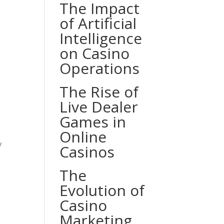
The Impact
of Artificial
Intelligence
on Casino
Operations
The Rise of
Live Dealer
Games in
Online
y
Casinos
The
Evolution of
Casino
Marketing