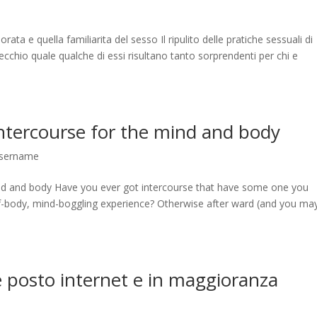
ta e quella familiarita del sesso Il ripulito delle pratiche sessuali di
cchio quale qualche di essi risultano tanto sorprendenti per chi e
tercourse for the mind and body
 username
d and body Have you ever got intercourse that have some one you
f-body, mind-boggling experience? Otherwise after ward (and you ma
e posto internet e in maggioranza