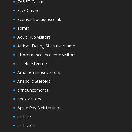
7ABET Casino
8ty8 Casino
acousticboutique.co.uk
admin
Adult Hub visitors
African Dating Sites username
afroromance-inceleme visitors
alt-eberstein.de
Amor en Linea visitors
Anabolic Steroids
announcements
apex visitors
Apple Pay Nettikasinot
archive
archive10