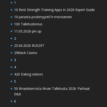
1
10 Best Strength Training Apps in 2026 Expert Guide
10 parasta postimyyntiГ¤ morsiamen
100 Talletusbonus
11.05.2026-pin up
2
25.06.2026 RU0297
29black Casino
3
4
420 Dating visitors
5
50 Ilmaiskierrosta Ilman Talletusta 2026: Parhaat
Edut
6