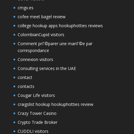
cmgv.es
cofee meet bagel review
college hookup apps hookuphotties reviews
ColombianCupid visitors
Comment prГ©parer une mariГ©e par
correspondance
Connexion visitors
Consulting services in the UAE
contact
contacts
Cougar Life visitors
craigslist hookup hookuphotties review
Crazy Tower Сasino
Crypto Trade Broker
CUDDLI visitors