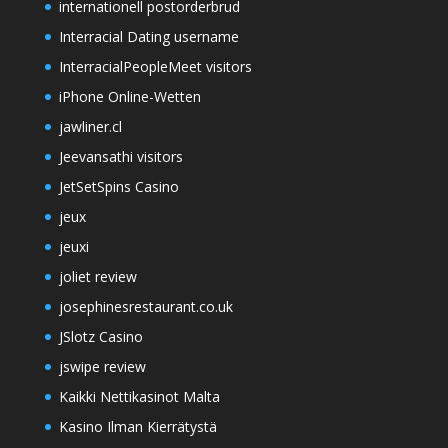
internationell postorderbrud
Interracial Dating username
InterracialPeopleMeet visitors
iPhone Online-Wetten
jawliner.cl
Jeevansathi visitors
JetSetSpins Casino
jeux
jeuxi
joliet review
josephinesrestaurant.co.uk
JSlotz Casino
jswipe review
Kaikki Nettikasinot Malta
Kasino Ilman Kierrätystä