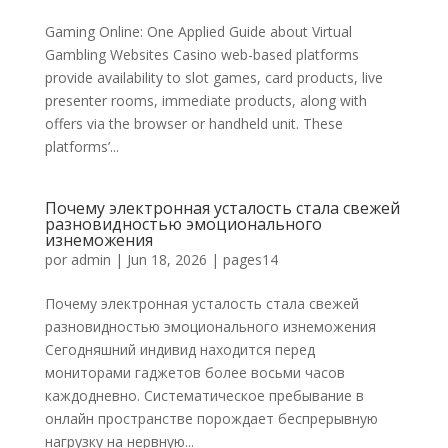
Gaming Online: One Applied Guide about Virtual
Gambling Websites Casino web-based platforms
provide availability to slot games, card products, live
presenter rooms, immediate products, along with
offers via the browser or handheld unit. These
platforms’...
Почему электронная усталость стала свежей
разновидностью эмоционального
изнеможения
por
admin
|
Jun 18, 2026
|
pages14
Почему электронная усталость стала свежей
разновидностью эмоционального изнеможения
Сегодняшний индивид находится перед
мониторами гаджетов более восьми часов
каждодневно. Систематическое пребывание в
онлайн пространстве порождает беспрерывную
нагрузку на нервную...