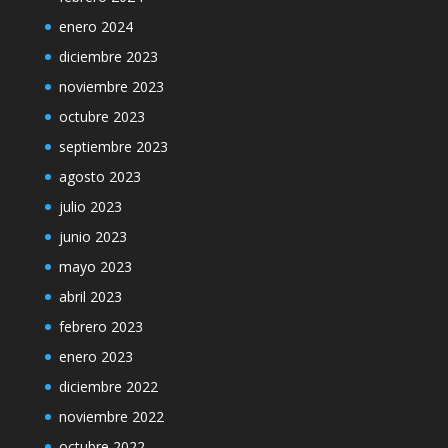
enero 2024
diciembre 2023
noviembre 2023
octubre 2023
septiembre 2023
agosto 2023
julio 2023
junio 2023
mayo 2023
abril 2023
febrero 2023
enero 2023
diciembre 2022
noviembre 2022
octubre 2022