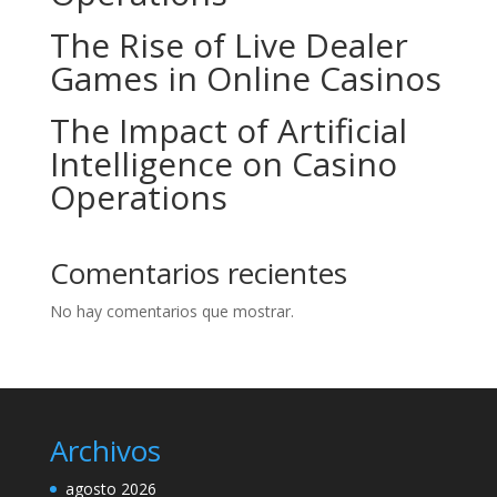
The Rise of Live Dealer
Games in Online Casinos
The Impact of Artificial
Intelligence on Casino
Operations
Comentarios recientes
No hay comentarios que mostrar.
Archivos
agosto 2026