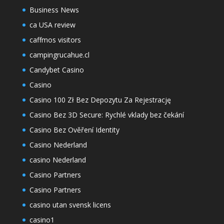
Business News
ca USA review
caffmos visitors
campingrucahue.cl
Candybet Casino
Casino
Casino 100 Zł Bez Depozytu Za Rejestrację
Casino Bez 3D Secure: Rychlé vklady bez čekání
Casino Bez Ověření Identity
Casino Nederland
casino Nederland
Casino Partners
Casino Partners
casino utan svensk licens
casino1