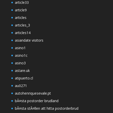
article33
article9
articles
articles_3
articles14
asiandate visitors
asino1
asino1c
asino3
astare.uk
atipuerto.cl
au0271
autohenriquesevale.pt
bÃ¤sta postorder brudland
bÃ¤sta stÃ¤llen att hitta postorderbrud