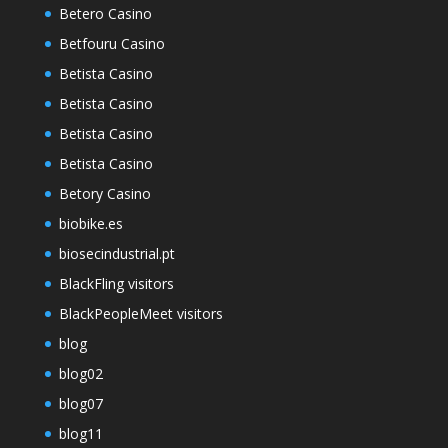
Betero Casino
Betfouru Casino
Betista Casino
Betista Casino
Betista Casino
Betista Casino
Betory Casino
biobike.es
biosecindustrial.pt
BlackFling visitors
BlackPeopleMeet visitors
blog
blog02
blog07
blog11