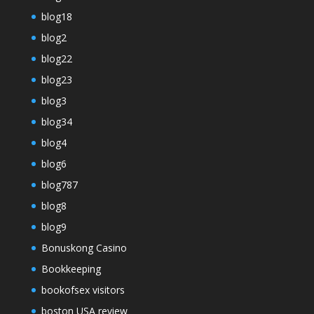
blog18
blog2
blog22
blog23
blog3
blog34
blog4
blog6
blog787
blog8
blog9
Bonuskong Casino
Bookkeeping
bookofsex visitors
boston USA review