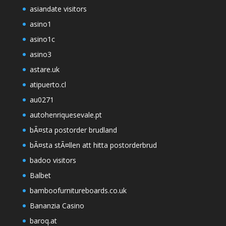
asiandate visitors
asino1
asino1c
asino3
astare.uk
atipuerto.cl
au0271
autohenriquesevale.pt
bÃ¤sta postorder brudland
bÃ¤sta stÃ¤llen att hitta postorderbrud
badoo visitors
Balbet
bamboofurnitureboards.co.uk
Bananzia Casino
baroq.at