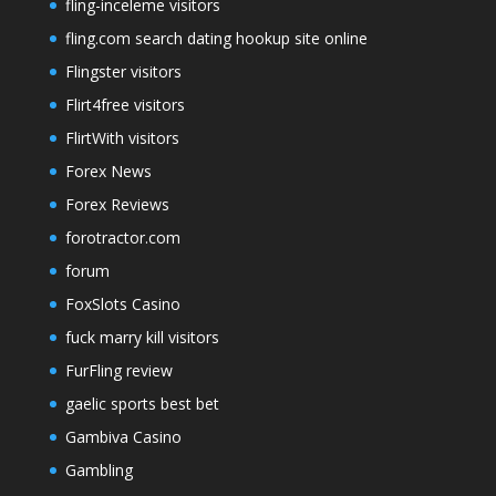
fling-inceleme visitors
fling.com search dating hookup site online
Flingster visitors
Flirt4free visitors
FlirtWith visitors
Forex News
Forex Reviews
forotractor.com
forum
FoxSlots Casino
fuck marry kill visitors
FurFling review
gaelic sports best bet
Gambiva Casino
Gambling