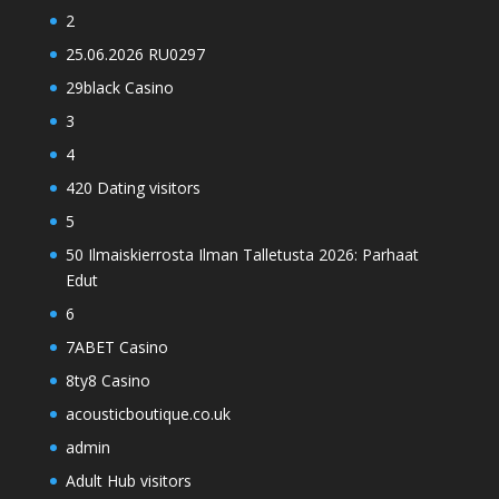
2
25.06.2026 RU0297
29black Casino
3
4
420 Dating visitors
5
50 Ilmaiskierrosta Ilman Talletusta 2026: Parhaat
Edut
6
7ABET Casino
8ty8 Casino
acousticboutique.co.uk
admin
Adult Hub visitors