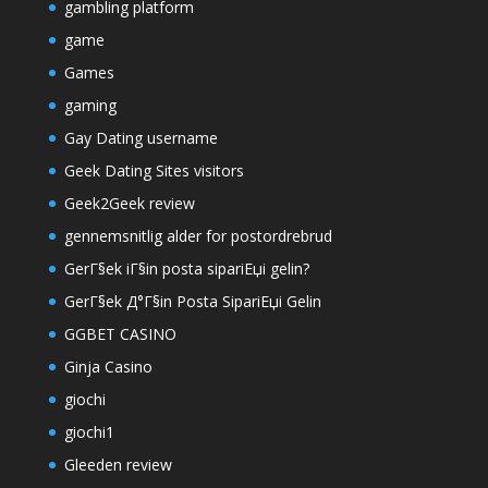
gambling platform
game
Games
gaming
Gay Dating username
Geek Dating Sites visitors
Geek2Geek review
gennemsnitlig alder for postordrebrud
GerГ§ek iГ§in posta sipariЕџi gelin?
GerГ§ek Д°Г§in Posta SipariЕџi Gelin
GGBET CASINO
Ginja Casino
giochi
giochi1
Gleeden review