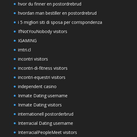
hvor du finner en postordrebrud
hvordan man bestiller en postordrebrud
i 5 migliori siti di sposa per corrispondenza
IfNotYouNobody visitors
IGAMING
imtri.cl
incontri visitors
incontri-di-fitness visitors
incontri-equestri visitors
independent casino
Inmate Dating username
Inmate Dating visitors
internationell postorderbrud
Interracial Dating username
InterracialPeopleMeet visitors