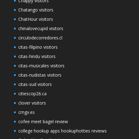
Chappy visitors
Chatango visitors
ChatHour visitors
chinalovecupid visitors
circulodecorredores.cl
citas-filipino visitors
citas-hindu visitors
citas-musicales visitors
citas-nudistas visitors
citas-sud visitors
citiescop26.ca
clover visitors
cmgv.es
cofee meet bagel review
college hookup apps hookuphotties reviews