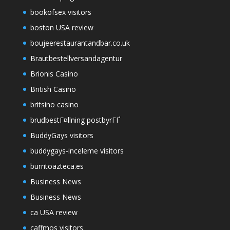
bookofsex visitors
boston USA review
boujeerestaurantandbar.co.uk
Brautbestellversandagentur
Brionis Casino
British Casino
britsino casino
brudbestГ¤llning postbyrГҐ
BuddyGays visitors
buddygays-inceleme visitors
burritoazteca.es
Business News
Business News
ca USA review
caffmos visitors