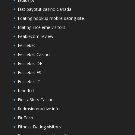
fabius.pt
fast payotut casino Canada
Fdating hookup mobile dating site
fdating-inceleme visitors
Feabiecom review
Felicebet
Felicebet Casino
Felicebet DE
Felicebet ES
Felicebet IT
fenedi.cl
FiestaSlots Casino
findmsinteractive.info
FinTech
Fitness Dating visitors