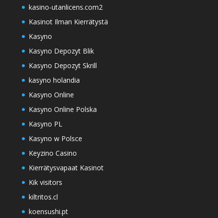
kasino-utanlicens.com2
Kasinot Ilman Kierrätystä
Kasyno
Kasyno Depozyt Blik
Kasyno Depozyt Skrill
kasyno holandia
Kasyno Online
Kasyno Online Polska
Kasyno PL
Kasyno w Polsce
Keyzino Casino
Kierrätysvapaat Kasinot
Kik visitors
kiltritos.cl
koensushi.pt