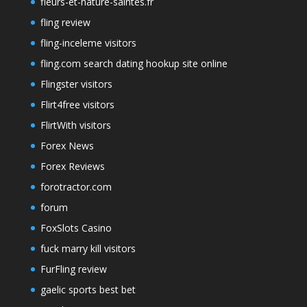
fleurs-et-nature-saintes.fr
fling review
fling-inceleme visitors
fling.com search dating hookup site online
Flingster visitors
Flirt4free visitors
FlirtWith visitors
Forex News
Forex Reviews
forotractor.com
forum
FoxSlots Casino
fuck marry kill visitors
FurFling review
gaelic sports best bet