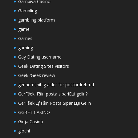
Gambiva Casino
Gambling
gambling platform
game
Games
gaming
Gay Dating username
Geek Dating Sites visitors
Geek2Geek review
gennemsnitlig alder for postordrebrud
GerГ§ek iГ§in posta sipariЕџi gelin?
GerГ§ek Д°Г§in Posta SipariЕџi Gelin
GGBET CASINO
Ginja Casino
giochi