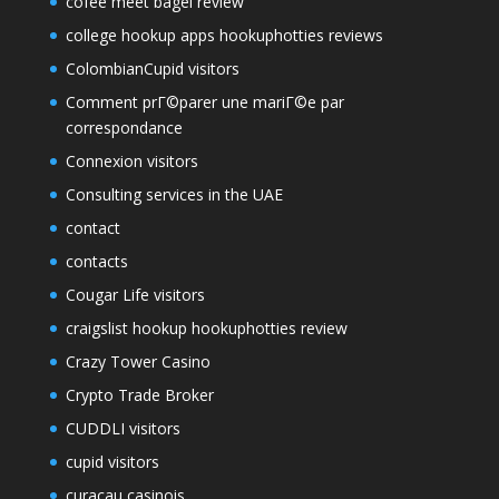
cofee meet bagel review
college hookup apps hookuphotties reviews
ColombianCupid visitors
Comment prГ©parer une mariГ©e par
correspondance
Connexion visitors
Consulting services in the UAE
contact
contacts
Cougar Life visitors
craigslist hookup hookuphotties review
Crazy Tower Сasino
Crypto Trade Broker
CUDDLI visitors
cupid visitors
curacau casinois