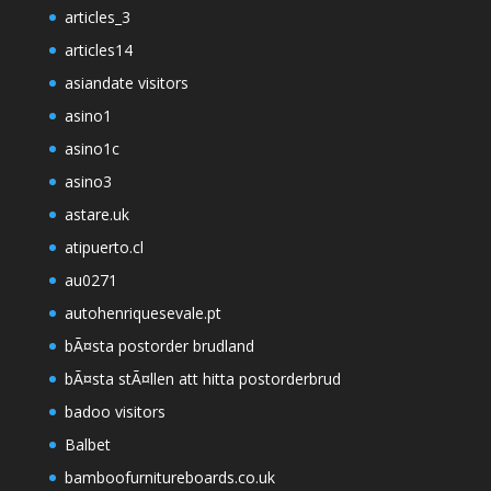
articles_3
articles14
asiandate visitors
asino1
asino1c
asino3
astare.uk
atipuerto.cl
au0271
autohenriquesevale.pt
bÃ¤sta postorder brudland
bÃ¤sta stÃ¤llen att hitta postorderbrud
badoo visitors
Balbet
bamboofurnitureboards.co.uk