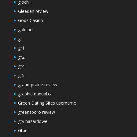
giochi1
Gleeden review
Godz Casino
gokspel
gr
gr1
gr2
gr4
gr5
grand-prairie review
graphicmanual.ca
Green Dating Sites username
greensboro review
gry hazardowe
Gtbet