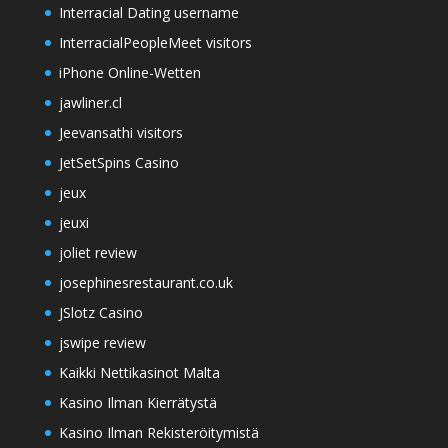
Interracial Dating username
InterracialPeopleMeet visitors
iPhone Online-Wetten
jawliner.cl
Jeevansathi visitors
JetSetSpins Casino
jeux
jeuxi
joliet review
josephinesrestaurant.co.uk
JSlotz Casino
jswipe review
Kaikki Nettikasinot Malta
Kasino Ilman Kierrätystä
Kasino Ilman Rekisteröitymistä