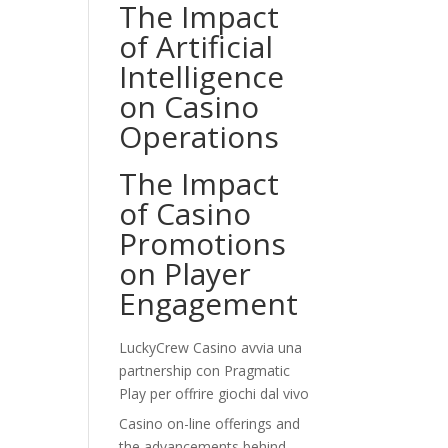
The Impact
of Artificial
Intelligence
on Casino
Operations
The Impact
of Casino
Promotions
on Player
Engagement
LuckyCrew Casino avvia una
partnership con Pragmatic
Play per offrire giochi dal vivo
Casino on-line offerings and
the advancements behind