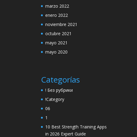
marzo 2022
enero 2022
noviembre 2021
octubre 2021
mayo 2021
mayo 2020
Categorías
! Без рубрики
!Category
06
1
10 Best Strength Training Apps
in 2026 Expert Guide