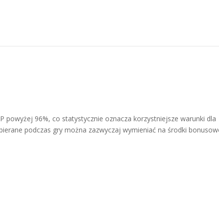
TP powyżej 96%, co statystycznie oznacza korzystniejsze warunki dla
 zbierane podczas gry można zazwyczaj wymieniać na środki bonusow