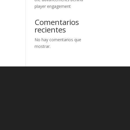
player engagement
Comentarios
recientes
No hay comentarios que
mostrar.