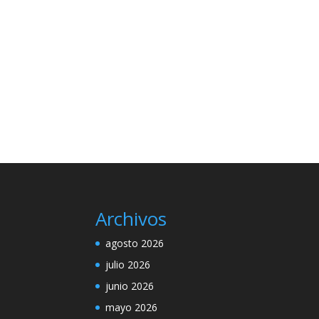
Archivos
agosto 2026
julio 2026
junio 2026
mayo 2026