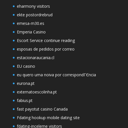
eharmony visitors
ekte postordrebrud
emesa-m30.es
Emperia Casino
Escort Service continue reading
esposas de pedidos por correo
estacionaraucania.cl
EU casino
eu quero uma noiva por correspondГЄncia
eurona.pt
externatoescolinha.pt
fabius.pt
fast payotut casino Canada
Fdating hookup mobile dating site
fdating-inceleme visitors