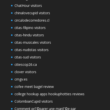
ChatHour visitors
chinalovecupid visitors
circulodecorredores.cl
citas-filipino visitors
citas-hindu visitors
citas-musicales visitors
citas-nudistas visitors
citas-sud visitors
citiescop26.ca
clover visitors
cmgv.es
cofee meet bagel review
college hookup apps hookuphotties reviews
ColombianCupid visitors
Comment prГ©parer une mariГ©e par