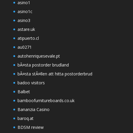
asino1
asino1c
asino3
astare.uk
atipuerto.cl
au0271
autohenriquesevale.pt
bÃ¤sta postorder brudland
bÃ¤sta stÃ¤llen att hitta postorderbrud
badoo visitors
Balbet
bamboofurnitureboards.co.uk
Bananzia Casino
baroq.at
BDSM review