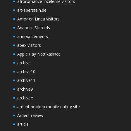
afroromance-inceleme visitors
alt-eberstein.de
Amor en Linea visitors
Anabolic Steroids
announcements
apex visitors
Apple Pay Nettikasinot
archive
archive10
archive11
archive9
archivee
ardent hookup mobile dating site
Ardent review
article