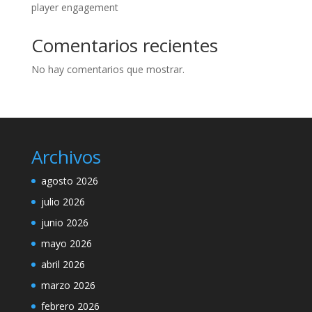
player engagement
Comentarios recientes
No hay comentarios que mostrar.
Archivos
agosto 2026
julio 2026
junio 2026
mayo 2026
abril 2026
marzo 2026
febrero 2026