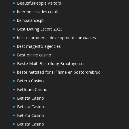
BeautifulPeople visitors
beer-necessities.co.uk
beinbalance.pt
Best Dating Escort 2023
best ecommerce development companies
best magento agencies
Best online casino
Beste Mail -Bestellung Brautagentur
beste nettsted for ГҐ finne en postordrebrud
Betero Casino
Betfouru Casino
Betista Casino
Betista Casino
Betista Casino
Betista Casino