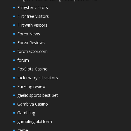
Flingster visitors
Flirt4free visitors
FlirtWith visitors
Forex News
Forex Reviews
forotractor.com
forum
FoxSlots Casino
fuck marry kill visitors
FurFling review
gaelic sports best bet
Gambiva Casino
Gambling
gambling platform
game