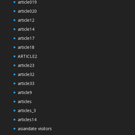
article019
article020
article12
article14
article17
article18
ARTICLE2
article23
article32
article33
article9
articles
articles_3
articles14
asiandate visitors