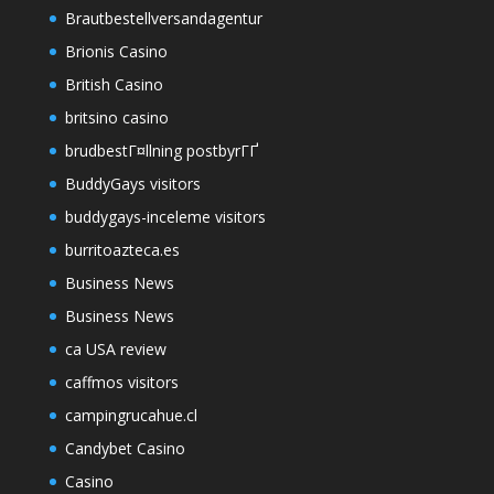
Brautbestellversandagentur
Brionis Casino
British Casino
britsino casino
brudbestГ¤llning postbyrГҐ
BuddyGays visitors
buddygays-inceleme visitors
burritoazteca.es
Business News
Business News
ca USA review
caffmos visitors
campingrucahue.cl
Candybet Casino
Casino