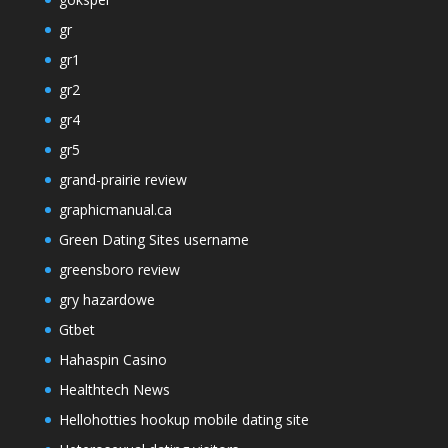
gr
gr1
gr2
gr4
gr5
grand-prairie review
graphicmanual.ca
Green Dating Sites username
greensboro review
gry hazardowe
Gtbet
Hahaspin Casino
Healthtech News
Hellohotties hookup mobile dating site