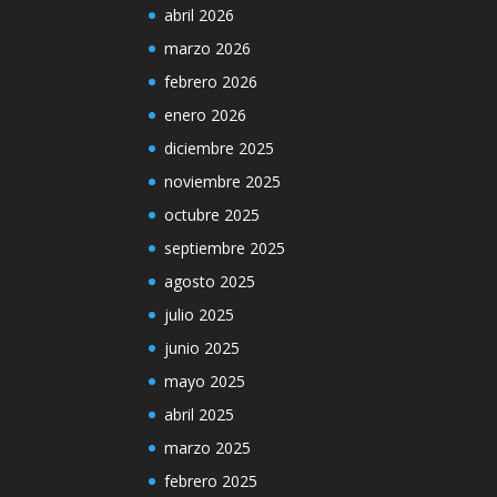
abril 2026
marzo 2026
febrero 2026
enero 2026
diciembre 2025
noviembre 2025
octubre 2025
septiembre 2025
agosto 2025
julio 2025
junio 2025
mayo 2025
abril 2025
marzo 2025
febrero 2025