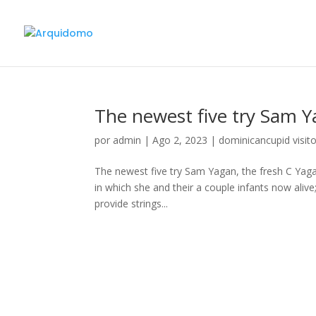
The newest five try Sam Y
por
admin
|
Ago 2, 2023
|
dominicancupid visit
The newest five try Sam Yagan, the fresh C Yagan
in which she and their a couple infants now alive
provide strings...