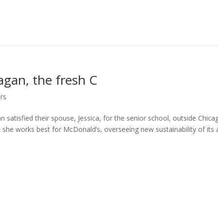
agan, the fresh C
ors
 satisfied their spouse, Jessica, for the senior school, outside Chica
; she works best for McDonald’s, overseeing new sustainability of its 