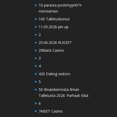
10 parasta postimyyntiГ¤
morsiamen
100 Talletusbonus
11.05.2026-pin up
2
25.06.2026 RU0297
29black Casino
3
4
420 Dating visitors
5
50 Ilmaiskierrosta Ilman
Talletusta 2026: Parhaat Edut
6
7ABET Casino