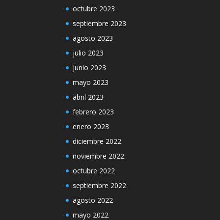
octubre 2023
septiembre 2023
agosto 2023
julio 2023
junio 2023
mayo 2023
abril 2023
febrero 2023
enero 2023
diciembre 2022
noviembre 2022
octubre 2022
septiembre 2022
agosto 2022
mayo 2022