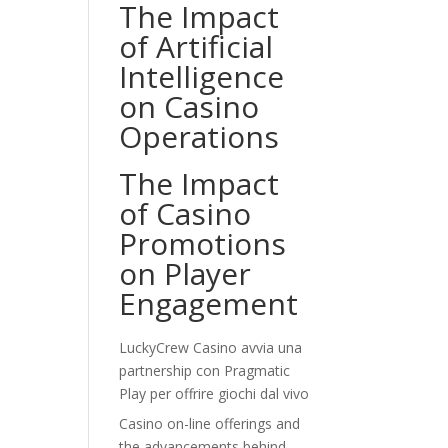
The Impact
of Artificial
Intelligence
on Casino
Operations
The Impact
of Casino
Promotions
on Player
Engagement
LuckyCrew Casino avvia una
partnership con Pragmatic
Play per offrire giochi dal vivo
Casino on-line offerings and
the advancements behind