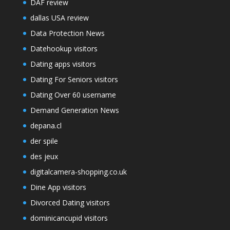
DAF review
dallas USA review
Data Protection News
Datehookup visitors
Dating apps visitors
Dating For Seniors visitors
Dating Over 60 username
Demand Generation News
depana.cl
der spile
des jeux
digitalcamera-shopping.co.uk
Dine App visitors
Divorced Dating visitors
dominicancupid visitors