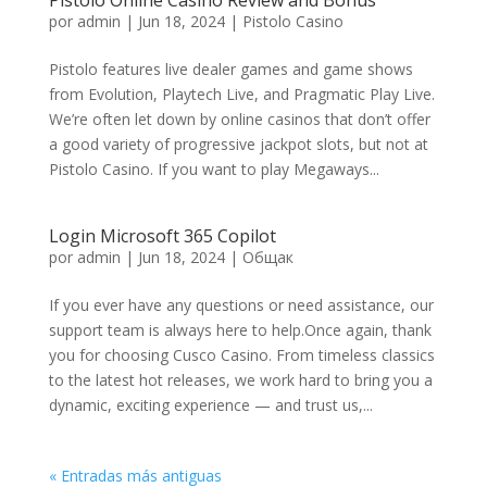
Pistolo Online Casino Review and Bonus
por
admin
|
Jun 18, 2024
|
Pistolo Casino
Pistolo features live dealer games and game shows
from Evolution, Playtech Live, and Pragmatic Play Live.
We’re often let down by online casinos that don’t offer
a good variety of progressive jackpot slots, but not at
Pistolo Casino. If you want to play Megaways...
Login Microsoft 365 Copilot
por
admin
|
Jun 18, 2024
|
Общак
If you ever have any questions or need assistance, our
support team is always here to help.Once again, thank
you for choosing Cusco Casino. From timeless classics
to the latest hot releases, we work hard to bring you a
dynamic, exciting experience — and trust us,...
« Entradas más antiguas