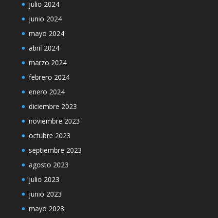
julio 2024
junio 2024
mayo 2024
abril 2024
marzo 2024
febrero 2024
enero 2024
diciembre 2023
noviembre 2023
octubre 2023
septiembre 2023
agosto 2023
julio 2023
junio 2023
mayo 2023