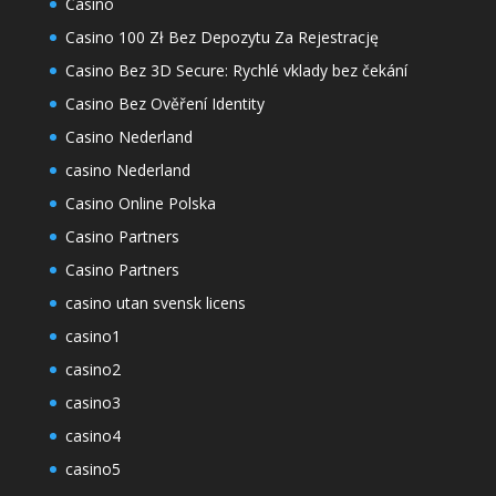
Casino
Casino 100 Zł Bez Depozytu Za Rejestrację
Casino Bez 3D Secure: Rychlé vklady bez čekání
Casino Bez Ověření Identity
Casino Nederland
casino Nederland
Casino Online Polska
Casino Partners
Casino Partners
casino utan svensk licens
casino1
casino2
casino3
casino4
casino5