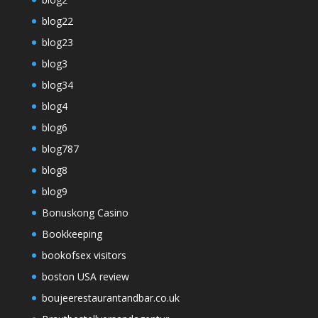
blog22
blog23
blog3
blog34
blog4
blog6
blog787
blog8
blog9
Bonuskong Casino
Bookkeeping
bookofsex visitors
boston USA review
boujeerestaurantandbar.co.uk