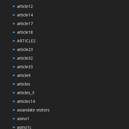
article12
article14
article17
article18
ARTICLE2
article23
article32
article33
article9
articles
articles_3
articles14
asiandate visitors
asino1
asino1c