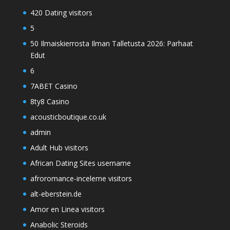
420 Dating visitors
5
50 Ilmaiskierrosta Ilman Talletusta 2026: Parhaat
Edut
6
7ABET Casino
8ty8 Casino
acousticboutique.co.uk
admin
Adult Hub visitors
African Dating Sites username
afroromance-inceleme visitors
alt-eberstein.de
Amor en Linea visitors
Anabolic Steroids