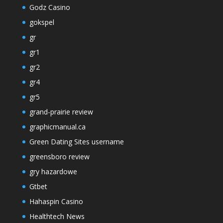
Godz Casino
gokspel
gr
gr1
gr2
gr4
gr5
grand-prairie review
graphicmanual.ca
Green Dating Sites username
greensboro review
gry hazardowe
Gtbet
Hahaspin Casino
Healthtech News