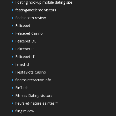
Fdating hookup mobile dating site
fdating-inceleme visitors
Feabiecom review
Felicebet
Felicebet Casino
Felicebet DE
Felicebet ES
Felicebet IT
fenedi.cl
FiestaSlots Casino
findmsinteractive.info
FinTech
Fitness Dating visitors
fleurs-et-nature-saintes.fr
fling review