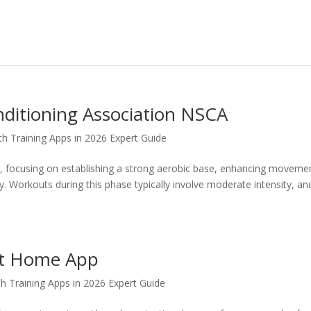
nditioning Association NSCA
th Training Apps in 2026 Expert Guide
, focusing on establishing a strong aerobic base, enhancing moveme
. Workouts during this phase typically involve moderate intensity, an
at Home App
h Training Apps in 2026 Expert Guide