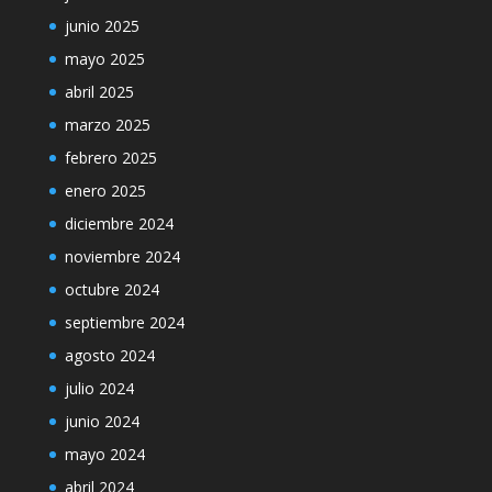
junio 2025
mayo 2025
abril 2025
marzo 2025
febrero 2025
enero 2025
diciembre 2024
noviembre 2024
octubre 2024
septiembre 2024
agosto 2024
julio 2024
junio 2024
mayo 2024
abril 2024