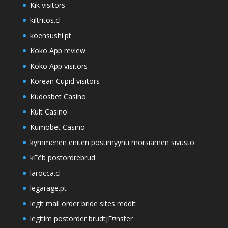
Kik visitors
kiltritos.cl
koensushi.pt
Koko App review
Koko App visitors
Korean Cupid visitors
Kudosbet Casino
Kult Casino
Kumobet Casino
kymmenen eniten postimyynti morsiamen sivusto
kГёb postordrebrud
larocca.cl
legarage.pt
legit mail order bride sites reddit
legitim postorder brudtjГ¤nster