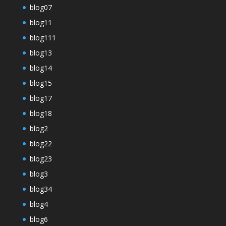
blog07
blog11
blog111
blog13
blog14
blog15
blog17
blog18
blog2
blog22
blog23
blog3
blog34
blog4
blog6