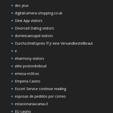
des jeux
digitalcamera-shopping.co.uk
Dine App visitors
Divorced Dating visitors
dominicancupid visitors
Durchschnittspreis fГјr eine Versandbestellbraut
e
eharmony visitors
ekte postordrebrud
emesa-m30.es
Emperia Casino
Escort Service continue reading
esposas de pedidos por correo
estacionaraucania.cl
EU casino