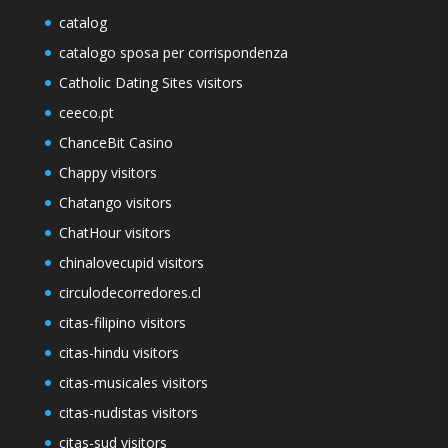
catalog
catalogo sposa per corrispondenza
Catholic Dating Sites visitors
ceeco.pt
ChanceBit Casino
Chappy visitors
Chatango visitors
ChatHour visitors
chinalovecupid visitors
circulodecorredores.cl
citas-filipino visitors
citas-hindu visitors
citas-musicales visitors
citas-nudistas visitors
citas-sud visitors