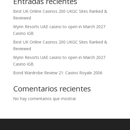
Entradas recientes
Best UK Online Casinos 200 UKGC Sites Ranked &
Reviewed
Wynn Resorts UAE casino to open in March 2027
Casino iGB
Best UK Online Casinos 200 UKGC Sites Ranked &
Reviewed
Wynn Resorts UAE casino to open in March 2027
Casino iGB
Bond Wardrobe Review 21: Casino Royale 2006
Comentarios recientes
No hay comentarios que mostrar.