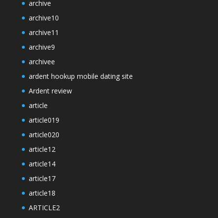
archive
archive10
archive11
archive9
archivee
ardent hookup mobile dating site
Ardent review
article
article019
article020
article12
article14
article17
article18
ARTICLE2