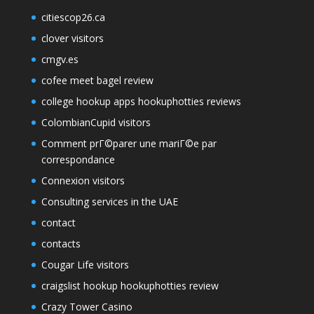
citiescop26.ca
clover visitors
cmgv.es
cofee meet bagel review
college hookup apps hookuphotties reviews
ColombianCupid visitors
Comment prГ©parer une mariГ©e par
correspondance
Connexion visitors
Consulting services in the UAE
contact
contacts
Cougar Life visitors
craigslist hookup hookuphotties review
Crazy Tower Сasino