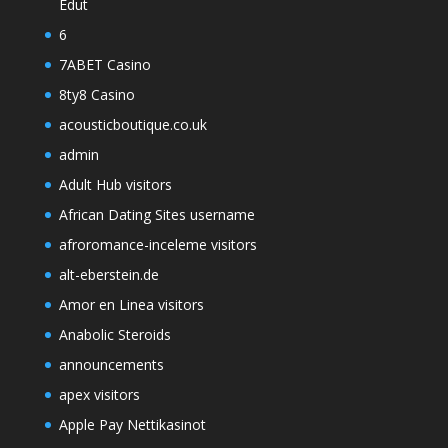
Edut
6
7ABET Casino
8ty8 Casino
acousticboutique.co.uk
admin
Adult Hub visitors
African Dating Sites username
afroromance-inceleme visitors
alt-eberstein.de
Amor en Linea visitors
Anabolic Steroids
announcements
apex visitors
Apple Pay Nettikasinot