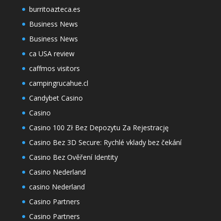
burritoazteca.es
Business News
Business News
ca USA review
caffmos visitors
campingrucahue.cl
Candybet Casino
Casino
Casino 100 Zł Bez Depozytu Za Rejestrację
Casino Bez 3D Secure: Rychlé vklady bez čekání
Casino Bez Ověření Identity
Casino Nederland
casino Nederland
Casino Partners
Casino Partners