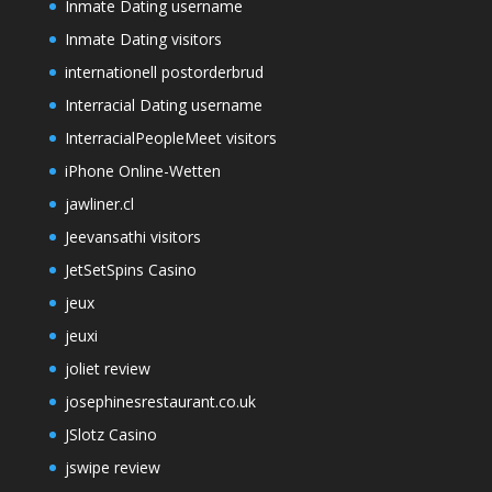
Inmate Dating username
Inmate Dating visitors
internationell postorderbrud
Interracial Dating username
InterracialPeopleMeet visitors
iPhone Online-Wetten
jawliner.cl
Jeevansathi visitors
JetSetSpins Casino
jeux
jeuxi
joliet review
josephinesrestaurant.co.uk
JSlotz Casino
jswipe review