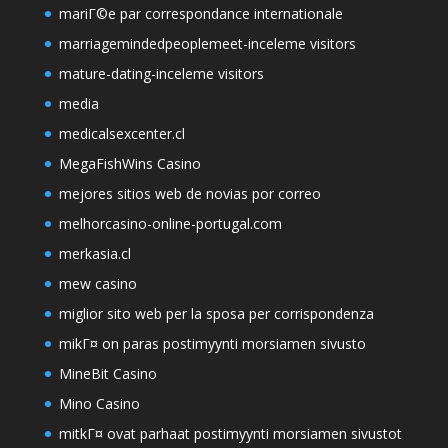
mariГ©e par correspondance internationale
marriagemindedpeoplemeet-inceleme visitors
mature-dating-inceleme visitors
media
medicalsexcenter.cl
MegaFishWins Casino
mejores sitios web de novias por correo
melhorcasino-online-portugal.com
merkasia.cl
mew casino
miglior sito web per la sposa per corrispondenza
mikГ¤ on paras postimyynti morsiamen sivusto
MineBit Casino
Mino Casino
mitkГ¤ ovat parhaat postimyynti morsiamen sivustot