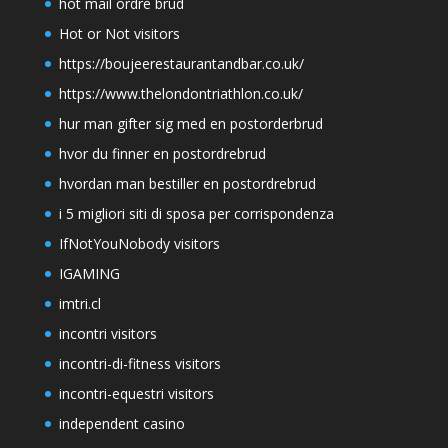
hot mail ordre brud
Hot or Not visitors
https://boujeerestaurantandbar.co.uk/
https://www.thelondontriathlon.co.uk/
hur man gifter sig med en postorderbrud
hvor du finner en postordrebrud
hvordan man bestiller en postordrebrud
i 5 migliori siti di sposa per corrispondenza
IfNotYouNobody visitors
IGAMING
imtri.cl
incontri visitors
incontri-di-fitness visitors
incontri-equestri visitors
independent casino