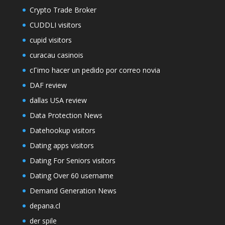
Crypto Trade Broker
CUDDLI visitors
cupid visitors
curacau casinois
cГіmo hacer un pedido por correo novia
DAF review
dallas USA review
Data Protection News
Datehookup visitors
Dating apps visitors
Dating For Seniors visitors
Dating Over 60 username
Demand Generation News
depana.cl
der spile