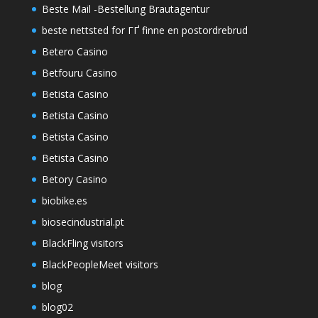
Beste Mail -Bestellung Brautagentur
beste nettsted for ГҐ finne en postordrebrud
Betero Casino
Betfouru Casino
Betista Casino
Betista Casino
Betista Casino
Betista Casino
Betory Casino
biobike.es
biosecindustrial.pt
BlackFling visitors
BlackPeopleMeet visitors
blog
blog02