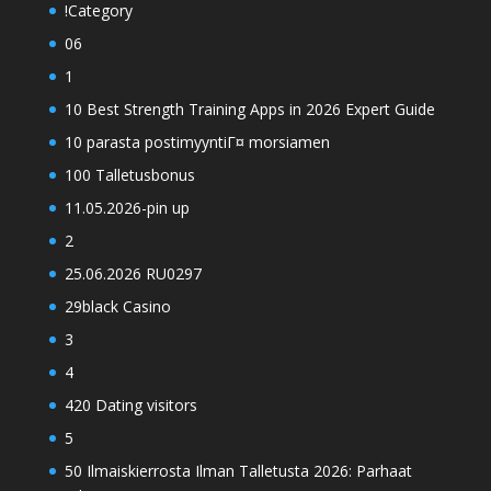
!Category
06
1
10 Best Strength Training Apps in 2026 Expert Guide
10 parasta postimyyntiГ¤ morsiamen
100 Talletusbonus
11.05.2026-pin up
2
25.06.2026 RU0297
29black Casino
3
4
420 Dating visitors
5
50 Ilmaiskierrosta Ilman Talletusta 2026: Parhaat