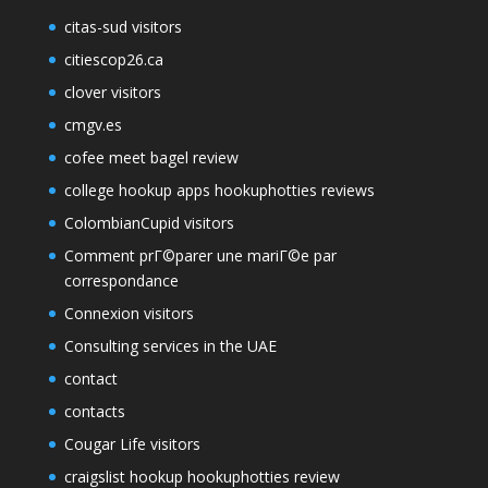
citas-sud visitors
citiescop26.ca
clover visitors
cmgv.es
cofee meet bagel review
college hookup apps hookuphotties reviews
ColombianCupid visitors
Comment prГ©parer une mariГ©e par
correspondance
Connexion visitors
Consulting services in the UAE
contact
contacts
Cougar Life visitors
craigslist hookup hookuphotties review