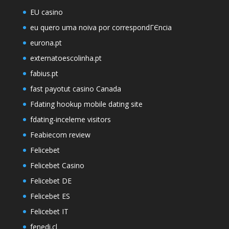
EU casino
eu quero uma noiva por correspondГЄncia
eurona.pt
externatoescolinha.pt
fabius.pt
fast payotut casino Canada
Fdating hookup mobile dating site
fdating-inceleme visitors
Feabiecom review
Felicebet
Felicebet Casino
Felicebet DE
Felicebet ES
Felicebet IT
fenedi.cl