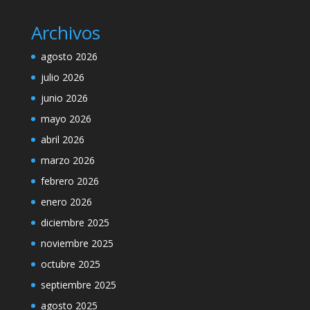
Archivos
agosto 2026
julio 2026
junio 2026
mayo 2026
abril 2026
marzo 2026
febrero 2026
enero 2026
diciembre 2025
noviembre 2025
octubre 2025
septiembre 2025
agosto 2025