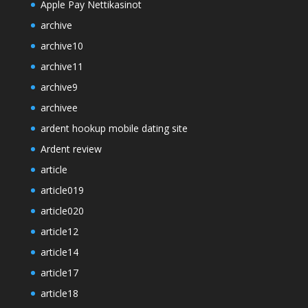
Apple Pay Nettikasinot
archive
archive10
archive11
archive9
archivee
ardent hookup mobile dating site
Ardent review
article
article019
article020
article12
article14
article17
article18