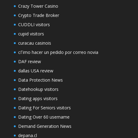
Crazy Tower Сasino
Crypto Trade Broker
CUDDLI visitors
cupid visitors
curacau casinois
cГіmo hacer un pedido por correo novia
DAF review
dallas USA review
Data Protection News
Datehookup visitors
Dating apps visitors
Dating For Seniors visitors
Dating Over 60 username
Demand Generation News
depana.cl