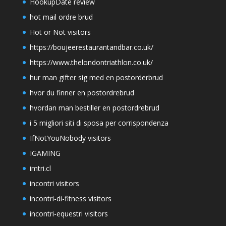
HookupDate review
hot mail ordre brud
Hot or Not visitors
https://boujeerestaurantandbar.co.uk/
https://www.thelondontriathlon.co.uk/
hur man gifter sig med en postorderbrud
hvor du finner en postordrebrud
hvordan man bestiller en postordrebrud
i 5 migliori siti di sposa per corrispondenza
IfNotYouNobody visitors
IGAMING
imtri.cl
incontri visitors
incontri-di-fitness visitors
incontri-equestri visitors