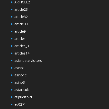
ARTICLE2
article23
article32
article33
article9
articles
articles_3
articles14
asiandate visitors
asino1
asino1c
asino3
astare.uk
atipuerto.cl
au0271