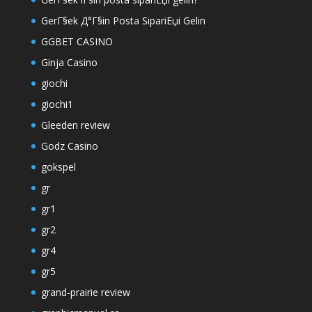
GerГ§ek Д°Г§in Posta SipariЕџi Gelin
GGBET CASINO
Ginja Casino
giochi
giochi1
Gleeden review
Godz Casino
gokspel
gr
gr1
gr2
gr4
gr5
grand-prairie review