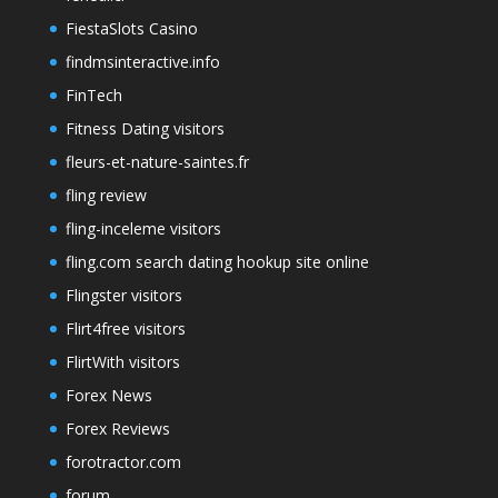
FiestaSlots Casino
findmsinteractive.info
FinTech
Fitness Dating visitors
fleurs-et-nature-saintes.fr
fling review
fling-inceleme visitors
fling.com search dating hookup site online
Flingster visitors
Flirt4free visitors
FlirtWith visitors
Forex News
Forex Reviews
forotractor.com
forum