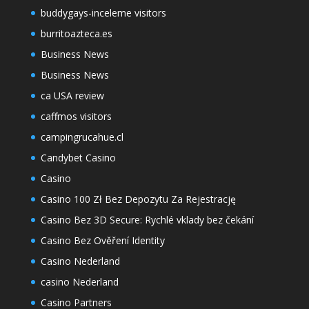
buddygays-inceleme visitors
burritoazteca.es
Business News
Business News
ca USA review
caffmos visitors
campingrucahue.cl
Candybet Casino
Casino
Casino 100 Zł Bez Depozytu Za Rejestrację
Casino Bez 3D Secure: Rychlé vklady bez čekání
Casino Bez Ověření Identity
Casino Nederland
casino Nederland
Casino Partners