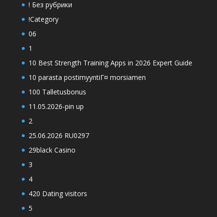
! Без рубрики
!Category
06
1
10 Best Strength Training Apps in 2026 Expert Guide
10 parasta postimyyntiГ¤ morsiamen
100 Talletusbonus
11.05.2026-pin up
2
25.06.2026 RU0297
29black Casino
3
4
420 Dating visitors
5