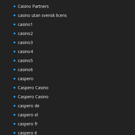
Casino Partners
casino utan svensk licens
casino1
casino2
casino3
casino4
casino5
casino6
caspero
Caspero Casino
Caspero Casino
caspero de
caspero el
caspero fr
caspero it