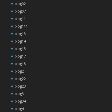
blog02
blog07
blog11
blog111
blog13
blog14
blog15
blog17
blog18
blog2
blog22
blog23
blog3
blog34
blog4