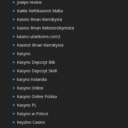
jswipe review
Kaikki Nettikasinot Malta
Kasino Ilman Kierrätystä
Kasino Ilman Rekisteröitymistä
kasino-utanlicens.com2
Kasinot Ilman Kierrätystä
Kasyno
Kasyno Depozyt Blik
Kasyno Depozyt Skrill
kasyno holandia
Kasyno Online
Kasyno Online Polska
Kasyno PL
Kasyno w Polsce
Keyzino Casino