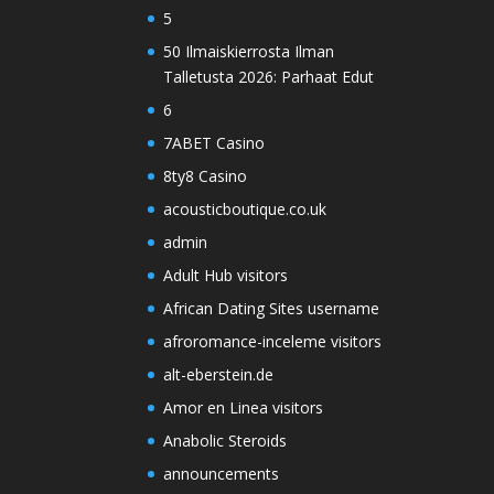
5
50 Ilmaiskierrosta Ilman
Talletusta 2026: Parhaat Edut
6
7ABET Casino
8ty8 Casino
acousticboutique.co.uk
admin
Adult Hub visitors
African Dating Sites username
afroromance-inceleme visitors
alt-eberstein.de
Amor en Linea visitors
Anabolic Steroids
announcements