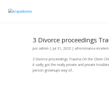
3 Divorce proceedings Tr
por
admin
|
Jul 31, 2023
|
afroromance-inceleme
3 Divorce proceedings Trauma On the Olsen Child
it sadly got the really private and private trouble
person grownups way of...