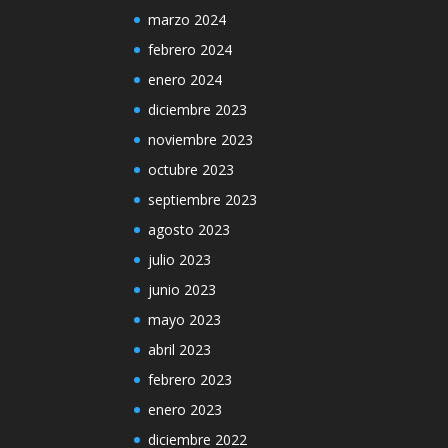
marzo 2024
febrero 2024
enero 2024
diciembre 2023
noviembre 2023
octubre 2023
septiembre 2023
agosto 2023
julio 2023
junio 2023
mayo 2023
abril 2023
febrero 2023
enero 2023
diciembre 2022