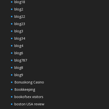
blog18
blog2
blog22
blog23
blog3
blog34
blog4
blog6
blog787
blog8
blog9
Bonuskong Casino
Bookkeeping
bookofsex visitors
boston USA review