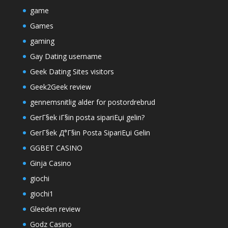
game
Games
gaming
Gay Dating username
Geek Dating Sites visitors
Geek2Geek review
gennemsnitlig alder for postordrebrud
GerГ§ek iГ§in posta sipariЕџi gelin?
GerГ§ek Д°Г§in Posta SipariЕџi Gelin
GGBET CASINO
Ginja Casino
giochi
giochi1
Gleeden review
Godz Casino