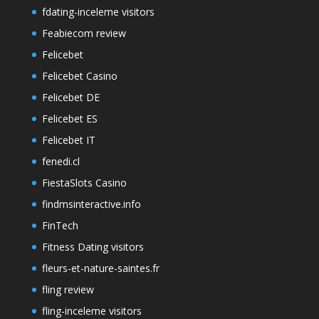
fdating-inceleme visitors
Feabiecom review
Felicebet
Felicebet Casino
Felicebet DE
Felicebet ES
Felicebet IT
fenedi.cl
FiestaSlots Casino
findmsinteractive.info
FinTech
Fitness Dating visitors
fleurs-et-nature-saintes.fr
fling review
fling-inceleme visitors