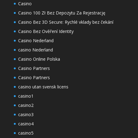
Casino
Casino 100 Zł Bez Depozytu Za Rejestrację
Casino Bez 3D Secure: Rychlé vklady bez čekání
Casino Bez Ověření Identity
Casino Nederland
casino Nederland
Casino Online Polska
Casino Partners
Casino Partners
casino utan svensk licens
casino1
casino2
casino3
casino4
casino5