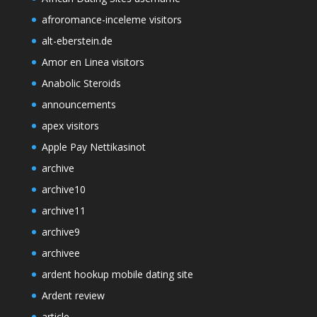
afroromance-inceleme visitors
alt-eberstein.de
Amor en Linea visitors
Anabolic Steroids
announcements
apex visitors
Apple Pay Nettikasinot
archive
archive10
archive11
archive9
archivee
ardent hookup mobile dating site
Ardent review
article