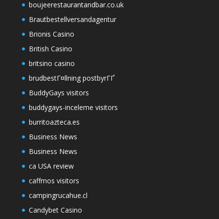
boujeerestaurantandbar.co.uk
Brautbestellversandagentur
Brionis Casino
British Casino
britsino casino
brudbestГ¤llning postbyrГҐ
BuddyGays visitors
buddygays-inceleme visitors
burritoazteca.es
Business News
Business News
ca USA review
caffmos visitors
campingrucahue.cl
Candybet Casino