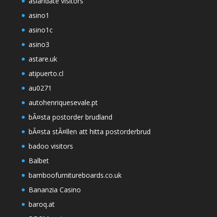
asiandate visitors
asino1
asino1c
asino3
astare.uk
atipuerto.cl
au0271
autohenriquesevale.pt
bÃ¤sta postorder brudland
bÃ¤sta stÃ¤llen att hitta postorderbrud
badoo visitors
Balbet
bamboofurnitureboards.co.uk
Bananzia Casino
baroq.at