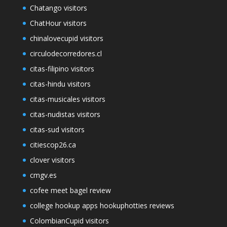
Chatango visitors
ChatHour visitors
chinalovecupid visitors
circulodecorredores.cl
citas-filipino visitors
citas-hindu visitors
citas-musicales visitors
citas-nudistas visitors
citas-sud visitors
citiescop26.ca
clover visitors
cmgv.es
cofee meet bagel review
college hookup apps hookuphotties reviews
ColombianCupid visitors