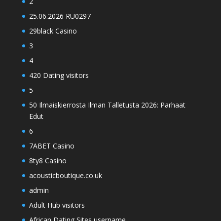
2
25.06.2026 RU0297
29black Casino
3
4
420 Dating visitors
5
50 Ilmaiskierrosta Ilman Talletusta 2026: Parhaat
Edut
6
7ABET Casino
8ty8 Casino
acousticboutique.co.uk
admin
Adult Hub visitors
African Dating Sites username