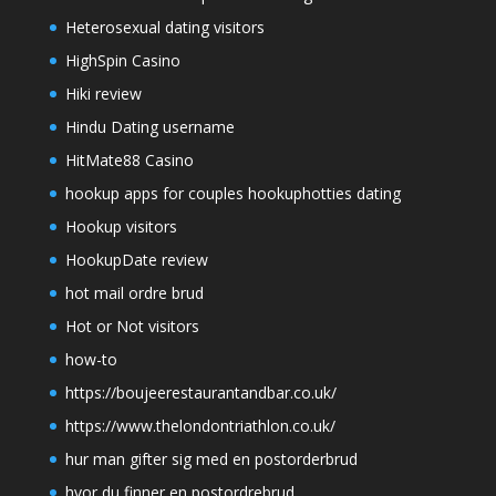
Heterosexual dating visitors
HighSpin Casino
Hiki review
Hindu Dating username
HitMate88 Casino
hookup apps for couples hookuphotties dating
Hookup visitors
HookupDate review
hot mail ordre brud
Hot or Not visitors
how-to
https://boujeerestaurantandbar.co.uk/
https://www.thelondontriathlon.co.uk/
hur man gifter sig med en postorderbrud
hvor du finner en postordrebrud