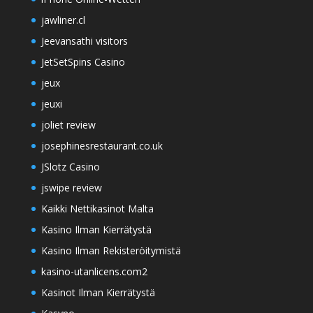
jawliner.cl
Jeevansathi visitors
JetSetSpins Casino
jeux
jeuxi
joliet review
josephinesrestaurant.co.uk
JSlotz Casino
jswipe review
Kaikki Nettikasinot Malta
Kasino Ilman Kierrätystä
Kasino Ilman Rekisteröitymistä
kasino-utanlicens.com2
Kasinot Ilman Kierrätystä