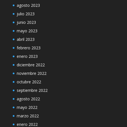
agosto 2023
julio 2023
junio 2023
mayo 2023
abril 2023
febrero 2023
enero 2023
diciembre 2022
noviembre 2022
octubre 2022
septiembre 2022
agosto 2022
mayo 2022
marzo 2022
enero 2022