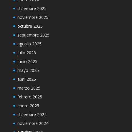
diciembre 2025
noviembre 2025
octubre 2025
septiembre 2025
agosto 2025
julio 2025
junio 2025
mayo 2025
abril 2025
marzo 2025
febrero 2025
enero 2025
diciembre 2024
noviembre 2024