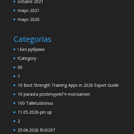
octubre 2021
mayo 2021
mayo 2020
Categorías
! Без рубрики
!Category
06
1
10 Best Strength Training Apps in 2026 Expert Guide
10 parasta postimyyntiГ¤ morsiamen
100 Talletusbonus
11.05.2026-pin up
2
25.06.2026 RU0297