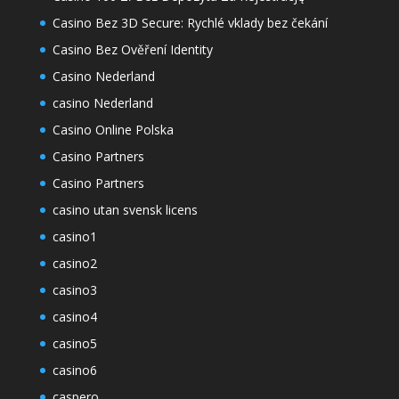
Casino Bez 3D Secure: Rychlé vklady bez čekání
Casino Bez Ověření Identity
Casino Nederland
casino Nederland
Casino Online Polska
Casino Partners
Casino Partners
casino utan svensk licens
casino1
casino2
casino3
casino4
casino5
casino6
caspero