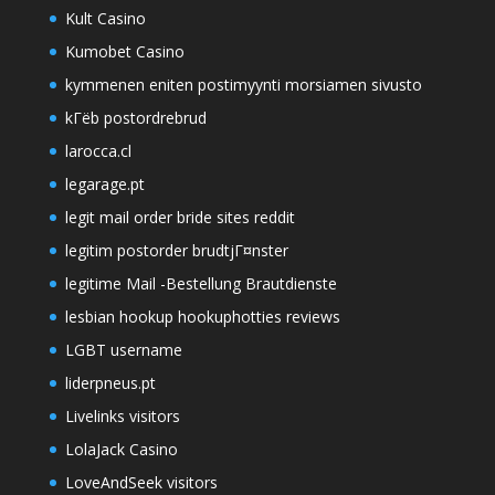
Kult Casino
Kumobet Casino
kymmenen eniten postimyynti morsiamen sivusto
kГёb postordrebrud
larocca.cl
legarage.pt
legit mail order bride sites reddit
legitim postorder brudtjГ¤nster
legitime Mail -Bestellung Brautdienste
lesbian hookup hookuphotties reviews
LGBT username
liderpneus.pt
Livelinks visitors
LolaJack Casino
LoveAndSeek visitors