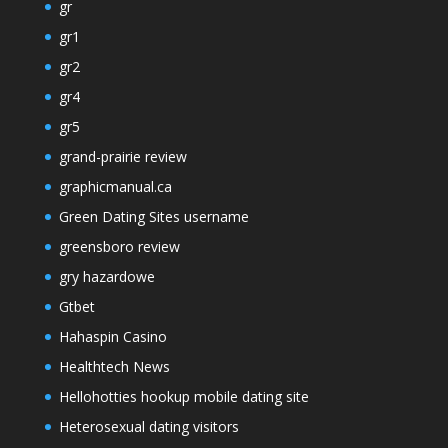
gr
gr1
gr2
gr4
gr5
grand-prairie review
graphicmanual.ca
Green Dating Sites username
greensboro review
gry hazardowe
Gtbet
Hahaspin Casino
Healthtech News
Hellohotties hookup mobile dating site
Heterosexual dating visitors