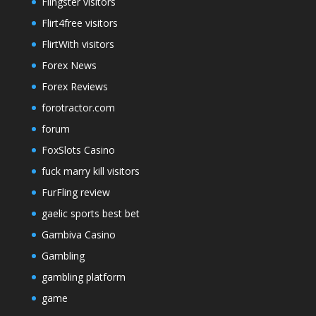
Flingster visitors
Flirt4free visitors
FlirtWith visitors
Forex News
Forex Reviews
forotractor.com
forum
FoxSlots Casino
fuck marry kill visitors
FurFling review
gaelic sports best bet
Gambiva Casino
Gambling
gambling platform
game