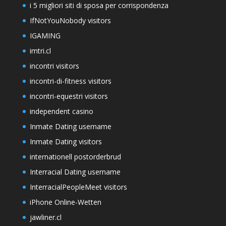
i 5 migliori siti di sposa per corrispondenza
IfNotYouNobody visitors
IGAMING
imtri.cl
incontri visitors
incontri-di-fitness visitors
incontri-equestri visitors
independent casino
Inmate Dating username
Inmate Dating visitors
internationell postorderbrud
Interracial Dating username
InterracialPeopleMeet visitors
iPhone Online-Wetten
jawliner.cl