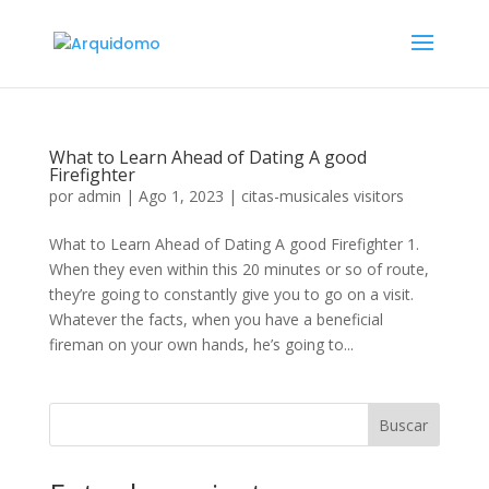
What to Learn Ahead of Dating A good
Firefighter
por
admin
|
Ago 1, 2023
|
citas-musicales visitors
What to Learn Ahead of Dating A good Firefighter 1.
When they even within this 20 minutes or so of route,
they’re going to constantly give you to go on a visit.
Whatever the facts, when you have a beneficial
fireman on your own hands, he’s going to...
Buscar