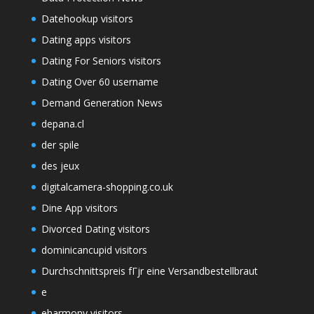
Datehookup visitors
Dating apps visitors
Dating For Seniors visitors
Dating Over 60 username
Demand Generation News
depana.cl
der spile
des jeux
digitalcamera-shopping.co.uk
Dine App visitors
Divorced Dating visitors
dominicancupid visitors
Durchschnittspreis fГјr eine Versandbestellbraut
e
eharmony visitors