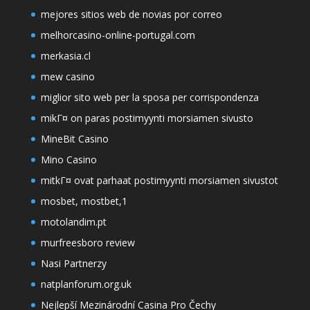
mejores sitios web de novias por correo
melhorcasino-online-portugal.com
merkasia.cl
mew casino
miglior sito web per la sposa per corrispondenza
mikГ¤ on paras postimyynti morsiamen sivusto
MineBit Casino
Mino Casino
mitkГ¤ ovat parhaat postimyynti morsiamen sivustot
mosbet, mostbet,1
motolandim.pt
murfreesboro review
Nasi Partnerzy
natplanforum.org.uk
Nejlepší Mezinárodní Casina Pro Čechy