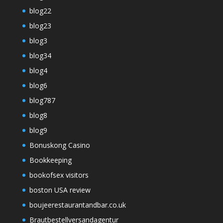
blog22
blog23
blog3
blog34
blog4
blog6
blog787
blog8
blog9
Bonuskong Casino
Bookkeeping
bookofsex visitors
boston USA review
boujeerestaurantandbar.co.uk
Brautbestellversandagentur