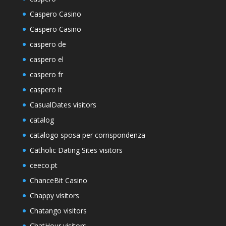
Caspero Casino
Caspero Casino
caspero de
caspero el
caspero fr
caspero it
CasualDates visitors
catalog
catalogo sposa per corrispondenza
Catholic Dating Sites visitors
ceeco.pt
ChanceBit Casino
Chappy visitors
Chatango visitors
ChatHour visitors