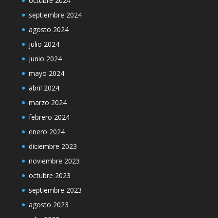
octubre 2024
septiembre 2024
agosto 2024
julio 2024
junio 2024
mayo 2024
abril 2024
marzo 2024
febrero 2024
enero 2024
diciembre 2023
noviembre 2023
octubre 2023
septiembre 2023
agosto 2023