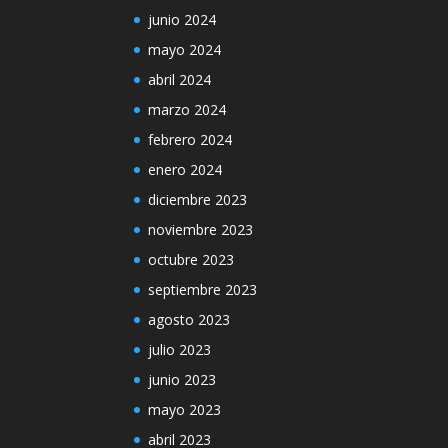
junio 2024
mayo 2024
abril 2024
marzo 2024
febrero 2024
enero 2024
diciembre 2023
noviembre 2023
octubre 2023
septiembre 2023
agosto 2023
julio 2023
junio 2023
mayo 2023
abril 2023