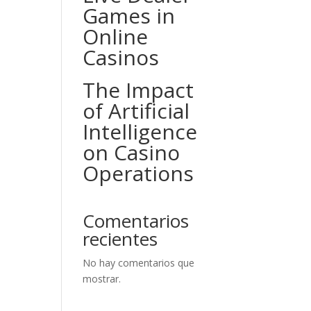
Games in
Online
Casinos
The Impact
of Artificial
Intelligence
on Casino
Operations
Comentarios
recientes
No hay comentarios que
mostrar.