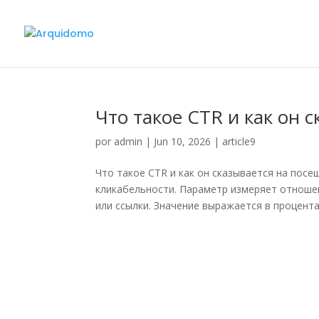
Что такое CTR и как он 
por
admin
|
Jun 10, 2026
|
article9
Что такое CTR и как он сказывается на посе
кликабельности. Параметр измеряет отноше
или ссылки. Значение выражается в процентах