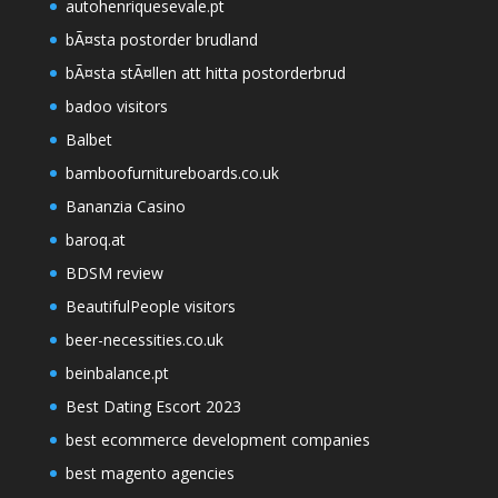
autohenriquesevale.pt
bÃ¤sta postorder brudland
bÃ¤sta stÃ¤llen att hitta postorderbrud
badoo visitors
Balbet
bamboofurnitureboards.co.uk
Bananzia Casino
baroq.at
BDSM review
BeautifulPeople visitors
beer-necessities.co.uk
beinbalance.pt
Best Dating Escort 2023
best ecommerce development companies
best magento agencies