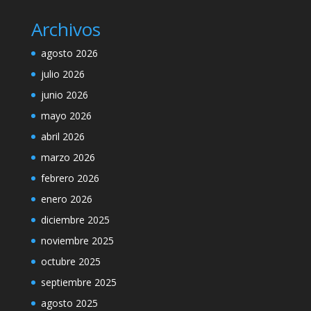
Archivos
agosto 2026
julio 2026
junio 2026
mayo 2026
abril 2026
marzo 2026
febrero 2026
enero 2026
diciembre 2025
noviembre 2025
octubre 2025
septiembre 2025
agosto 2025