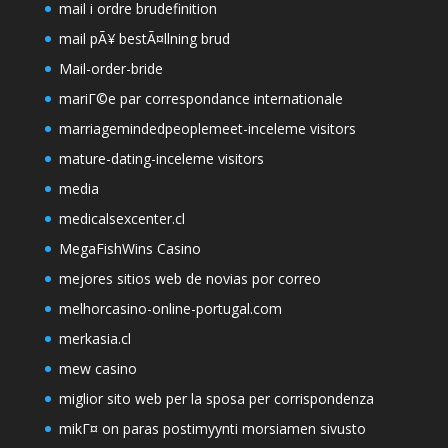
mail i ordre brudefinition
mail pÃ¥ bestÃ¤llning brud
Mail-order-bride
mariГ©e par correspondance internationale
marriagemindedpeoplemeet-inceleme visitors
mature-dating-inceleme visitors
media
medicalsexcenter.cl
MegaFishWins Casino
mejores sitios web de novias por correo
melhorcasino-online-portugal.com
merkasia.cl
mew casino
miglior sito web per la sposa per corrispondenza
mikГ¤ on paras postimyynti morsiamen sivusto