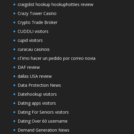
craigslist hookup hookuphotties review
Crazy Tower Сasino
Crypto Trade Broker
CUDDLI visitors
cupid visitors
curacau casinois
cГіmo hacer un pedido por correo novia
DAF review
dallas USA review
Data Protection News
Datehookup visitors
Dating apps visitors
Dating For Seniors visitors
Dating Over 60 username
Demand Generation News