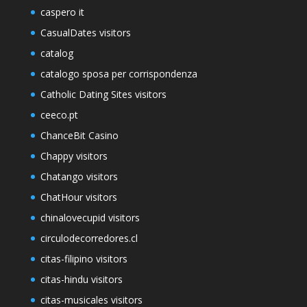
caspero it
CasualDates visitors
catalog
catalogo sposa per corrispondenza
Catholic Dating Sites visitors
ceeco.pt
ChanceBit Casino
Chappy visitors
Chatango visitors
ChatHour visitors
chinalovecupid visitors
circulodecorredores.cl
citas-filipino visitors
citas-hindu visitors
citas-musicales visitors