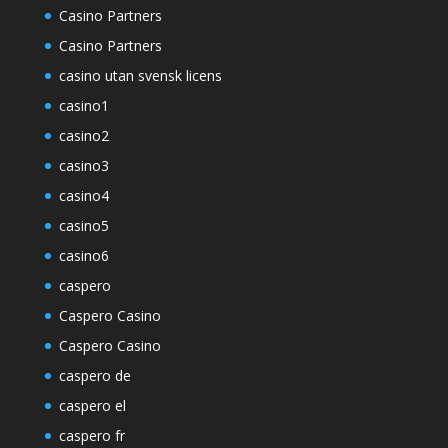
Casino Partners
Casino Partners
casino utan svensk licens
casino1
casino2
casino3
casino4
casino5
casino6
caspero
Caspero Casino
Caspero Casino
caspero de
caspero el
caspero fr