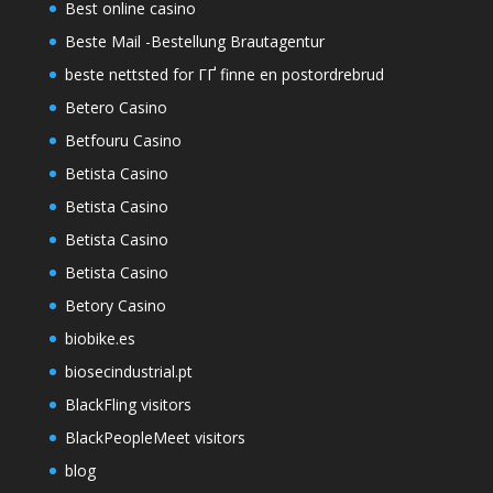
Best online casino
Beste Mail -Bestellung Brautagentur
beste nettsted for ГҐ finne en postordrebrud
Betero Casino
Betfouru Casino
Betista Casino
Betista Casino
Betista Casino
Betista Casino
Betory Casino
biobike.es
biosecindustrial.pt
BlackFling visitors
BlackPeopleMeet visitors
blog