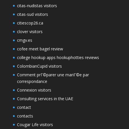
citas-nudistas visitors
citas-sud visitors
citiescop26.ca
clover visitors
cmgv.es
cofee meet bagel review
college hookup apps hookuphotties reviews
ColombianCupid visitors
Comment prГ©parer une mariГ©e par
correspondance
Connexion visitors
Consulting services in the UAE
contact
contacts
Cougar Life visitors