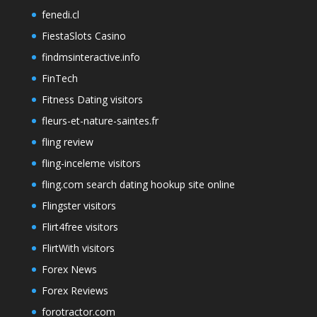
fenedi.cl
FiestaSlots Casino
findmsinteractive.info
FinTech
Fitness Dating visitors
fleurs-et-nature-saintes.fr
fling review
fling-inceleme visitors
fling.com search dating hookup site online
Flingster visitors
Flirt4free visitors
FlirtWith visitors
Forex News
Forex Reviews
forotractor.com