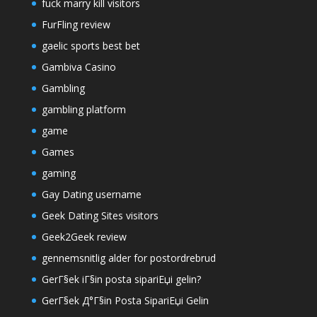
fuck marry kill visitors
FurFling review
gaelic sports best bet
Gambiva Casino
Gambling
gambling platform
game
Games
gaming
Gay Dating username
Geek Dating Sites visitors
Geek2Geek review
gennemsnitlig alder for postordrebrud
GerГ§ek iГ§in posta sipariЕџi gelin?
GerГ§ek Д°Г§in Posta SipariЕџi Gelin