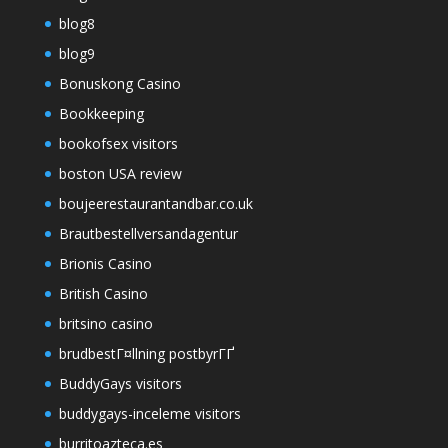
blog8
blog9
Bonuskong Casino
Bookkeeping
bookofsex visitors
boston USA review
boujeerestaurantandbar.co.uk
Brautbestellversandagentur
Brionis Casino
British Casino
britsino casino
brudbestГ¤llning postbyrГҐ
BuddyGays visitors
buddygays-inceleme visitors
burritoazteca.es