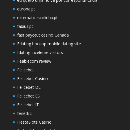
eu quero uma noiva por correspondГЄncia
eurona.pt
externatoescolinha.pt
fabius.pt
fast payotut casino Canada
Fdating hookup mobile dating site
fdating-inceleme visitors
Feabiecom review
Felicebet
Felicebet Casino
Felicebet DE
Felicebet ES
Felicebet IT
fenedi.cl
FiestaSlots Casino