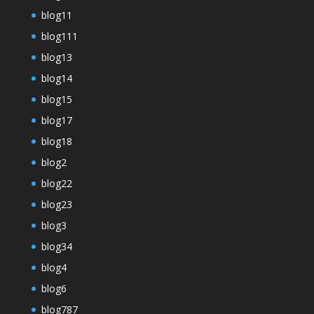
blog11
blog111
blog13
blog14
blog15
blog17
blog18
blog2
blog22
blog23
blog3
blog34
blog4
blog6
blog787