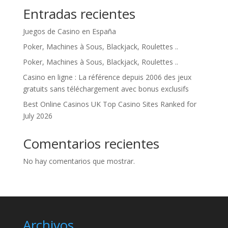
Entradas recientes
Juegos de Casino en España
Poker, Machines à Sous, Blackjack, Roulettes ..
Poker, Machines à Sous, Blackjack, Roulettes ..
Casino en ligne : La référence depuis 2006 des jeux
gratuits sans téléchargement avec bonus exclusifs
Best Online Casinos UK Top Casino Sites Ranked for
July 2026
Comentarios recientes
No hay comentarios que mostrar.
Archivos