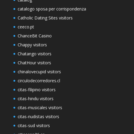
catalogo sposa per corrispondenza
Catholic Dating Sites visitors
ceeco.pt
ChanceBit Casino
Chappy visitors
Chatango visitors
ChatHour visitors
chinalovecupid visitors
circulodecorredores.cl
citas-filipino visitors
citas-hindu visitors
citas-musicales visitors
citas-nudistas visitors
citas-sud visitors