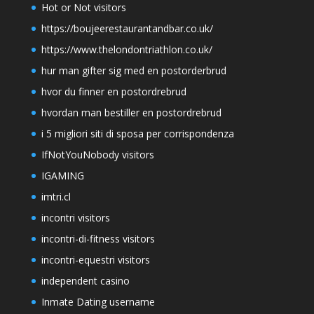
Hot or Not visitors
https://boujeerestaurantandbar.co.uk/
https://www.thelondontriathlon.co.uk/
hur man gifter sig med en postorderbrud
hvor du finner en postordrebrud
hvordan man bestiller en postordrebrud
i 5 migliori siti di sposa per corrispondenza
IfNotYouNobody visitors
IGAMING
imtri.cl
incontri visitors
incontri-di-fitness visitors
incontri-equestri visitors
independent casino
Inmate Dating username