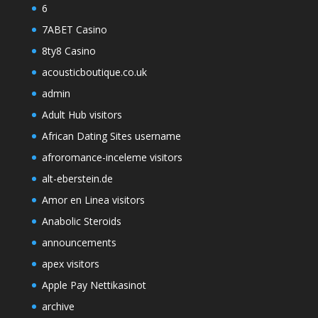
6
7ABET Casino
8ty8 Casino
acousticboutique.co.uk
admin
Adult Hub visitors
African Dating Sites username
afroromance-inceleme visitors
alt-eberstein.de
Amor en Linea visitors
Anabolic Steroids
announcements
apex visitors
Apple Pay Nettikasinot
archive