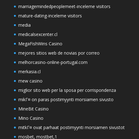
marriagemindedpeoplemeet-inceleme visitors
mature-dating-inceleme visitors
media
medicalsexcenter.cl
MegaFishWins Casino
mejores sitios web de novias por correo
melhorcasino-online-portugal.com
merkasia.cl
mew casino
miglior sito web per la sposa per corrispondenza
mikГ¤ on paras postimyynti morsiamen sivusto
MineBit Casino
Mino Casino
mitkГ¤ ovat parhaat postimyynti morsiamen sivustot
mosbet, mostbet,1