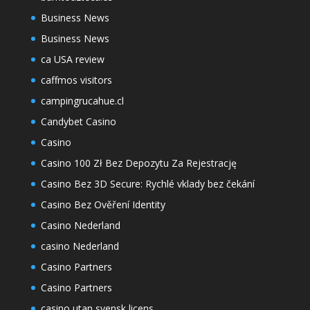
Business News
Business News
ca USA review
caffmos visitors
campingrucahue.cl
Candybet Casino
Casino
Casino 100 Zł Bez Depozytu Za Rejestrację
Casino Bez 3D Secure: Rychlé vklady bez čekání
Casino Bez Ověření Identity
Casino Nederland
casino Nederland
Casino Partners
Casino Partners
casino utan svensk licens