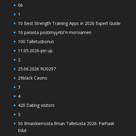
06
1
10 Best Strength Training Apps in 2026 Expert Guide
10 parasta postimyyntiГ¤ morsiamen
100 Talletusbonus
11.05.2026-pin up
2
25.06.2026 RU0297
29black Casino
3
4
420 Dating visitors
5
50 Ilmaiskierrosta Ilman Talletusta 2026: Parhaat
Edut