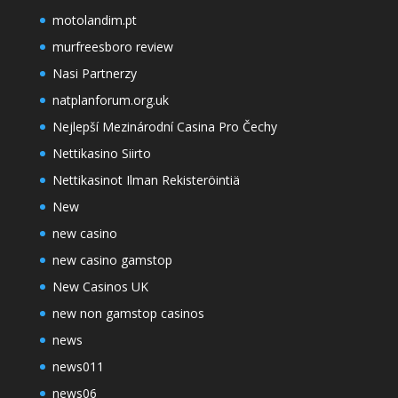
motolandim.pt
murfreesboro review
Nasi Partnerzy
natplanforum.org.uk
Nejlepší Mezinárodní Casina Pro Čechy
Nettikasino Siirto
Nettikasinot Ilman Rekisteröintiä
New
new casino
new casino gamstop
New Casinos UK
new non gamstop casinos
news
news011
news06