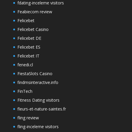
fdating-inceleme visitors
Feabiecom review
Felicebet
Felicebet Casino
Felicebet DE
Felicebet ES
Felicebet IT
fenedi.cl
FiestaSlots Casino
findmsinteractive.info
FinTech
Fitness Dating visitors
fleurs-et-nature-saintes.fr
fling review
fling-inceleme visitors