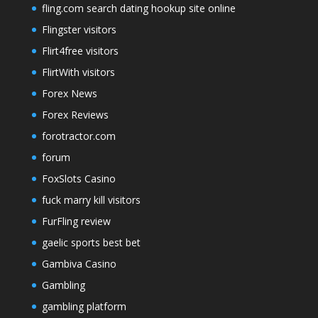
fling.com search dating hookup site online
Flingster visitors
Flirt4free visitors
FlirtWith visitors
Forex News
Forex Reviews
forotractor.com
forum
FoxSlots Casino
fuck marry kill visitors
FurFling review
gaelic sports best bet
Gambiva Casino
Gambling
gambling platform