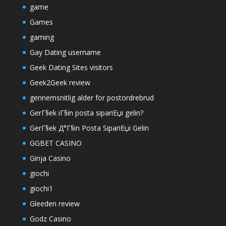
game
Games
gaming
Gay Dating username
Geek Dating Sites visitors
Geek2Geek review
gennemsnitlig alder for postordrebrud
GerГ§ek iГ§in posta sipariЕџi gelin?
GerГ§ek Д°Г§in Posta SipariЕџi Gelin
GGBET CASINO
Ginja Casino
giochi
giochi1
Gleeden review
Godz Casino