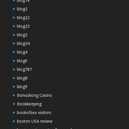
blog18
blog2
blog22
blog23
blog3
blog34
blog4
blog6
blog787
blog8
blog9
Bonuskong Casino
Bookkeeping
bookofsex visitors
boston USA review