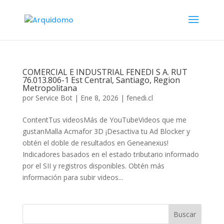
COMERCIAL E INDUSTRIAL FENEDI S A. RUT
76.013.806-1 Est Central, Santiago, Region
Metropolitana
por
Service Bot
|
Ene 8, 2026
|
fenedi.cl
ContentTus videosMás de YouTubeVideos que me
gustanMalla Acmafor 3D ¡Desactiva tu Ad Blocker y
obtén el doble de resultados en Geneanexus!
Indicadores basados en el estado tributario informado
por el SII y registros disponibles. Obtén más
información para subir videos...
Buscar