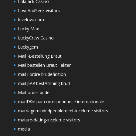
LolaJack Casino
LoveAndSeek visitors
lovelova.com
Lucky Max
LuckyCrew Casino
Luckygem
Mail -Bestellung Braut
Mail bestellen Braut Fakten
mail i ordre brudefinition
mail pÃ¥ bestÃ¤llning brud
Mail-order-bride
mariГ©e par correspondance internationale
marriagemindedpeoplemeet-inceleme visitors
mature-dating-inceleme visitors
media