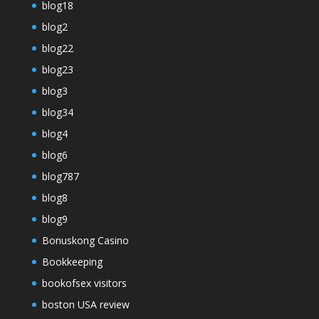
blog18
blog2
blog22
blog23
blog3
blog34
blog4
blog6
blog787
blog8
blog9
Bonuskong Casino
Bookkeeping
bookofsex visitors
boston USA review