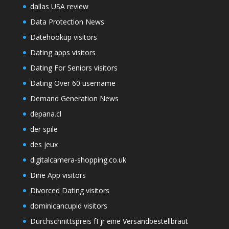
dallas USA review
Data Protection News
Datehookup visitors
Dating apps visitors
Dating For Seniors visitors
Dating Over 60 username
Demand Generation News
depana.cl
der spile
des jeux
digitalcamera-shopping.co.uk
Dine App visitors
Divorced Dating visitors
dominicancupid visitors
Durchschnittspreis fГјr eine Versandbestellbraut