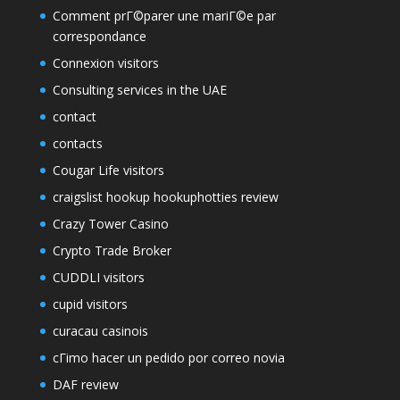
Comment prГ©parer une mariГ©e par
correspondance
Connexion visitors
Consulting services in the UAE
contact
contacts
Cougar Life visitors
craigslist hookup hookuphotties review
Crazy Tower Сasino
Crypto Trade Broker
CUDDLI visitors
cupid visitors
curacau casinois
cГіmo hacer un pedido por correo novia
DAF review