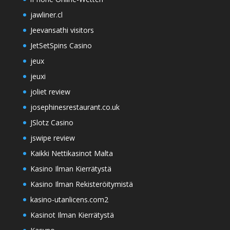
jawliner.cl
Jeevansathi visitors
JetSetSpins Casino
jeux
jeuxi
joliet review
josephinesrestaurant.co.uk
JSlotz Casino
jswipe review
Kaikki Nettikasinot Malta
Kasino Ilman Kierrätystä
Kasino Ilman Rekisteröitymistä
kasino-utanlicens.com2
Kasinot Ilman Kierrätystä