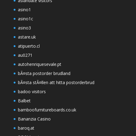
asiandate visitors
asino1
asino1c
asino3
astare.uk
atipuerto.cl
au0271
autohenriquesevale.pt
bÃ¤sta postorder brudland
bÃ¤sta stÃ¤llen att hitta postorderbrud
badoo visitors
Balbet
bamboofurnitureboards.co.uk
Bananzia Casino
baroq.at