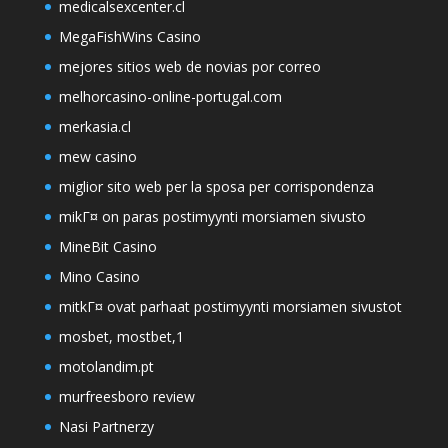
medicalsexcenter.cl
MegaFishWins Casino
mejores sitios web de novias por correo
melhorcasino-online-portugal.com
merkasia.cl
mew casino
miglior sito web per la sposa per corrispondenza
mikГ¤ on paras postimyynti morsiamen sivusto
MineBit Casino
Mino Casino
mitkГ¤ ovat parhaat postimyynti morsiamen sivustot
mosbet, mostbet,1
motolandim.pt
murfreesboro review
Nasi Partnerzy