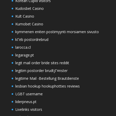
Korean Cupid visitors
Kudosbet Casino
Kult Casino
Kumobet Casino
kymmenen eniten postimyynti morsiamen sivusto
kГёb postordrebrud
larocca.cl
legarage.pt
legit mail order bride sites reddit
legitim postorder brudtjГ¤nster
legitime Mail -Bestellung Brautdienste
lesbian hookup hookuphotties reviews
LGBT username
liderpneus.pt
Livelinks visitors