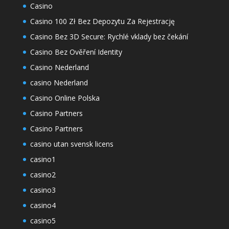
Casino
Casino 100 Zł Bez Depozytu Za Rejestrację
Casino Bez 3D Secure: Rychlé vklady bez čekání
Casino Bez Ověření Identity
Casino Nederland
casino Nederland
Casino Online Polska
Casino Partners
Casino Partners
casino utan svensk licens
casino1
casino2
casino3
casino4
casino5