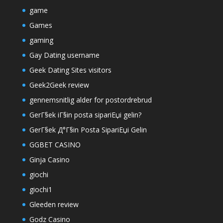
game
Games
gaming
Gay Dating username
Geek Dating Sites visitors
Geek2Geek review
gennemsnitlig alder for postordrebrud
GerГ§ek iГ§in posta sipariЕџi gelin?
GerГ§ek Д°Г§in Posta SipariЕџi Gelin
GGBET CASINO
Ginja Casino
giochi
giochi1
Gleeden review
Godz Casino