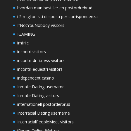
hvordan man bestiller en postordrebrud
i 5 migliori siti di sposa per corrispondenza
IfNotYouNobody visitors
IGAMING
imtri.cl
incontri visitors
incontri-di-fitness visitors
incontri-equestri visitors
independent casino
Inmate Dating username
Inmate Dating visitors
internationell postorderbrud
Interracial Dating username
InterracialPeopleMeet visitors
iPhone Online-Wetten