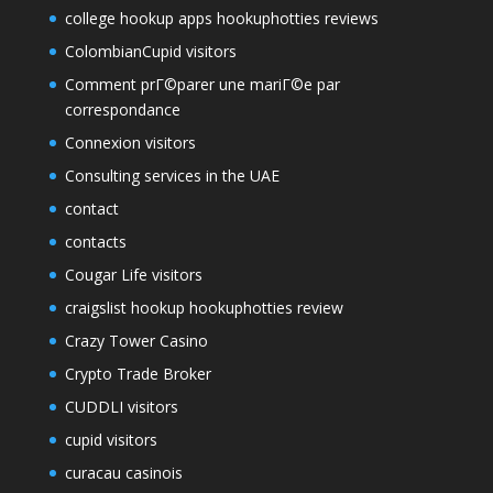
college hookup apps hookuphotties reviews
ColombianCupid visitors
Comment prГ©parer une mariГ©e par
correspondance
Connexion visitors
Consulting services in the UAE
contact
contacts
Cougar Life visitors
craigslist hookup hookuphotties review
Crazy Tower Сasino
Crypto Trade Broker
CUDDLI visitors
cupid visitors
curacau casinois