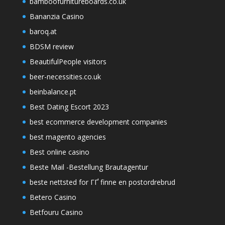
bamboofurnitureboards.co.uk
Bananzia Casino
baroq.at
BDSM review
BeautifulPeople visitors
beer-necessities.co.uk
beinbalance.pt
Best Dating Escort 2023
best ecommerce development companies
best magento agencies
Best online casino
Beste Mail -Bestellung Brautagentur
beste nettsted for ГҐ finne en postordrebrud
Betero Casino
Betfouru Casino