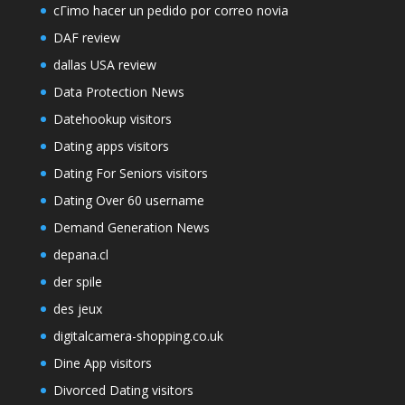
cГіmo hacer un pedido por correo novia
DAF review
dallas USA review
Data Protection News
Datehookup visitors
Dating apps visitors
Dating For Seniors visitors
Dating Over 60 username
Demand Generation News
depana.cl
der spile
des jeux
digitalcamera-shopping.co.uk
Dine App visitors
Divorced Dating visitors