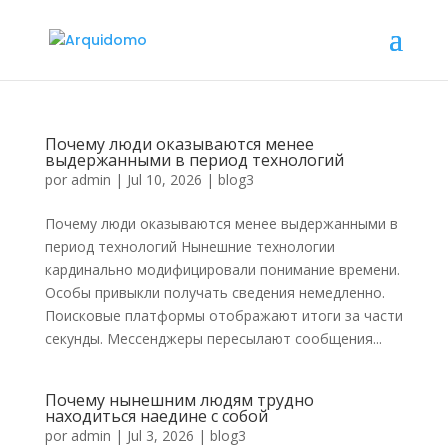
Почему люди оказываются менее
выдержанными в период технологий
por
admin
|
Jul 10, 2026
|
blog3
Почему люди оказываются менее выдержанными в
период технологий Нынешние технологии
кардинально модифицировали понимание времени.
Особы привыкли получать сведения немедленно.
Поисковые платформы отображают итоги за части
секунды. Мессенджеры пересылают сообщения...
Почему нынешним людям трудно
находиться наедине с собой
por
admin
|
Jul 3, 2026
|
blog3