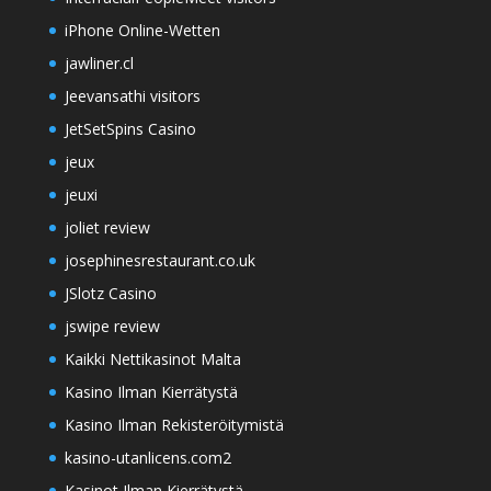
iPhone Online-Wetten
jawliner.cl
Jeevansathi visitors
JetSetSpins Casino
jeux
jeuxi
joliet review
josephinesrestaurant.co.uk
JSlotz Casino
jswipe review
Kaikki Nettikasinot Malta
Kasino Ilman Kierrätystä
Kasino Ilman Rekisteröitymistä
kasino-utanlicens.com2
Kasinot Ilman Kierrätystä