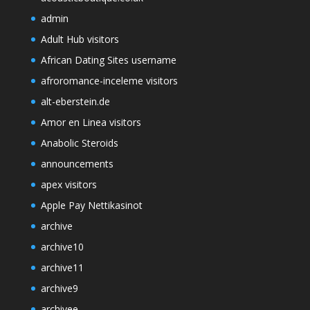
admin
Adult Hub visitors
African Dating Sites username
afroromance-inceleme visitors
alt-eberstein.de
Amor en Linea visitors
Anabolic Steroids
announcements
apex visitors
Apple Pay Nettikasinot
archive
archive10
archive11
archive9
archivee