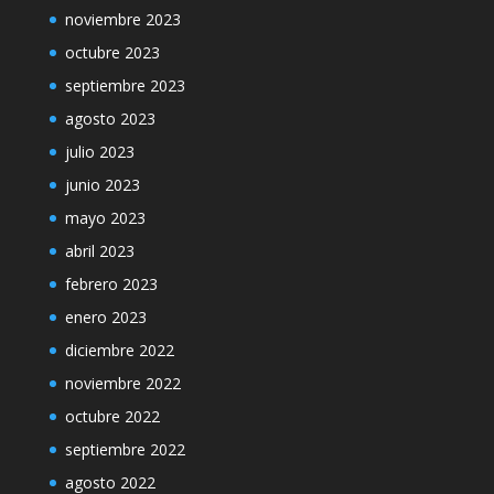
noviembre 2023
octubre 2023
septiembre 2023
agosto 2023
julio 2023
junio 2023
mayo 2023
abril 2023
febrero 2023
enero 2023
diciembre 2022
noviembre 2022
octubre 2022
septiembre 2022
agosto 2022