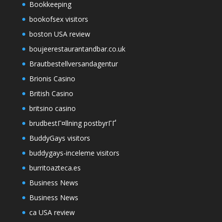
Bookkeeping
bookofsex visitors
boston USA review
boujeerestaurantandbar.co.uk
Brautbestellversandagentur
Brionis Casino
British Casino
britsino casino
brudbestГ¤llning postbyrГҐ
BuddyGays visitors
buddygays-inceleme visitors
burritoazteca.es
Business News
Business News
ca USA review