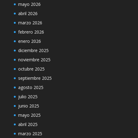
mayo 2026
abril 2026
marzo 2026
febrero 2026
enero 2026
diciembre 2025
noviembre 2025
octubre 2025
septiembre 2025
agosto 2025
julio 2025
junio 2025
mayo 2025
abril 2025
marzo 2025