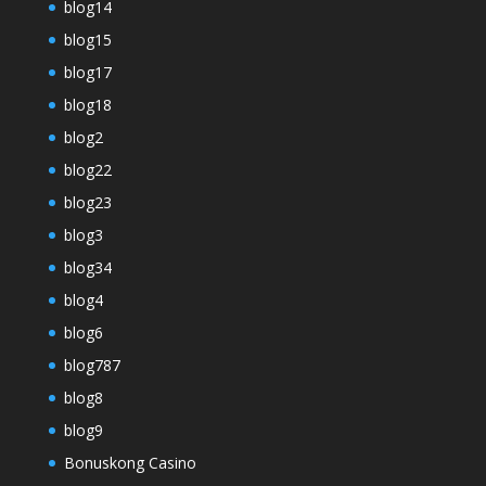
blog14
blog15
blog17
blog18
blog2
blog22
blog23
blog3
blog34
blog4
blog6
blog787
blog8
blog9
Bonuskong Casino