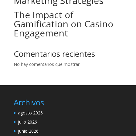
Marketing Strategies
The Impact of
Gamification on Casino
Engagement
Comentarios recientes
No hay comentarios que mostrar.
Archivos
agosto 2026
julio 2026
junio 2026