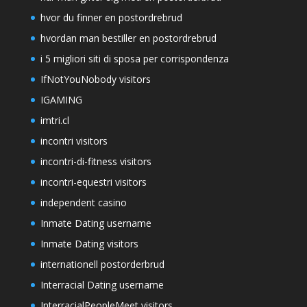
hvor du finner en postordrebrud
hvordan man bestiller en postordrebrud
i 5 migliori siti di sposa per corrispondenza
IfNotYouNobody visitors
IGAMING
imtri.cl
incontri visitors
incontri-di-fitness visitors
incontri-equestri visitors
independent casino
Inmate Dating username
Inmate Dating visitors
internationell postorderbrud
Interracial Dating username
InterracialPeopleMeet visitors