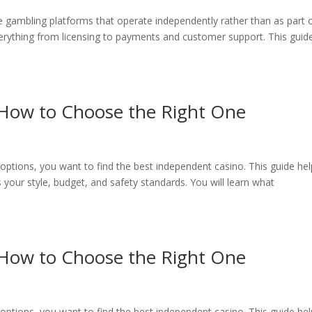
e gambling platforms that operate independently rather than as part 
erything from licensing to payments and customer support. This guid
 How to Choose the Right One
 options, you want to find the best independent casino. This guide he
s your style, budget, and safety standards. You will learn what
 How to Choose the Right One
 options, you want to find the best independent casino. This guide he