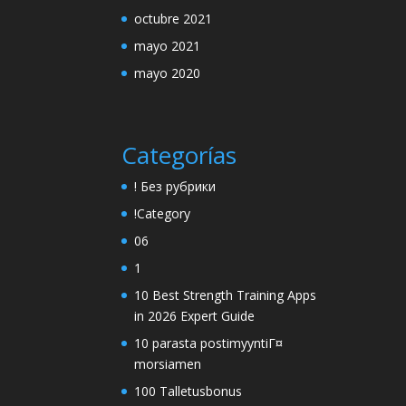
octubre 2021
mayo 2021
mayo 2020
Categorías
! Без рубрики
!Category
06
1
10 Best Strength Training Apps
in 2026 Expert Guide
10 parasta postimyyntiГ¤
morsiamen
100 Talletusbonus