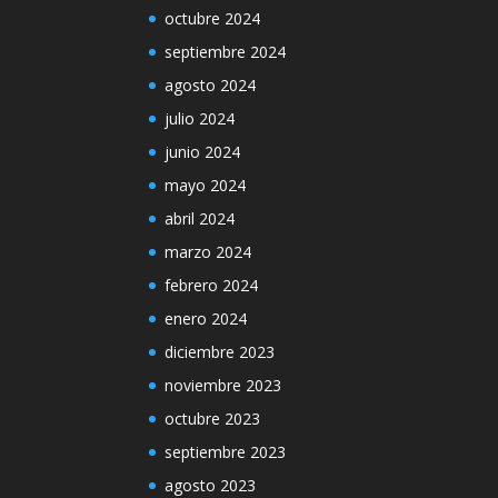
octubre 2024
septiembre 2024
agosto 2024
julio 2024
junio 2024
mayo 2024
abril 2024
marzo 2024
febrero 2024
enero 2024
diciembre 2023
noviembre 2023
octubre 2023
septiembre 2023
agosto 2023