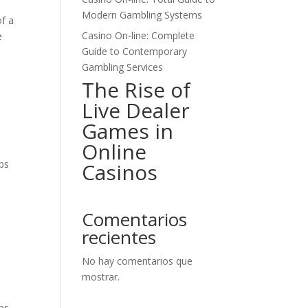
Modern Gambling Systems
of a
Casino On-line: Complete
e
Guide to Contemporary
Gambling Services
The Rise of
Live Dealer
Games in
Online
lps
Casinos
Comentarios
recientes
No hay comentarios que
mostrar.
lps