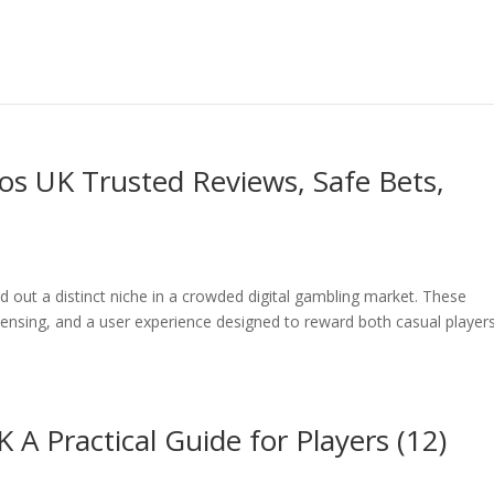
os UK Trusted Reviews, Safe Bets,
 out a distinct niche in a crowded digital gambling market. These
censing, and a user experience designed to reward both casual player
 A Practical Guide for Players (12)