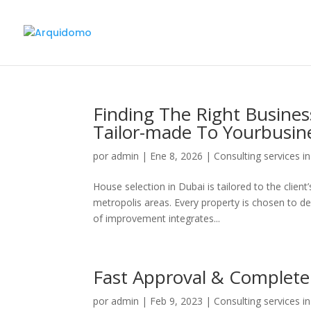
Finding The Right Busines
Tailor-made To Yourbusi
por
admin
|
Ene 8, 2026
|
Consulting services i
House selection in Dubai is tailored to the client
metropolis areas. Every property is chosen to de
of improvement integrates...
Fast Approval & Complete
por
admin
|
Feb 9, 2023
|
Consulting services i