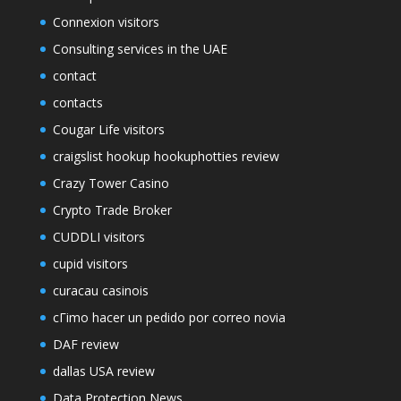
Connexion visitors
Consulting services in the UAE
contact
contacts
Cougar Life visitors
craigslist hookup hookuphotties review
Crazy Tower Сasino
Crypto Trade Broker
CUDDLI visitors
cupid visitors
curacau casinois
cГіmo hacer un pedido por correo novia
DAF review
dallas USA review
Data Protection News