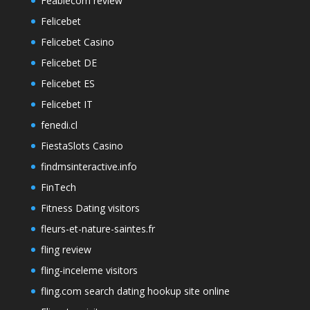
Feabiecom review
Felicebet
Felicebet Casino
Felicebet DE
Felicebet ES
Felicebet IT
fenedi.cl
FiestaSlots Casino
findmsinteractive.info
FinTech
Fitness Dating visitors
fleurs-et-nature-saintes.fr
fling review
fling-inceleme visitors
fling.com search dating hookup site online