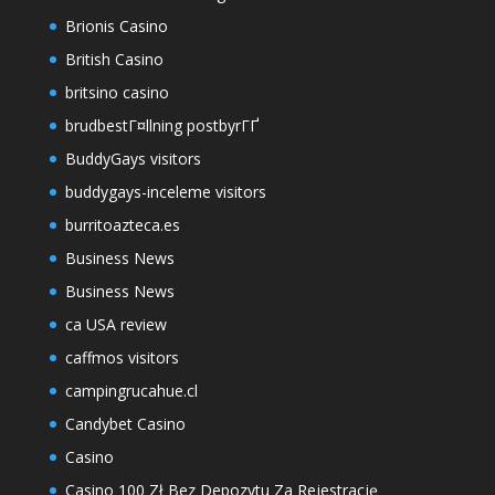
Brionis Casino
British Casino
britsino casino
brudbestГ¤llning postbyrГҐ
BuddyGays visitors
buddygays-inceleme visitors
burritoazteca.es
Business News
Business News
ca USA review
caffmos visitors
campingrucahue.cl
Candybet Casino
Casino
Casino 100 Zł Bez Depozytu Za Rejestrację