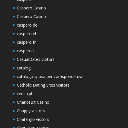
Caspero Casino
Caspero Casino
caspero de
caspero el
caspero fr
caspero it
CasualDates visitors
catalog
catalogo sposa per corrispondenza
Catholic Dating Sites visitors
ceeco.pt
ChanceBit Casino
Chappy visitors
Chatango visitors
ChatHour visitors