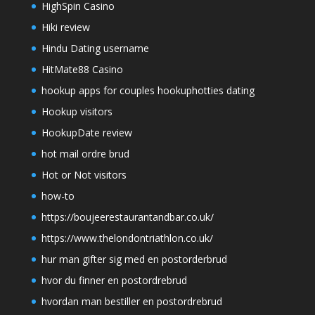
HighSpin Casino
Hiki review
Hindu Dating username
HitMate88 Casino
hookup apps for couples hookuphotties dating
Hookup visitors
HookupDate review
hot mail ordre brud
Hot or Not visitors
how-to
https://boujeerestaurantandbar.co.uk/
https://www.thelondontriathlon.co.uk/
hur man gifter sig med en postorderbrud
hvor du finner en postordrebrud
hvordan man bestiller en postordrebrud