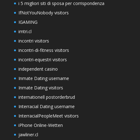
i 5 migliori siti di sposa per corrispondenza
IfNotYouNobody visitors
IGAMING
imtri.cl
incontri visitors
incontri-di-fitness visitors
incontri-equestri visitors
independent casino
Inmate Dating username
Inmate Dating visitors
internationell postorderbrud
Interracial Dating username
InterracialPeopleMeet visitors
iPhone Online-Wetten
jawliner.cl