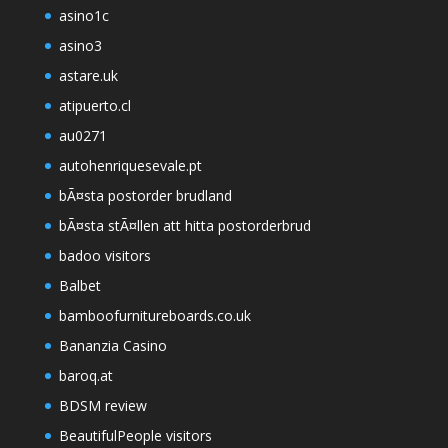
asino1c
asino3
astare.uk
atipuerto.cl
au0271
autohenriquesevale.pt
bÃ¤sta postorder brudland
bÃ¤sta stÃ¤llen att hitta postorderbrud
badoo visitors
Balbet
bamboofurnitureboards.co.uk
Bananzia Casino
baroq.at
BDSM review
BeautifulPeople visitors