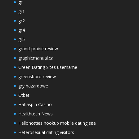
gr
gr1
gr2
gr4
gr5
grand-prairie review
graphicmanual.ca
Green Dating Sites username
greensboro review
gry hazardowe
Gtbet
Hahaspin Casino
Healthtech News
Hellohotties hookup mobile dating site
Heterosexual dating visitors