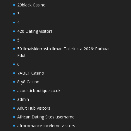
29black Casino
3
4
420 Dating visitors
5
50 Ilmaiskierrosta Ilman Talletusta 2026: Parhaat
Edut
6
7ABET Casino
8ty8 Casino
acousticboutique.co.uk
admin
Adult Hub visitors
African Dating Sites username
afroromance-inceleme visitors