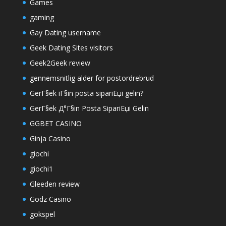
Games
gaming
Gay Dating username
Geek Dating Sites visitors
Geek2Geek review
gennemsnitlig alder for postordrebrud
GerГ§ek iГ§in posta sipariЕџi gelin?
GerГ§ek Д°Г§in Posta SipariЕџi Gelin
GGBET CASINO
Ginja Casino
giochi
giochi1
Gleeden review
Godz Casino
gokspel