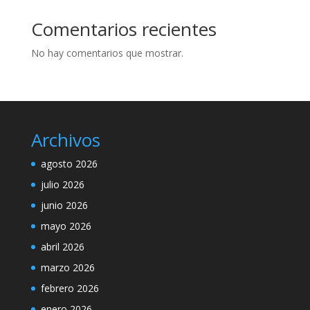
Comentarios recientes
No hay comentarios que mostrar.
Archivos
agosto 2026
julio 2026
junio 2026
mayo 2026
abril 2026
marzo 2026
febrero 2026
enero 2026