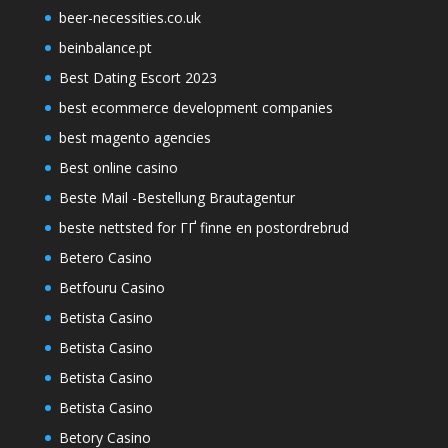
beer-necessities.co.uk
beinbalance.pt
Best Dating Escort 2023
best ecommerce development companies
best magento agencies
Best online casino
Beste Mail -Bestellung Brautagentur
beste nettsted for ГҐ finne en postordrebrud
Betero Casino
Betfouru Casino
Betista Casino
Betista Casino
Betista Casino
Betista Casino
Betory Casino