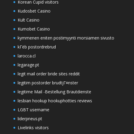
Korean Cupid visitors
Kudosbet Casino
Kult Casino
Kumobet Casino
kymmenen eniten postimyynti morsiamen sivusto
kГёb postordrebrud
larocca.cl
legarage.pt
legit mail order bride sites reddit
legitim postorder brudtjГ¤nster
legitime Mail -Bestellung Brautdienste
lesbian hookup hookuphotties reviews
LGBT username
liderpneus.pt
Livelinks visitors