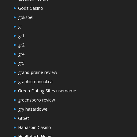
Godz Casino
gokspel
gr
gr1
gr2
gr4
gr5
grand-prairie review
graphicmanual.ca
Green Dating Sites username
greensboro review
gry hazardowe
Gtbet
Hahaspin Casino
Healthtech News