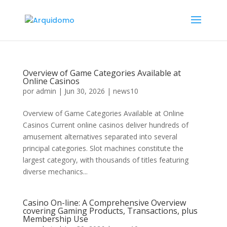
Overview of Game Categories Available at
Online Casinos
por
admin
|
Jun 30, 2026
|
news10
Overview of Game Categories Available at Online
Casinos Current online casinos deliver hundreds of
amusement alternatives separated into several
principal categories. Slot machines constitute the
largest category, with thousands of titles featuring
diverse mechanics...
Casino On-line: A Comprehensive Overview
covering Gaming Products, Transactions, plus
Membership Use