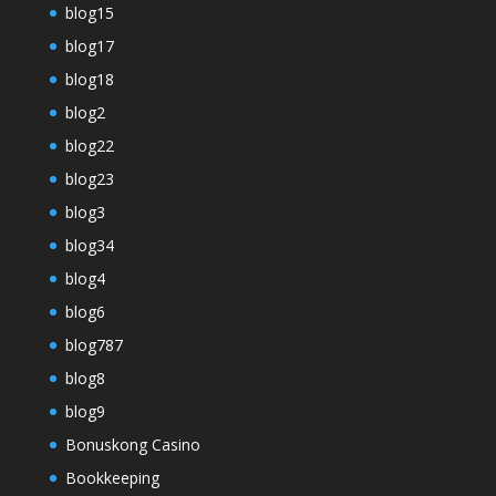
blog15
blog17
blog18
blog2
blog22
blog23
blog3
blog34
blog4
blog6
blog787
blog8
blog9
Bonuskong Casino
Bookkeeping