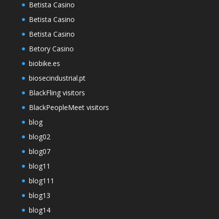
Betista Casino
Betista Casino
Betista Casino
Betory Casino
biobike.es
biosecindustrial.pt
BlackFling visitors
BlackPeopleMeet visitors
blog
blog02
blog07
blog11
blog111
blog13
blog14