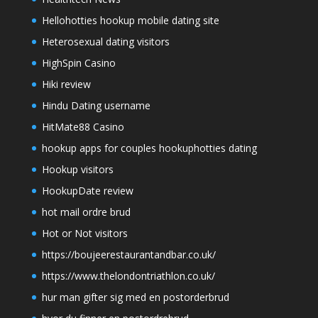
Hellohotties hookup mobile dating site
Heterosexual dating visitors
HighSpin Casino
Hiki review
Hindu Dating username
HitMate88 Casino
hookup apps for couples hookuphotties dating
Hookup visitors
HookupDate review
hot mail ordre brud
Hot or Not visitors
https://boujeerestaurantandbar.co.uk/
https://www.thelondontriathlon.co.uk/
hur man gifter sig med en postorderbrud