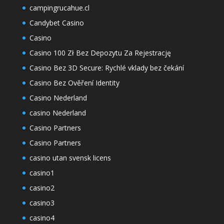
campingrucahue.cl
Candybet Casino
Casino
Casino 100 Zł Bez Depozytu Za Rejestrację
Casino Bez 3D Secure: Rychlé vklady bez čekání
Casino Bez Ověření Identity
Casino Nederland
casino Nederland
Casino Partners
Casino Partners
casino utan svensk licens
casino1
casino2
casino3
casino4