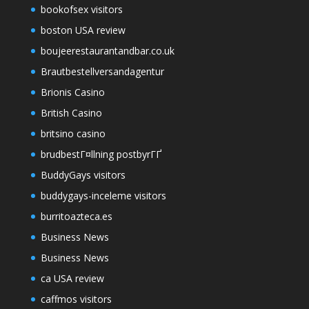
bookofsex visitors
boston USA review
boujeerestaurantandbar.co.uk
Brautbestellversandagentur
Brionis Casino
British Casino
britsino casino
brudbestГ¤llning postbyrГҐ
BuddyGays visitors
buddygays-inceleme visitors
burritoazteca.es
Business News
Business News
ca USA review
caffmos visitors