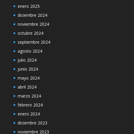
enero 2025
diciembre 2024
noviembre 2024
octubre 2024
septiembre 2024
agosto 2024
julio 2024
junio 2024
mayo 2024
abril 2024
marzo 2024
febrero 2024
enero 2024
diciembre 2023
noviembre 2023