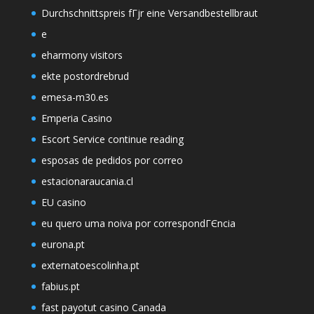
Durchschnittspreis fГјr eine Versandbestellbraut
e
eharmony visitors
ekte postordrebrud
emesa-m30.es
Emperia Casino
Escort Service continue reading
esposas de pedidos por correo
estacionaraucania.cl
EU casino
eu quero uma noiva por correspondГЄncia
eurona.pt
externatoescolinha.pt
fabius.pt
fast payotut casino Canada