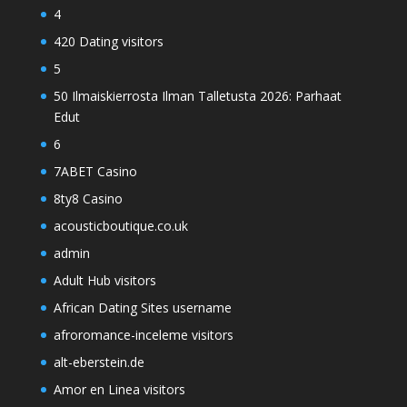
4
420 Dating visitors
5
50 Ilmaiskierrosta Ilman Talletusta 2026: Parhaat
Edut
6
7ABET Casino
8ty8 Casino
acousticboutique.co.uk
admin
Adult Hub visitors
African Dating Sites username
afroromance-inceleme visitors
alt-eberstein.de
Amor en Linea visitors