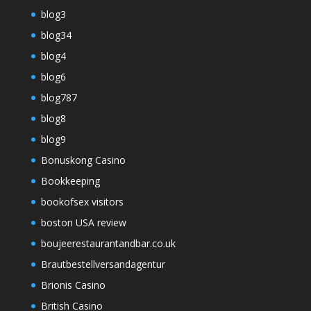
blog3
blog34
blog4
blog6
blog787
blog8
blog9
Bonuskong Casino
Bookkeeping
bookofsex visitors
boston USA review
boujeerestaurantandbar.co.uk
Brautbestellversandagentur
Brionis Casino
British Casino