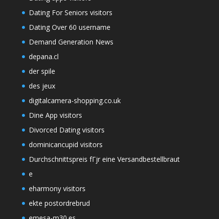
Dating For Seniors visitors
Dating Over 60 username
Demand Generation News
depana.cl
der spile
des jeux
digitalcamera-shopping.co.uk
Dine App visitors
Divorced Dating visitors
dominicancupid visitors
Durchschnittspreis fГјr eine Versandbestellbraut
e
eharmony visitors
ekte postordrebrud
emesa-m30.es