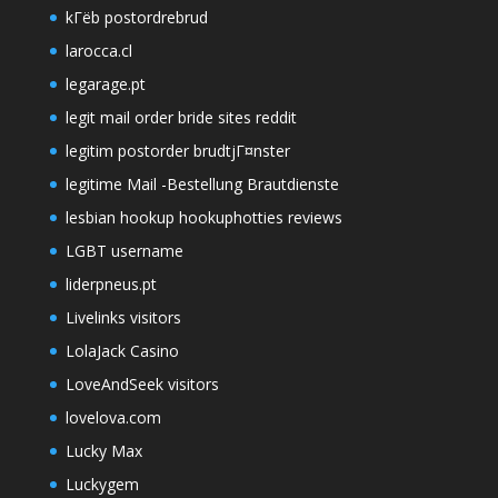
kГёb postordrebrud
larocca.cl
legarage.pt
legit mail order bride sites reddit
legitim postorder brudtjГ¤nster
legitime Mail -Bestellung Brautdienste
lesbian hookup hookuphotties reviews
LGBT username
liderpneus.pt
Livelinks visitors
LolaJack Casino
LoveAndSeek visitors
lovelova.com
Lucky Max
Luckygem