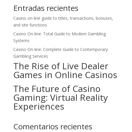
Entradas recientes
Casino on-line guide to titles, transactions, bonuses,
and site functions
Casino On-line: Total Guide to Modern Gambling
Systems
Casino On-line: Complete Guide to Contemporary
Gambling Services
The Rise of Live Dealer
Games in Online Casinos
The Future of Casino
Gaming: Virtual Reality
Experiences
Comentarios recientes