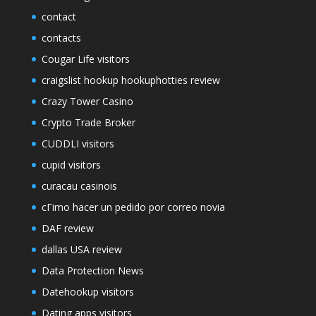
contact
contacts
Cougar Life visitors
craigslist hookup hookuphotties review
Crazy Tower Сasino
Crypto Trade Broker
CUDDLI visitors
cupid visitors
curacau casinois
cГіmo hacer un pedido por correo novia
DAF review
dallas USA review
Data Protection News
Datehookup visitors
Dating apps visitors