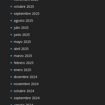
octubre 2025
septiembre 2025
agosto 2025
julio 2025
junio 2025
mayo 2025
abril 2025
marzo 2025
febrero 2025
enero 2025
diciembre 2024
noviembre 2024
octubre 2024
septiembre 2024
agosto 2024