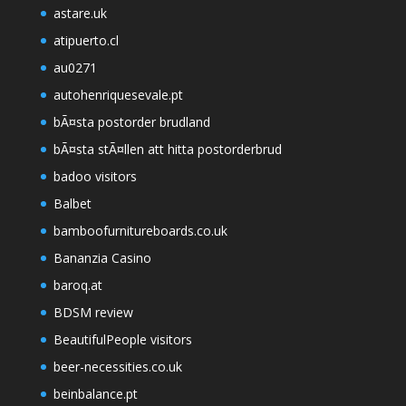
astare.uk
atipuerto.cl
au0271
autohenriquesevale.pt
bÃ¤sta postorder brudland
bÃ¤sta stÃ¤llen att hitta postorderbrud
badoo visitors
Balbet
bamboofurnitureboards.co.uk
Bananzia Casino
baroq.at
BDSM review
BeautifulPeople visitors
beer-necessities.co.uk
beinbalance.pt