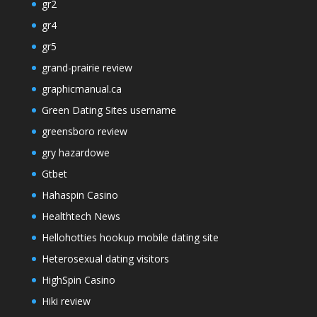
gr2
gr4
gr5
grand-prairie review
graphicmanual.ca
Green Dating Sites username
greensboro review
gry hazardowe
Gtbet
Hahaspin Casino
Healthtech News
Hellohotties hookup mobile dating site
Heterosexual dating visitors
HighSpin Casino
Hiki review