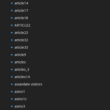
article14
article17
article18
ARTICLE2
article23
article32
article33
article9
articles
articles_3
articles14
asiandate visitors
asino1
asino1c
asino3