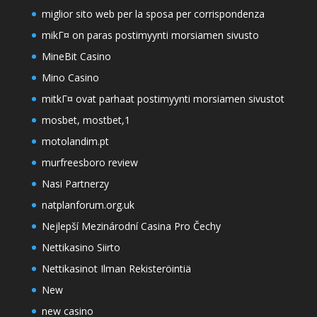
miglior sito web per la sposa per corrispondenza
mikГ¤ on paras postimyynti morsiamen sivusto
MineBit Casino
Mino Casino
mitkГ¤ ovat parhaat postimyynti morsiamen sivustot
mosbet, mostbet,1
motolandim.pt
murfreesboro review
Nasi Partnerzy
natplanforum.org.uk
Nejlepší Mezinárodní Casina Pro Čechy
Nettikasino Siirto
Nettikasinot Ilman Rekisteröintiä
New
new casino