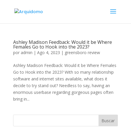
Ashley Madison Feedback: Would it be Where
Females Go to Hook into the 2023?
por
admin
|
Ago 4, 2023
|
greensboro review
Ashley Madison Feedback: Would it be Where Females
Go to Hook into the 2023? With so many relationship
software and internet sites available, what does it
decide to try stand out? Needless to say, having an
enormous userbase regarding gorgeous pages often
bring in...
Buscar