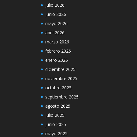
julio 2026
junio 2026
mayo 2026
abril 2026
marzo 2026
febrero 2026
enero 2026
diciembre 2025
noviembre 2025
octubre 2025
septiembre 2025
agosto 2025
julio 2025
junio 2025
mayo 2025