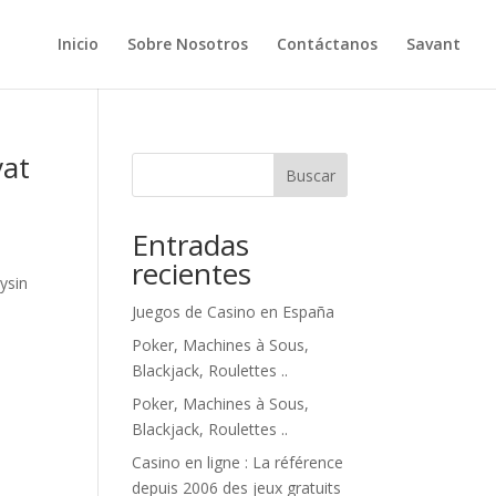
Inicio
Sobre Nosotros
Contáctanos
Savant
vat
Buscar
Entradas
recientes
ysin
Juegos de Casino en España
Poker, Machines à Sous,
Blackjack, Roulettes ..
Poker, Machines à Sous,
Blackjack, Roulettes ..
Casino en ligne : La référence
depuis 2006 des jeux gratuits