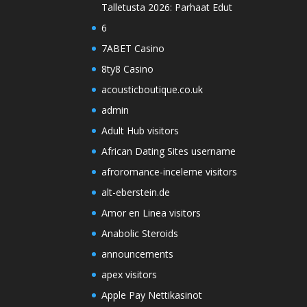
Talletusta 2026: Parhaat Edut
6
7ABET Casino
8ty8 Casino
acousticboutique.co.uk
admin
Adult Hub visitors
African Dating Sites username
afroromance-inceleme visitors
alt-eberstein.de
Amor en Linea visitors
Anabolic Steroids
announcements
apex visitors
Apple Pay Nettikasinot