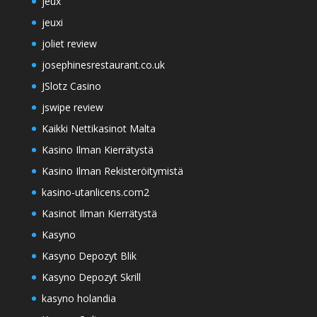
jeux
jeuxi
joliet review
josephinesrestaurant.co.uk
JSlotz Casino
jswipe review
Kaikki Nettikasinot Malta
Kasino Ilman Kierrätystä
Kasino Ilman Rekisteröitymistä
kasino-utanlicens.com2
Kasinot Ilman Kierrätystä
Kasyno
Kasyno Depozyt Blik
Kasyno Depozyt Skrill
kasyno holandia