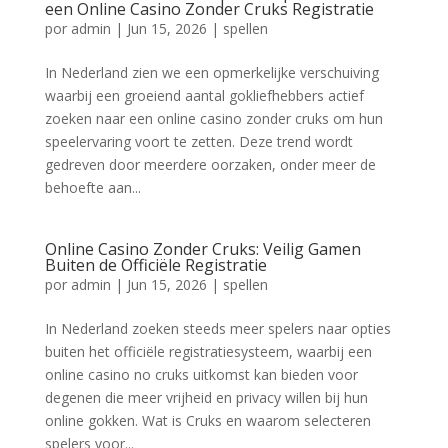
een Online Casino Zonder Cruks Registratie
por
admin
|
Jun 15, 2026
|
spellen
In Nederland zien we een opmerkelijke verschuiving
waarbij een groeiend aantal gokliefhebbers actief
zoeken naar een online casino zonder cruks om hun
speelervaring voort te zetten. Deze trend wordt
gedreven door meerdere oorzaken, onder meer de
behoefte aan...
Online Casino Zonder Cruks: Veilig Gamen
Buiten de Officiële Registratie
por
admin
|
Jun 15, 2026
|
spellen
In Nederland zoeken steeds meer spelers naar opties
buiten het officiële registratiesysteem, waarbij een
online casino no cruks uitkomst kan bieden voor
degenen die meer vrijheid en privacy willen bij hun
online gokken. Wat is Cruks en waarom selecteren
spelers voor...