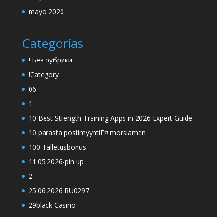
mayo 2020
Categorías
! Без рубрики
!Category
06
1
10 Best Strength Training Apps in 2026 Expert Guide
10 parasta postimyyntiГ¤ morsiamen
100 Talletusbonus
11.05.2026-pin up
2
25.06.2026 RU0297
29black Casino