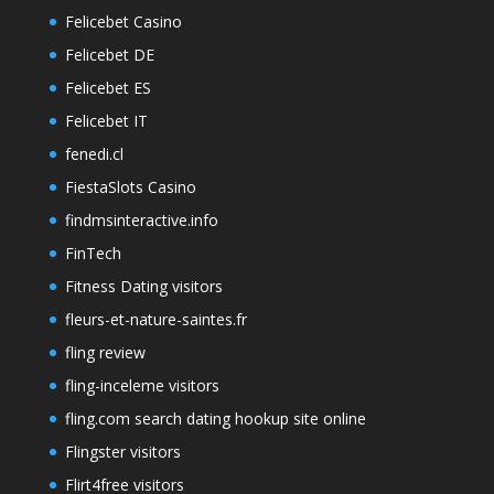
Felicebet Casino
Felicebet DE
Felicebet ES
Felicebet IT
fenedi.cl
FiestaSlots Casino
findmsinteractive.info
FinTech
Fitness Dating visitors
fleurs-et-nature-saintes.fr
fling review
fling-inceleme visitors
fling.com search dating hookup site online
Flingster visitors
Flirt4free visitors