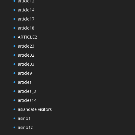
article12
article14
article17
article18
ARTICLE2
article23
article32
article33
article9
articles
articles_3
articles14
asiandate visitors
asino1
asino1c