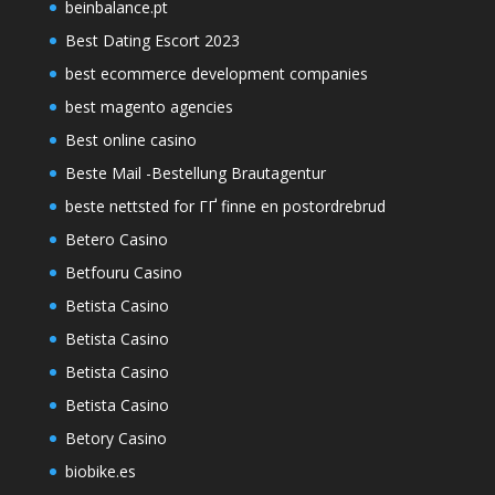
beinbalance.pt
Best Dating Escort 2023
best ecommerce development companies
best magento agencies
Best online casino
Beste Mail -Bestellung Brautagentur
beste nettsted for ГҐ finne en postordrebrud
Betero Casino
Betfouru Casino
Betista Casino
Betista Casino
Betista Casino
Betista Casino
Betory Casino
biobike.es