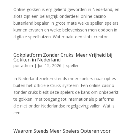
Online gokken is erg geliefd geworden in Nederland, en
slots zijn een belangrijk onderdeel. online casino
buitenland bepalen in grote mate welke spellen spelers
kunnen ervaren en welke belevenissen men opdoen in
digitale speelhuizen. Wat maakt een slots creator...
Gokplatform Zonder Cruks: Meer Vrijheid bij
Gokken in Nederland
por
admin
|
Jun 15, 2026
|
spellen
In Nederland zoeken steeds meer spelers naar opties
buiten het officiële Cruks-systeem. Een online casino
zonder cruks biedt deze spelers de kans om onbeperkt
te gokken, met toegang tot internationale platforms
die niet onder Nederlandse regelgeving vallen. Wat is
een...
Waarom Steeds Meer Spelers Opteren voor