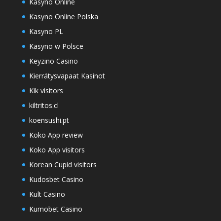
Kasyno Online
Kasyno Online Polska
Kasyno PL
Kasyno w Polsce
Keyzino Casino
Kierrätysvapaat Kasinot
Kik visitors
kiltritos.cl
koensushi.pt
Koko App review
Koko App visitors
Korean Cupid visitors
Kudosbet Casino
Kult Casino
Kumobet Casino