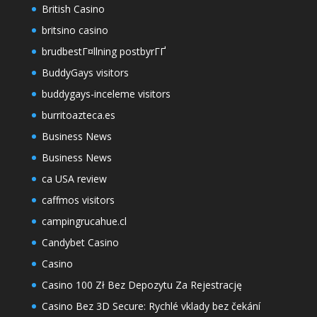
British Casino
britsino casino
brudbestГ¤llning postbyrГҐ
BuddyGays visitors
buddygays-inceleme visitors
burritoazteca.es
Business News
Business News
ca USA review
caffmos visitors
campingrucahue.cl
Candybet Casino
Casino
Casino 100 Zł Bez Depozytu Za Rejestrację
Casino Bez 3D Secure: Rychlé vklady bez čekání