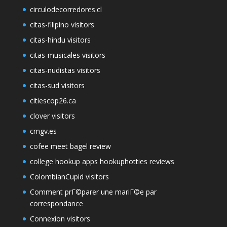
circulodecorredores.cl
citas-filipino visitors
citas-hindu visitors
citas-musicales visitors
citas-nudistas visitors
citas-sud visitors
citiescop26.ca
clover visitors
cmgv.es
cofee meet bagel review
college hookup apps hookuphotties reviews
ColombianCupid visitors
Comment prГ©parer une mariГ©e par
correspondance
Connexion visitors