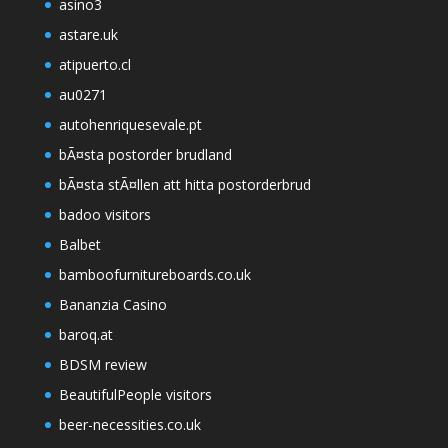
asino3
astare.uk
atipuerto.cl
au0271
autohenriquesevale.pt
bÃ¤sta postorder brudland
bÃ¤sta stÃ¤llen att hitta postorderbrud
badoo visitors
Balbet
bamboofurnitureboards.co.uk
Bananzia Casino
baroq.at
BDSM review
BeautifulPeople visitors
beer-necessities.co.uk