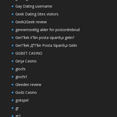
Gay Dating username
Geek Dating Sites visitors
Geek2Geek review
gennemsnitlig alder for postordrebrud
GerГ§ek iГ§in posta sipariЕџi gelin?
GerГ§ek Д°Г§in Posta SipariЕџi Gelin
GGBET CASINO
Ginja Casino
giochi
giochi1
Gleeden review
Godz Casino
gokspel
gr
gr1