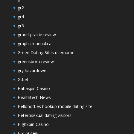
gr2
gr4
gr5
grand-prairie review
graphicmanual.ca
Green Dating Sites username
greensboro review
gry hazardowe
Gtbet
Hahaspin Casino
Healthtech News
Hellohotties hookup mobile dating site
Heterosexual dating visitors
HighSpin Casino
Hiki review