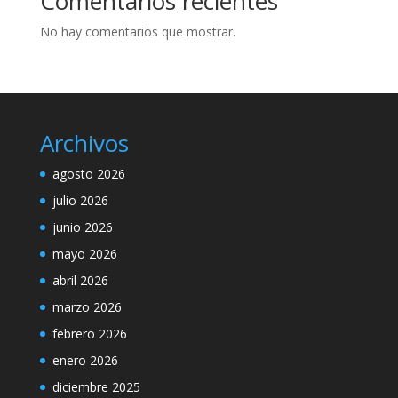
Comentarios recientes
No hay comentarios que mostrar.
Archivos
agosto 2026
julio 2026
junio 2026
mayo 2026
abril 2026
marzo 2026
febrero 2026
enero 2026
diciembre 2025