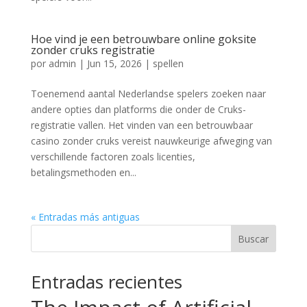
Hoe vind je een betrouwbare online goksite
zonder cruks registratie
por
admin
|
Jun 15, 2026
|
spellen
Toenemend aantal Nederlandse spelers zoeken naar
andere opties dan platforms die onder de Cruks-
registratie vallen. Het vinden van een betrouwbaar
casino zonder cruks vereist nauwkeurige afweging van
verschillende factoren zoals licenties,
betalingsmethoden en...
« Entradas más antiguas
Buscar
Entradas recientes