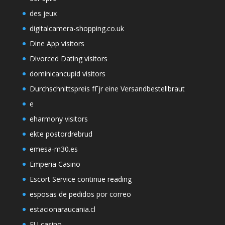
des jeux
digitalcamera-shopping.co.uk
Dine App visitors
Divorced Dating visitors
dominicancupid visitors
Durchschnittspreis fГјr eine Versandbestellbraut
e
eharmony visitors
ekte postordrebrud
emesa-m30.es
Emperia Casino
Escort Service continue reading
esposas de pedidos por correo
estacionaraucania.cl
EU casino