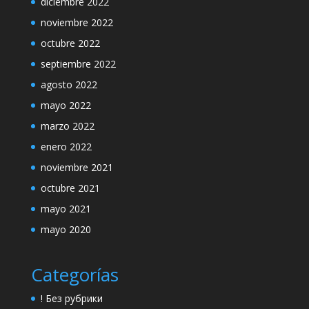
diciembre 2022
noviembre 2022
octubre 2022
septiembre 2022
agosto 2022
mayo 2022
marzo 2022
enero 2022
noviembre 2021
octubre 2021
mayo 2021
mayo 2020
Categorías
! Без рубрики