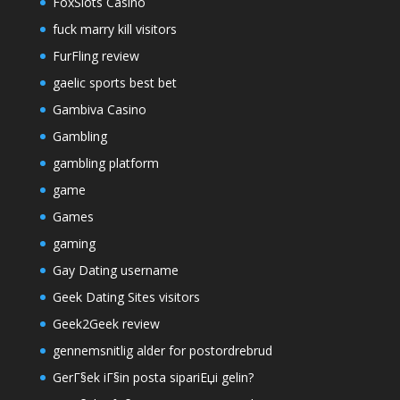
FoxSlots Casino
fuck marry kill visitors
FurFling review
gaelic sports best bet
Gambiva Casino
Gambling
gambling platform
game
Games
gaming
Gay Dating username
Geek Dating Sites visitors
Geek2Geek review
gennemsnitlig alder for postordrebrud
GerГ§ek iГ§in posta sipariЕџi gelin?