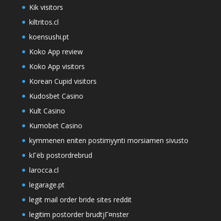
Kik visitors
kiltritos.cl
koensushi.pt
Koko App review
Koko App visitors
Korean Cupid visitors
Kudosbet Casino
Kult Casino
Kumobet Casino
kymmenen eniten postimyynti morsiamen sivusto
kГёb postordrebrud
larocca.cl
legarage.pt
legit mail order bride sites reddit
legitim postorder brudtjГ¤nster