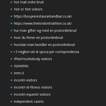
hot mail ordre brud
Hot or Not visitors
https://boujeerestaurantandbar.co.uk/
https://www.thelondontriathlon.co.uk/
hur man gifter sig med en postorderbrud
hvor du finner en postordrebrud
hvordan man bestiller en postordrebrud
i 5 migliori siti di sposa per corrispondenza
IfNotYouNobody visitors
IGAMING
imtri.cl
incontri visitors
incontri-di-fitness visitors
incontri-equestri visitors
independent casino