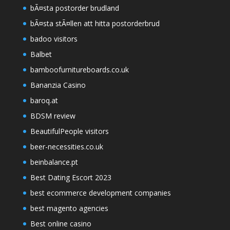
bÃ¤sta postorder brudland
bÃ¤sta stÃ¤llen att hitta postorderbrud
badoo visitors
Balbet
bamboofurnitureboards.co.uk
Bananzia Casino
baroq.at
BDSM review
BeautifulPeople visitors
beer-necessities.co.uk
beinbalance.pt
Best Dating Escort 2023
best ecommerce development companies
best magento agencies
Best online casino