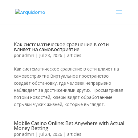
Как систематическое сравнение в сети
влияет на самовосприятие
por
admin
|
Jul 28, 2026
|
articles
Как систематическое сравнение в сети влияет на
самовосприятие Виртуальное пространство
создаёт обстановку, где человек непрерывно
наблюдает за достижениями других. Просматривая
потоки новостей, юзеры видят обработанные
отрывки чужих жизней, которые выглядят...
Mobile Casino Online: Bet Anywhere with Actual
Money Betting
por
admin
|
Jul 24, 2026
|
articles