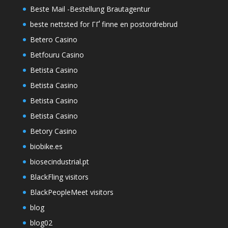
Beste Mail -Bestellung Brautagentur
beste nettsted for ГҐ finne en postordrebrud
Betero Casino
Betfouru Casino
Betista Casino
Betista Casino
Betista Casino
Betista Casino
Betory Casino
biobike.es
biosecindustrial.pt
BlackFling visitors
BlackPeopleMeet visitors
blog
blog02