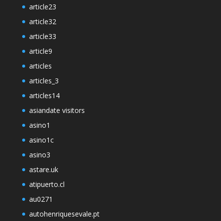
article23
article32
article33
article9
articles
articles_3
articles14
asiandate visitors
asino1
asino1c
asino3
astare.uk
atipuerto.cl
au0271
autohenriquesevale.pt