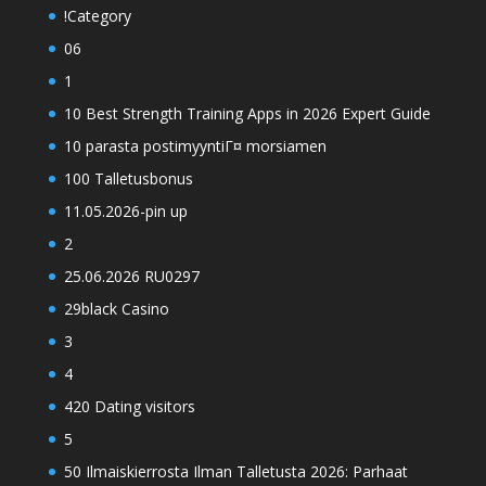
!Category
06
1
10 Best Strength Training Apps in 2026 Expert Guide
10 parasta postimyyntiГ¤ morsiamen
100 Talletusbonus
11.05.2026-pin up
2
25.06.2026 RU0297
29black Casino
3
4
420 Dating visitors
5
50 Ilmaiskierrosta Ilman Talletusta 2026: Parhaat