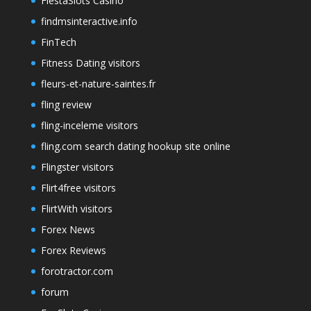
FiestaSlots Casino
findmsinteractive.info
FinTech
Fitness Dating visitors
fleurs-et-nature-saintes.fr
fling review
fling-inceleme visitors
fling.com search dating hookup site online
Flingster visitors
Flirt4free visitors
FlirtWith visitors
Forex News
Forex Reviews
forotractor.com
forum