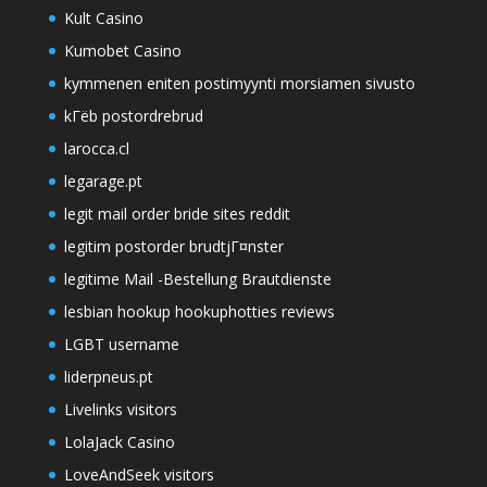
Kult Casino
Kumobet Casino
kymmenen eniten postimyynti morsiamen sivusto
kГёb postordrebrud
larocca.cl
legarage.pt
legit mail order bride sites reddit
legitim postorder brudtjГ¤nster
legitime Mail -Bestellung Brautdienste
lesbian hookup hookuphotties reviews
LGBT username
liderpneus.pt
Livelinks visitors
LolaJack Casino
LoveAndSeek visitors