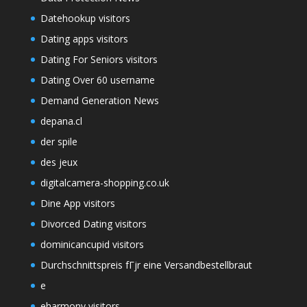
Datehookup visitors
Dating apps visitors
Dating For Seniors visitors
Dating Over 60 username
Demand Generation News
depana.cl
der spile
des jeux
digitalcamera-shopping.co.uk
Dine App visitors
Divorced Dating visitors
dominicancupid visitors
Durchschnittspreis fГјr eine Versandbestellbraut
e
eharmony visitors