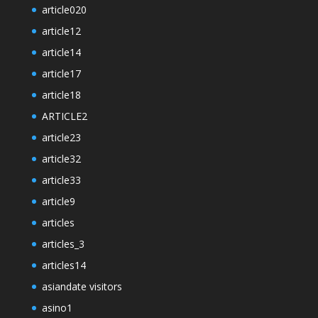
article020
article12
article14
article17
article18
ARTICLE2
article23
article32
article33
article9
articles
articles_3
articles14
asiandate visitors
asino1