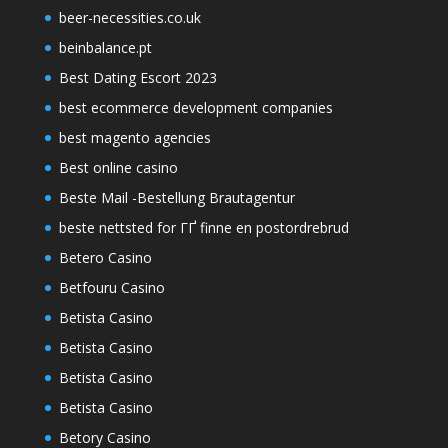
beer-necessities.co.uk
beinbalance.pt
Best Dating Escort 2023
best ecommerce development companies
best magento agencies
Best online casino
Beste Mail -Bestellung Brautagentur
beste nettsted for ГҐ finne en postordrebrud
Betero Casino
Betfouru Casino
Betista Casino
Betista Casino
Betista Casino
Betista Casino
Betory Casino