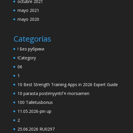
octubre 2021
mayo 2021
mayo 2020
Categorías
! Без рубрики
!Category
06
1
10 Best Strength Training Apps in 2026 Expert Guide
10 parasta postimyyntiГ¤ morsiamen
100 Talletusbonus
11.05.2026-pin up
2
25.06.2026 RU0297