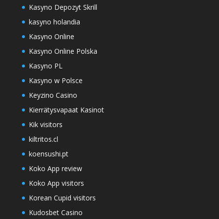
Kasyno Depozyt Skrill
kasyno holandia
Kasyno Online
Kasyno Online Polska
Kasyno PL
Kasyno w Polsce
Keyzino Casino
Kierrätysvapaat Kasinot
Kik visitors
kiltritos.cl
koensushi.pt
Koko App review
Koko App visitors
Korean Cupid visitors
Kudosbet Casino