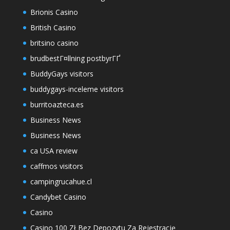
Brionis Casino
British Casino
britsino casino
brudbestГ¤llning postbyrГҐ
BuddyGays visitors
buddygays-inceleme visitors
burritoazteca.es
Business News
Business News
ca USA review
caffmos visitors
campingrucahue.cl
Candybet Casino
Casino
Casino 100 Zł Bez Depozytu Za Rejestrację