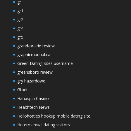
gr
gr1
gr2
gr4
gr5
grand-prairie review
graphicmanual.ca
Green Dating Sites username
greensboro review
gry hazardowe
Gtbet
Hahaspin Casino
Healthtech News
Hellohotties hookup mobile dating site
Heterosexual dating visitors