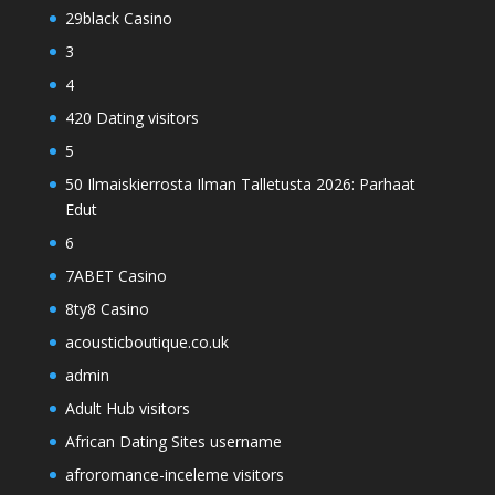
29black Casino
3
4
420 Dating visitors
5
50 Ilmaiskierrosta Ilman Talletusta 2026: Parhaat
Edut
6
7ABET Casino
8ty8 Casino
acousticboutique.co.uk
admin
Adult Hub visitors
African Dating Sites username
afroromance-inceleme visitors