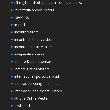
i 5 migliori siti di sposa per corrispondenza
IfNotYouNobody visitors
IGAMING
imtri.cl
incontri visitors
incontri-di-fitness visitors
incontri-equestri visitors
independent casino
Inmate Dating username
Inmate Dating visitors
internationell postorderbrud
Interracial Dating username
InterracialPeopleMeet visitors
iPhone Online-Wetten
jawliner.cl