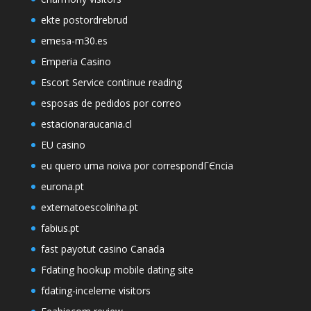
ekte postordrebrud
emesa-m30.es
Emperia Casino
Escort Service continue reading
esposas de pedidos por correo
estacionaraucania.cl
EU casino
eu quero uma noiva por correspondГЄncia
eurona.pt
externatoescolinha.pt
fabius.pt
fast payotut casino Canada
Fdating hookup mobile dating site
fdating-inceleme visitors