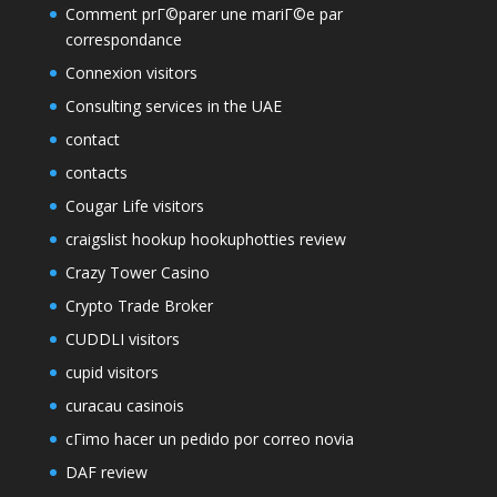
Comment prГ©parer une mariГ©e par
correspondance
Connexion visitors
Consulting services in the UAE
contact
contacts
Cougar Life visitors
craigslist hookup hookuphotties review
Crazy Tower Сasino
Crypto Trade Broker
CUDDLI visitors
cupid visitors
curacau casinois
cГіmo hacer un pedido por correo novia
DAF review