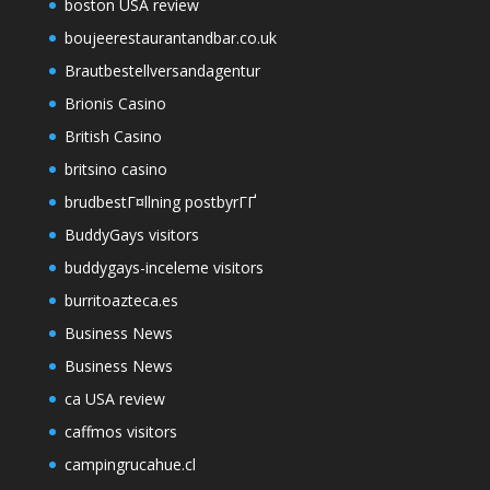
boston USA review
boujeerestaurantandbar.co.uk
Brautbestellversandagentur
Brionis Casino
British Casino
britsino casino
brudbestГ¤llning postbyrГҐ
BuddyGays visitors
buddygays-inceleme visitors
burritoazteca.es
Business News
Business News
ca USA review
caffmos visitors
campingrucahue.cl