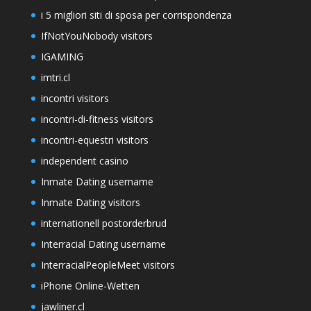
i 5 migliori siti di sposa per corrispondenza
IfNotYouNobody visitors
IGAMING
imtri.cl
incontri visitors
incontri-di-fitness visitors
incontri-equestri visitors
independent casino
Inmate Dating username
Inmate Dating visitors
internationell postorderbrud
Interracial Dating username
InterracialPeopleMeet visitors
iPhone Online-Wetten
jawliner.cl