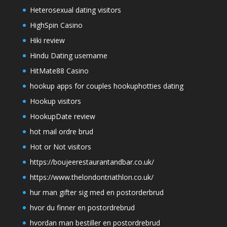
Heterosexual dating visitors
HighSpin Casino
Hiki review
Hindu Dating username
HitMate88 Casino
hookup apps for couples hookuphotties dating
Hookup visitors
HookupDate review
hot mail ordre brud
Hot or Not visitors
https://boujeerestaurantandbar.co.uk/
https://www.thelondontriathlon.co.uk/
hur man gifter sig med en postorderbrud
hvor du finner en postordrebrud
hvordan man bestiller en postordrebrud