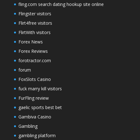
fling.com search dating hookup site online
Flingster visitors
Flirt4free visitors
FlirtWith visitors
Forex News
Forex Reviews
forotractor.com
forum
FoxSlots Casino
fuck marry kill visitors
FurFling review
gaelic sports best bet
Gambiva Casino
Gambling
gambling platform