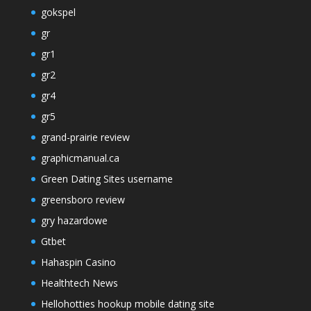
gokspel
gr
gr1
gr2
gr4
gr5
grand-prairie review
graphicmanual.ca
Green Dating Sites username
greensboro review
gry hazardowe
Gtbet
Hahaspin Casino
Healthtech News
Hellohotties hookup mobile dating site