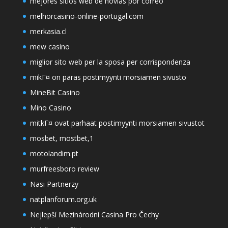
mejores sitios web de novias por correo
melhorcasino-online-portugal.com
merkasia.cl
mew casino
miglior sito web per la sposa per corrispondenza
mikГ¤ on paras postimyynti morsiamen sivusto
MineBit Casino
Mino Casino
mitkГ¤ ovat parhaat postimyynti morsiamen sivustot
mosbet, mostbet,1
motolandim.pt
murfreesboro review
Nasi Partnerzy
natplanforum.org.uk
Nejlepší Mezinárodní Casina Pro Čechy