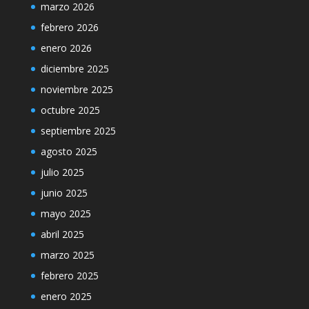
marzo 2026
febrero 2026
enero 2026
diciembre 2025
noviembre 2025
octubre 2025
septiembre 2025
agosto 2025
julio 2025
junio 2025
mayo 2025
abril 2025
marzo 2025
febrero 2025
enero 2025