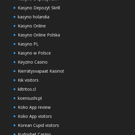
Kasyno Depozyt Skrill
kasyno holandia
Kasyno Online
Kasyno Online Polska
Kasyno PL
Kasyno w Polsce
Keyzino Casino
Kierrätysvapaat Kasinot
Kik visitors
kiltritos.cl
koensushi.pt
Koko App review
Koko App visitors
Korean Cupid visitors
Kudosbet Casino