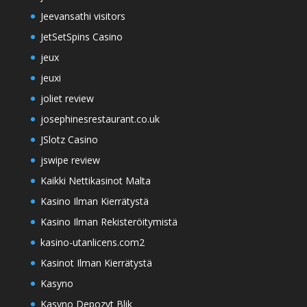
Jeevansathi visitors
JetSetSpins Casino
jeux
jeuxi
joliet review
josephinesrestaurant.co.uk
JSlotz Casino
jswipe review
Kaikki Nettikasinot Malta
Kasino Ilman Kierrätystä
Kasino Ilman Rekisteröitymistä
kasino-utanlicens.com2
Kasinot Ilman Kierrätystä
Kasyno
Kasyno Depozyt Blik