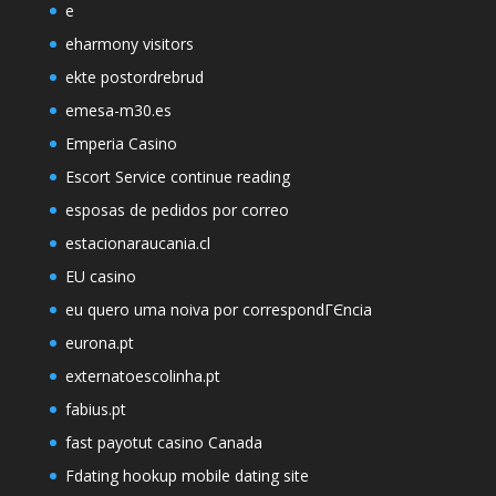
e
eharmony visitors
ekte postordrebrud
emesa-m30.es
Emperia Casino
Escort Service continue reading
esposas de pedidos por correo
estacionaraucania.cl
EU casino
eu quero uma noiva por correspondГЄncia
eurona.pt
externatoescolinha.pt
fabius.pt
fast payotut casino Canada
Fdating hookup mobile dating site