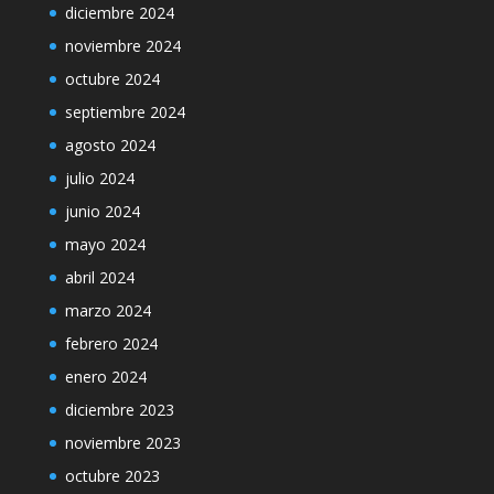
diciembre 2024
noviembre 2024
octubre 2024
septiembre 2024
agosto 2024
julio 2024
junio 2024
mayo 2024
abril 2024
marzo 2024
febrero 2024
enero 2024
diciembre 2023
noviembre 2023
octubre 2023