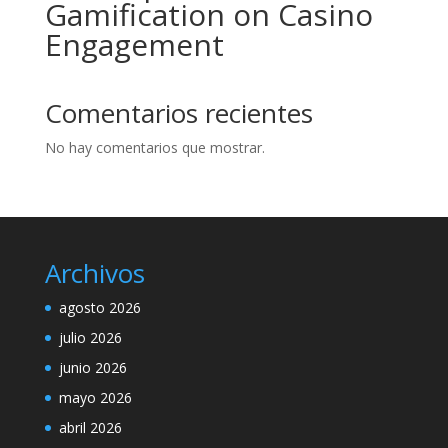
Gamification on Casino
Engagement
Comentarios recientes
No hay comentarios que mostrar.
Archivos
agosto 2026
julio 2026
junio 2026
mayo 2026
abril 2026