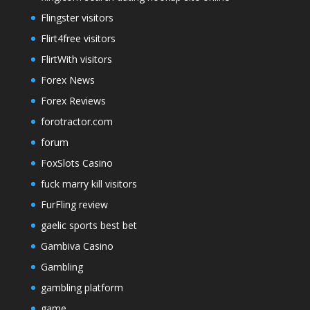
Flingster visitors
Flirt4free visitors
FlirtWith visitors
Forex News
Forex Reviews
forotractor.com
forum
FoxSlots Casino
fuck marry kill visitors
FurFling review
gaelic sports best bet
Gambiva Casino
Gambling
gambling platform
game