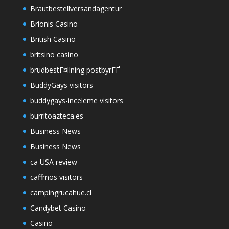
Brautbestellversandagentur
Brionis Casino
British Casino
britsino casino
brudbestГ¤llning postbyrГҐ
BuddyGays visitors
buddygays-inceleme visitors
burritoazteca.es
Business News
Business News
ca USA review
caffmos visitors
campingrucahue.cl
Candybet Casino
Casino