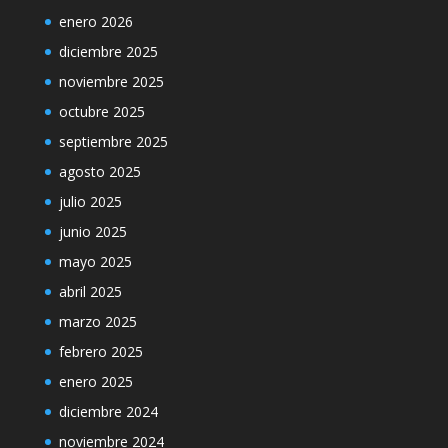
enero 2026
diciembre 2025
noviembre 2025
octubre 2025
septiembre 2025
agosto 2025
julio 2025
junio 2025
mayo 2025
abril 2025
marzo 2025
febrero 2025
enero 2025
diciembre 2024
noviembre 2024