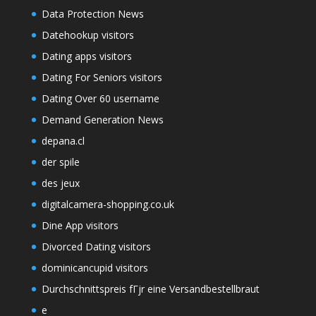
Data Protection News
Datehookup visitors
Dating apps visitors
Dating For Seniors visitors
Dating Over 60 username
Demand Generation News
depana.cl
der spile
des jeux
digitalcamera-shopping.co.uk
Dine App visitors
Divorced Dating visitors
dominicancupid visitors
Durchschnittspreis fГјr eine Versandbestellbraut
e