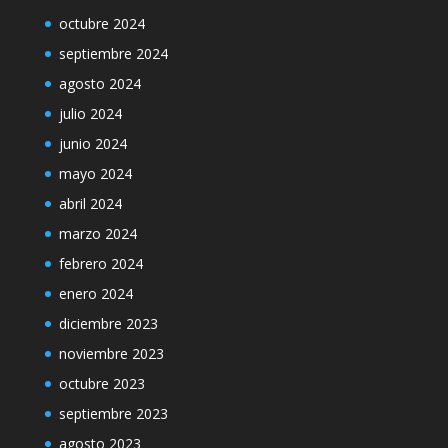
octubre 2024
septiembre 2024
agosto 2024
julio 2024
junio 2024
mayo 2024
abril 2024
marzo 2024
febrero 2024
enero 2024
diciembre 2023
noviembre 2023
octubre 2023
septiembre 2023
agosto 2023