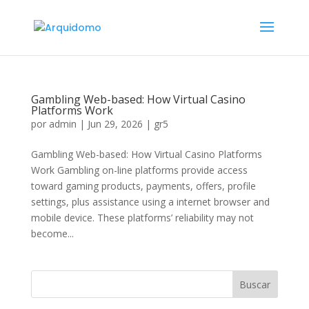
Gambling Web-based: How Virtual Casino
Platforms Work
por
admin
|
Jun 29, 2026
|
gr5
Gambling Web-based: How Virtual Casino Platforms
Work Gambling on-line platforms provide access
toward gaming products, payments, offers, profile
settings, plus assistance using a internet browser and
mobile device. These platforms’ reliability may not
become...
Buscar