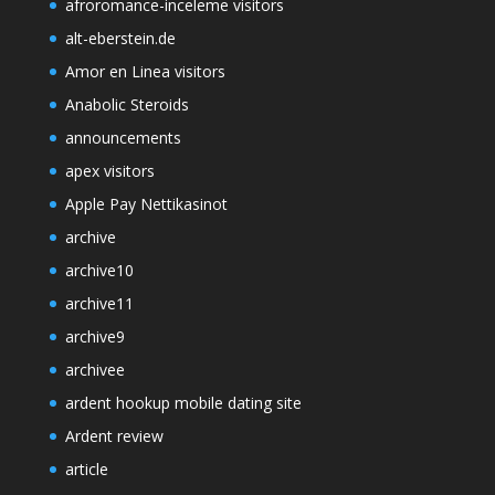
afroromance-inceleme visitors
alt-eberstein.de
Amor en Linea visitors
Anabolic Steroids
announcements
apex visitors
Apple Pay Nettikasinot
archive
archive10
archive11
archive9
archivee
ardent hookup mobile dating site
Ardent review
article