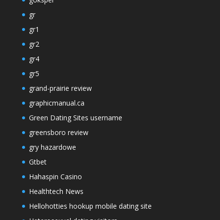
gr
gr1
gr2
gr4
gr5
grand-prairie review
graphicmanual.ca
Green Dating Sites username
greensboro review
gry hazardowe
Gtbet
Hahaspin Casino
Healthtech News
Hellohotties hookup mobile dating site