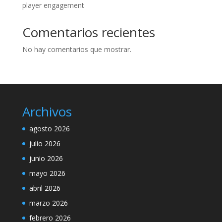
player engagement
Comentarios recientes
No hay comentarios que mostrar.
Archivos
agosto 2026
julio 2026
junio 2026
mayo 2026
abril 2026
marzo 2026
febrero 2026