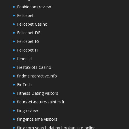
Feabiecom review
Felicebet
Felicebet Casino
Felicebet DE
Felicebet ES
Felicebet IT
fenedi.cl
FiestaSlots Casino
findmsinteractive.info
FinTech
Fitness Dating visitors
fleurs-et-nature-saintes.fr
fling review
fling-inceleme visitors
fling.com search dating hookup site online