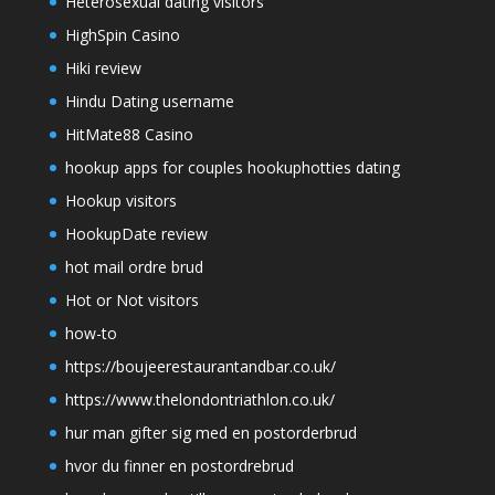
Heterosexual dating visitors
HighSpin Casino
Hiki review
Hindu Dating username
HitMate88 Casino
hookup apps for couples hookuphotties dating
Hookup visitors
HookupDate review
hot mail ordre brud
Hot or Not visitors
how-to
https://boujeerestaurantandbar.co.uk/
https://www.thelondontriathlon.co.uk/
hur man gifter sig med en postorderbrud
hvor du finner en postordrebrud