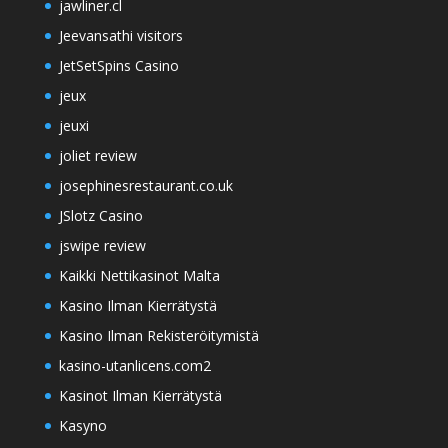
jawliner.cl
Jeevansathi visitors
JetSetSpins Casino
jeux
jeuxi
joliet review
josephinesrestaurant.co.uk
JSlotz Casino
jswipe review
Kaikki Nettikasinot Malta
Kasino Ilman Kierrätystä
Kasino Ilman Rekisteröitymistä
kasino-utanlicens.com2
Kasinot Ilman Kierrätystä
Kasyno