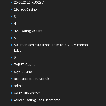
25.06.2026 RU0297
29black Casino
3
4
420 Dating visitors
5
50 Ilmaiskierrosta Ilman Talletusta 2026: Parhaat
Edut
6
7ABET Casino
8ty8 Casino
acousticboutique.co.uk
admin
Adult Hub visitors
African Dating Sites username