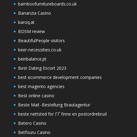
bamboofurnitureboards.co.uk
Bananzia Casino
baroq.at
BDSM review
BeautifulPeople visitors
beer-necessities.co.uk
beinbalance.pt
Best Dating Escort 2023
best ecommerce development companies
best magento agencies
Best online casino
Beste Mail -Bestellung Brautagentur
beste nettsted for ГҐ finne en postordrebrud
Betero Casino
Betfouru Casino