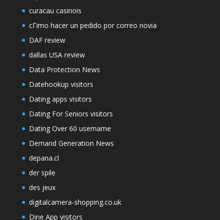
curacau casinois
cГіmo hacer un pedido por correo novia
DAF review
dallas USA review
Data Protection News
Datehookup visitors
Dating apps visitors
Dating For Seniors visitors
Dating Over 60 username
Demand Generation News
depana.cl
der spile
des jeux
digitalcamera-shopping.co.uk
Dine App visitors