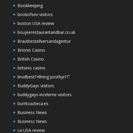
Bookkeeping
bookofsex visitors
boston USA review
boujeerestaurantandbar.co.uk
Brautbestellversandagentur
Brionis Casino
British Casino
britsino casino
brudbestГ¤llning postbyrГҐ
BuddyGays visitors
buddygays-inceleme visitors
burritoazteca.es
Business News
Business News
ca USA review