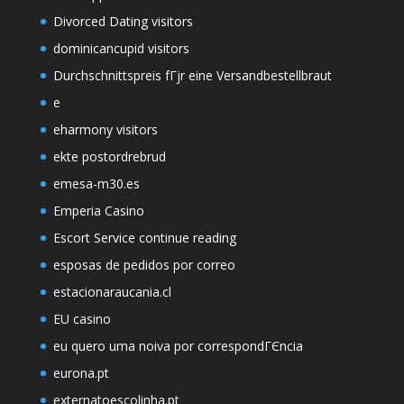
Divorced Dating visitors
dominicancupid visitors
Durchschnittspreis fГјr eine Versandbestellbraut
e
eharmony visitors
ekte postordrebrud
emesa-m30.es
Emperia Casino
Escort Service continue reading
esposas de pedidos por correo
estacionaraucania.cl
EU casino
eu quero uma noiva por correspondГЄncia
eurona.pt
externatoescolinha.pt