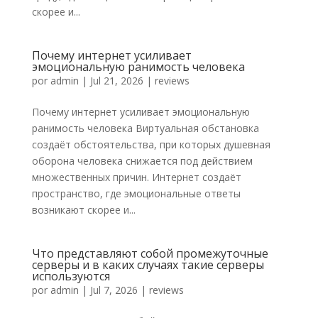
скорее и...
Почему интернет усиливает
эмоциональную ранимость человека
por
admin
|
Jul 21, 2026
|
reviews
Почему интернет усиливает эмоциональную
ранимость человека Виртуальная обстановка
создаёт обстоятельства, при которых душевная
оборона человека снижается под действием
множественных причин. Интернет создаёт
пространство, где эмоциональные ответы
возникают скорее и...
Что представляют собой промежуточные
серверы и в каких случаях такие серверы
используются
por
admin
|
Jul 7, 2026
|
reviews