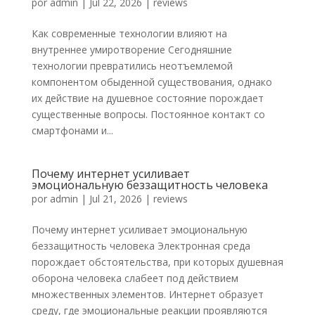
por
admin
|
Jul 22, 2026
|
reviews
Как современные технологии влияют на
внутреннее умиротворение Сегодняшние
технологии превратились неотъемлемой
компонентом обыденной существования, однако
их действие на душевное состояние порождает
существенные вопросы. Постоянное контакт со
смартфонами и...
Почему интернет усиливает
эмоциональную беззащитность человека
por
admin
|
Jul 21, 2026
|
reviews
Почему интернет усиливает эмоциональную
беззащитность человека Электронная среда
порождает обстоятельства, при которых душевная
оборона человека слабеет под действием
множественных элементов. Интернет образует
среду, где эмоциональные реакции проявляются