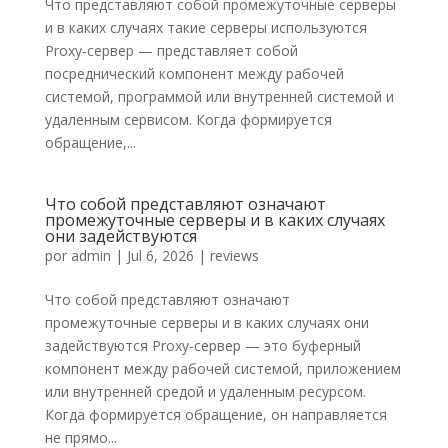
Что представляют собой промежуточные серверы
и в каких случаях такие серверы используются
Proxy-сервер — представляет собой
посреднический компонент между рабочей
системой, программой или внутренней системой и
удаленным сервисом. Когда формируется
обращение,...
Что собой представляют означают
промежуточные серверы и в каких случаях
они задействуются
por
admin
|
Jul 6, 2026
|
reviews
Что собой представляют означают
промежуточные серверы и в каких случаях они
задействуются Proxy-сервер — это буферный
компонент между рабочей системой, приложением
или внутренней средой и удаленным ресурсом.
Когда формируется обращение, он направляется
не прямо...