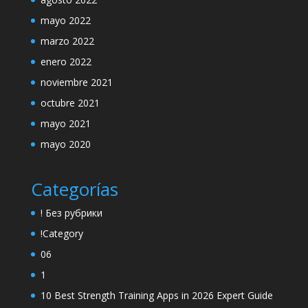
mayo 2022
marzo 2022
enero 2022
noviembre 2021
octubre 2021
mayo 2021
mayo 2020
Categorías
! Без рубрики
!Category
06
1
10 Best Strength Training Apps in 2026 Expert Guide