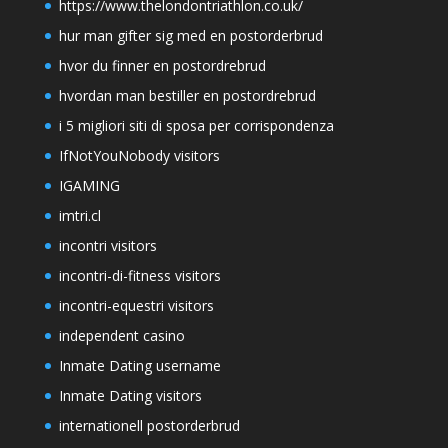
https://www.thelondontriathlon.co.uk/
hur man gifter sig med en postorderbrud
hvor du finner en postordrebrud
hvordan man bestiller en postordrebrud
i 5 migliori siti di sposa per corrispondenza
IfNotYouNobody visitors
IGAMING
imtri.cl
incontri visitors
incontri-di-fitness visitors
incontri-equestri visitors
independent casino
Inmate Dating username
Inmate Dating visitors
internationell postorderbrud