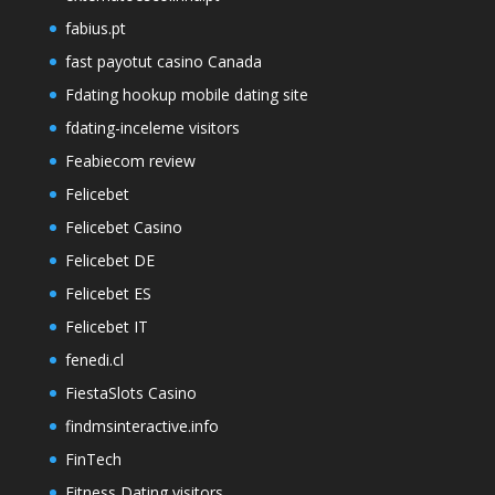
fabius.pt
fast payotut casino Canada
Fdating hookup mobile dating site
fdating-inceleme visitors
Feabiecom review
Felicebet
Felicebet Casino
Felicebet DE
Felicebet ES
Felicebet IT
fenedi.cl
FiestaSlots Casino
findmsinteractive.info
FinTech
Fitness Dating visitors