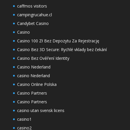
caffmos visitors
campingrucahue.cl
Candybet Casino
Casino
Casino 100 Zł Bez Depozytu Za Rejestrację
Casino Bez 3D Secure: Rychlé vklady bez čekání
Casino Bez Ověření Identity
Casino Nederland
casino Nederland
Casino Online Polska
Casino Partners
Casino Partners
casino utan svensk licens
casino1
casino2