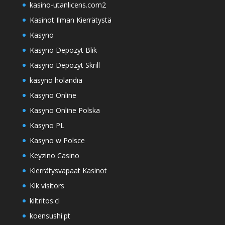
kasino-utanlicens.com2
Kasinot Ilman Kierrätystä
Kasyno
Kasyno Depozyt Blik
Kasyno Depozyt Skrill
kasyno holandia
Kasyno Online
Kasyno Online Polska
Kasyno PL
Kasyno w Polsce
Keyzino Casino
Kierrätysvapaat Kasinot
Kik visitors
kiltritos.cl
koensushi.pt