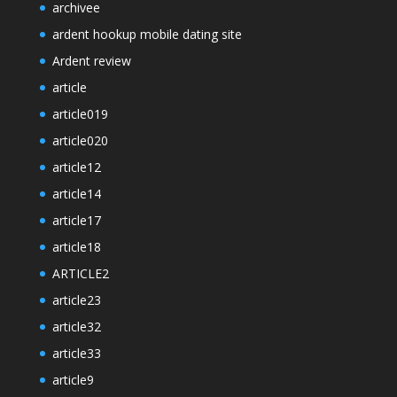
archivee
ardent hookup mobile dating site
Ardent review
article
article019
article020
article12
article14
article17
article18
ARTICLE2
article23
article32
article33
article9