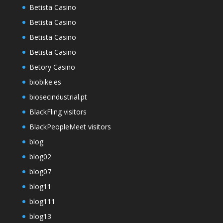
Betista Casino
Betista Casino
Betista Casino
Betista Casino
Betory Casino
biobike.es
biosecindustrial.pt
BlackFling visitors
BlackPeopleMeet visitors
blog
blog02
blog07
blog11
blog111
blog13