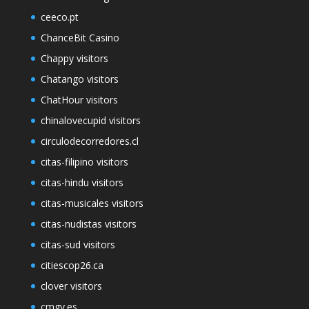
ceeco.pt
ChanceBit Casino
Chappy visitors
Chatango visitors
ChatHour visitors
chinalovecupid visitors
circulodecorredores.cl
citas-filipino visitors
citas-hindu visitors
citas-musicales visitors
citas-nudistas visitors
citas-sud visitors
citiescop26.ca
clover visitors
cmgv.es