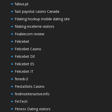
fabius.pt
fast payotut casino Canada
Fdating hookup mobile dating site
fdating-inceleme visitors
Feabiecom review
Felicebet
Felicebet Casino
Felicebet DE
Felicebet ES
Felicebet IT
fenedi.cl
FiestaSlots Casino
findmsinteractive.info
FinTech
Fitness Dating visitors