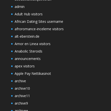
admin
Adult Hub visitors
African Dating Sites username
afroromance-inceleme visitors
alt-eberstein.de
Amor en Linea visitors
Anabolic Steroids
announcements
apex visitors
Apple Pay Nettikasinot
archive
archive10
archive11
archive9
archivee