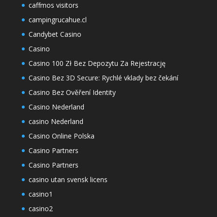
caffmos visitors
campingrucahue.cl
Candybet Casino
Casino
Casino 100 Zł Bez Depozytu Za Rejestrację
Casino Bez 3D Secure: Rychlé vklady bez čekání
Casino Bez Ověření Identity
Casino Nederland
casino Nederland
Casino Online Polska
Casino Partners
Casino Partners
casino utan svensk licens
casino1
casino2