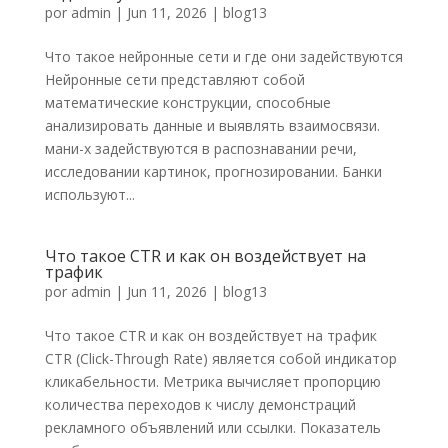
por
admin
|
Jun 11, 2026
|
blog13
Что такое нейронные сети и где они задействуются
Нейронные сети представляют собой
математические конструкции, способные
анализировать данные и выявлять взаимосвязи.
мани-х задействуются в распознавании речи,
исследовании картинок, прогнозировании. Банки
используют...
Что такое CTR и как он воздействует на
трафик
por
admin
|
Jun 11, 2026
|
blog13
Что такое CTR и как он воздействует на трафик
CTR (Click-Through Rate) является собой индикатор
кликабельности. Метрика вычисляет пропорцию
количества переходов к числу демонстраций
рекламного объявлений или ссылки. Показатель