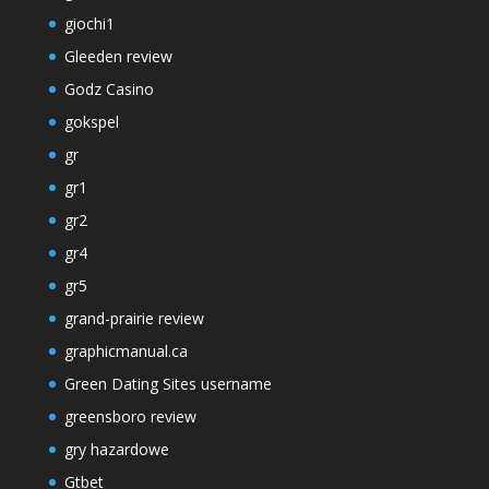
giochi1
Gleeden review
Godz Casino
gokspel
gr
gr1
gr2
gr4
gr5
grand-prairie review
graphicmanual.ca
Green Dating Sites username
greensboro review
gry hazardowe
Gtbet