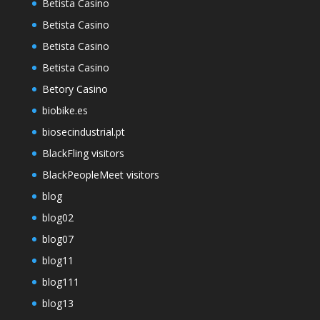
Betista Casino
Betista Casino
Betista Casino
Betista Casino
Betory Casino
biobike.es
biosecindustrial.pt
BlackFling visitors
BlackPeopleMeet visitors
blog
blog02
blog07
blog11
blog111
blog13