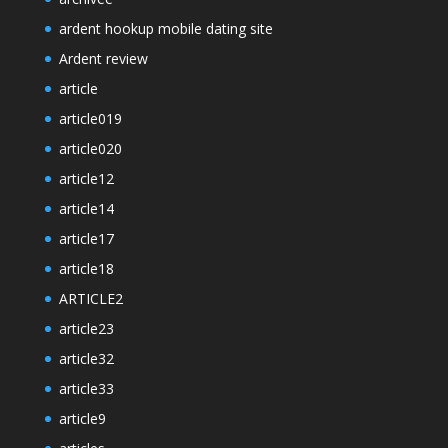
ardent hookup mobile dating site
Ardent review
article
article019
article020
article12
article14
article17
article18
ARTICLE2
article23
article32
article33
article9