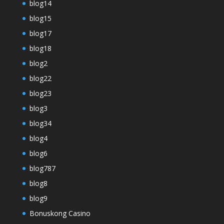
blog14
blog15
blog17
blog18
blog2
blog22
blog23
blog3
blog34
blog4
blog6
blog787
blog8
blog9
Bonuskong Casino