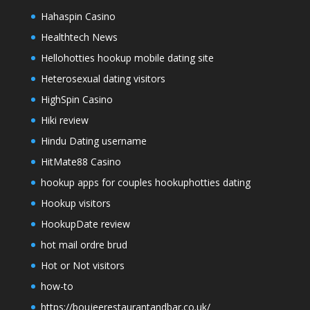
Hahaspin Casino
Healthtech News
Hellohotties hookup mobile dating site
Heterosexual dating visitors
HighSpin Casino
Hiki review
Hindu Dating username
HitMate88 Casino
hookup apps for couples hookuphotties dating
Hookup visitors
HookupDate review
hot mail ordre brud
Hot or Not visitors
how-to
https://boujeerestaurantandbar.co.uk/