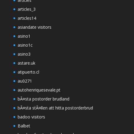
articles
articles_3
articles14
asiandate visitors
asino1
asino1c
asino3
astare.uk
atipuerto.cl
au0271
autohenriquesevale.pt
bÃ¤sta postorder brudland
bÃ¤sta stÃ¤llen att hitta postorderbrud
badoo visitors
Balbet