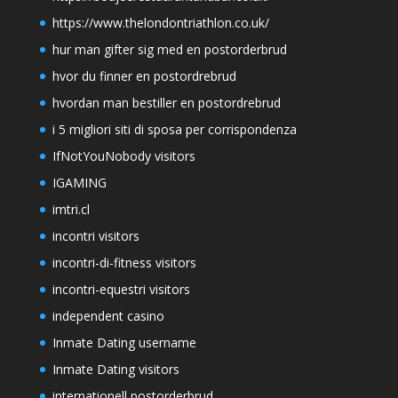
https://www.thelondontriathlon.co.uk/
hur man gifter sig med en postorderbrud
hvor du finner en postordrebrud
hvordan man bestiller en postordrebrud
i 5 migliori siti di sposa per corrispondenza
IfNotYouNobody visitors
IGAMING
imtri.cl
incontri visitors
incontri-di-fitness visitors
incontri-equestri visitors
independent casino
Inmate Dating username
Inmate Dating visitors
internationell postorderbrud