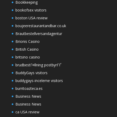
Bookkeeping
bookofsex visitors
boston USA review
boujeerestaurantandbar.co.uk
Brautbestellversandagentur
Brionis Casino
British Casino
britsino casino
brudbestГ¤llning postbyrГҐ
BuddyGays visitors
buddygays-inceleme visitors
burritoazteca.es
Business News
Business News
ca USA review