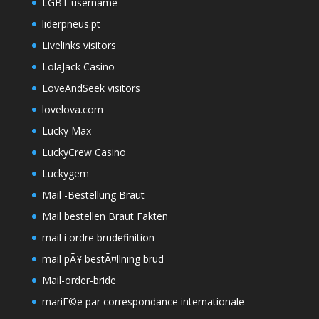
LGBT username
liderpneus.pt
Livelinks visitors
LolaJack Casino
LoveAndSeek visitors
lovelova.com
Lucky Max
LuckyCrew Casino
Luckygem
Mail -Bestellung Braut
Mail bestellen Braut Fakten
mail i ordre brudefinition
mail pÃ¥ bestÃ¤llning brud
Mail-order-bride
mariГ©e par correspondance internationale