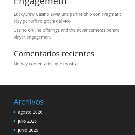
Engagement
LuckyCrew Casino avvia una partnership con Pragmatic
Play per offrire giochi dal vivo
Casino on-line offerings and the advancements behind
player engagement
Comentarios recientes
No hay comentarios que mostrar.
Archivos
agosto 2026
julio 2026
junio 2026