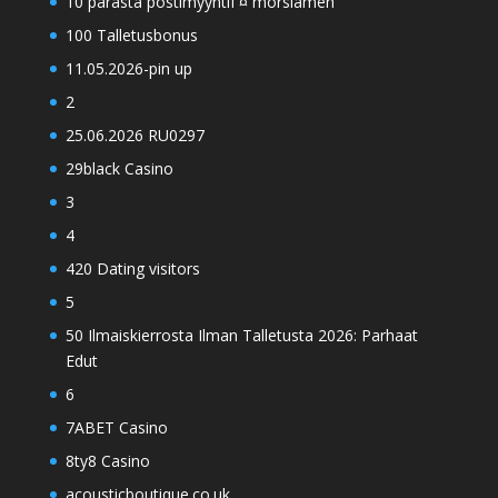
10 parasta postimyyntiГ¤ morsiamen
100 Talletusbonus
11.05.2026-pin up
2
25.06.2026 RU0297
29black Casino
3
4
420 Dating visitors
5
50 Ilmaiskierrosta Ilman Talletusta 2026: Parhaat
Edut
6
7ABET Casino
8ty8 Casino
acousticboutique.co.uk