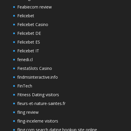
Feabiecom review
Felicebet
Felicebet Casino
Felicebet DE
Felicebet ES
Felicebet IT
fenedi.cl
FiestaSlots Casino
findmsinteractive.info
FinTech
Fitness Dating visitors
fleurs-et-nature-saintes.fr
fling review
fling-inceleme visitors
fling.com search dating hookup site online