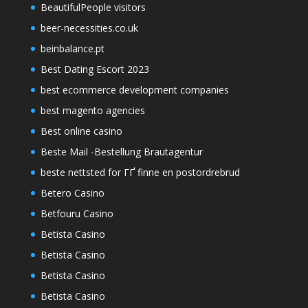
BeautifulPeople visitors
beer-necessities.co.uk
beinbalance.pt
Best Dating Escort 2023
best ecommerce development companies
best magento agencies
Best online casino
Beste Mail -Bestellung Brautagentur
beste nettsted for ГҐ finne en postordrebrud
Betero Casino
Betfouru Casino
Betista Casino
Betista Casino
Betista Casino
Betista Casino