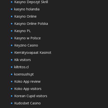
Kasyno Depozyt Skrill
kasyno holandia
Kasyno Online
Kasyno Online Polska
Kasyno PL
Kasyno w Polsce
Keyzino Casino
Kierrätysvapaat Kasinot
Kik visitors
kiltritos.cl
koensushi.pt
Koko App review
Koko App visitors
Korean Cupid visitors
Kudosbet Casino