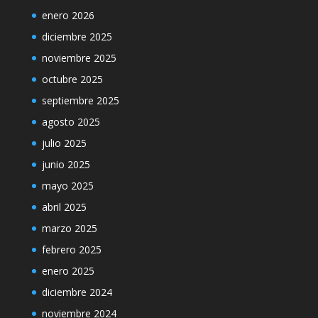
enero 2026
diciembre 2025
noviembre 2025
octubre 2025
septiembre 2025
agosto 2025
julio 2025
junio 2025
mayo 2025
abril 2025
marzo 2025
febrero 2025
enero 2025
diciembre 2024
noviembre 2024