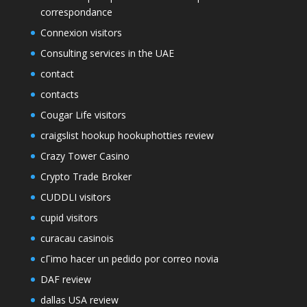
correspondance
Connexion visitors
Consulting services in the UAE
contact
contacts
Cougar Life visitors
craigslist hookup hookuphotties review
Crazy Tower Сasino
Crypto Trade Broker
CUDDLI visitors
cupid visitors
curacau casinois
cГіmo hacer un pedido por correo novia
DAF review
dallas USA review