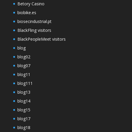
Betory Casino
biobike.es
biosecindustrial.pt
BlackFling visitors
BlackPeopleMeet visitors
blog
blog02
blog07
blog11
blog111
blog13
blog14
blog15
blog17
blog18