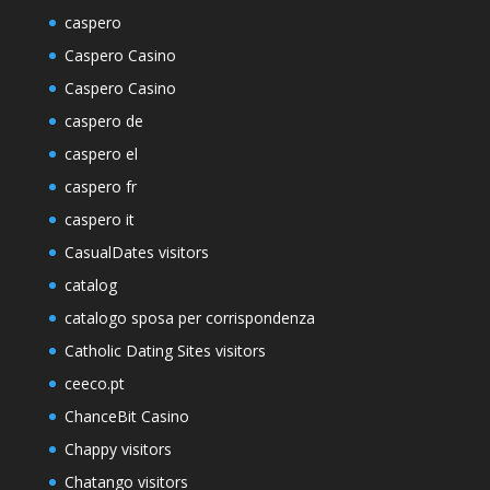
caspero
Caspero Casino
Caspero Casino
caspero de
caspero el
caspero fr
caspero it
CasualDates visitors
catalog
catalogo sposa per corrispondenza
Catholic Dating Sites visitors
ceeco.pt
ChanceBit Casino
Chappy visitors
Chatango visitors