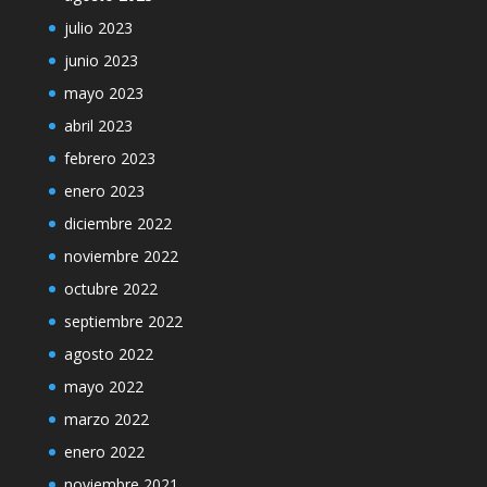
julio 2023
junio 2023
mayo 2023
abril 2023
febrero 2023
enero 2023
diciembre 2022
noviembre 2022
octubre 2022
septiembre 2022
agosto 2022
mayo 2022
marzo 2022
enero 2022
noviembre 2021