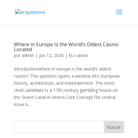
Where in Europe Is the World’s Oldest Casino
Located
por
admin
|
Jun 12, 2026
|
EU casino
Introductionwhere in europe is the world’s oldest
casino? This question opens a window into European
history, architecture, and entertainment. The most
cited candidate is a 17th-century gambling house on
the Grand Canal in Venice.Core ConceptThe central
issue is...
Buscar