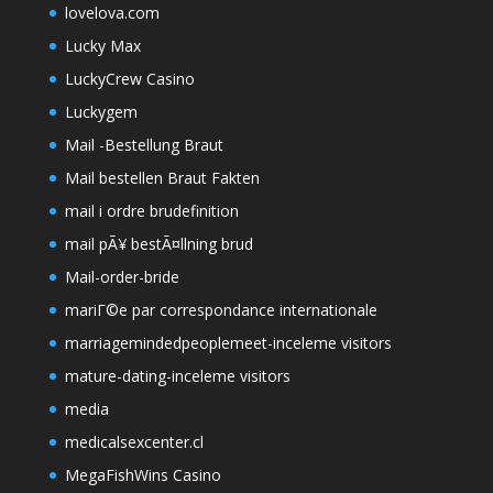
lovelova.com
Lucky Max
LuckyCrew Casino
Luckygem
Mail -Bestellung Braut
Mail bestellen Braut Fakten
mail i ordre brudefinition
mail pÃ¥ bestÃ¤llning brud
Mail-order-bride
mariГ©e par correspondance internationale
marriagemindedpeoplemeet-inceleme visitors
mature-dating-inceleme visitors
media
medicalsexcenter.cl
MegaFishWins Casino