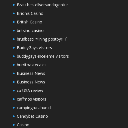
Brautbestellversandagentur
Brionis Casino
British Casino
britsino casino
brudbestГ¤llning postbyrГҐ
BuddyGays visitors
buddygays-inceleme visitors
burritoazteca.es
Business News
Business News
ca USA review
caffmos visitors
campingrucahue.cl
Candybet Casino
Casino