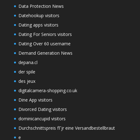
Data Protection News
Datehookup visitors
Dating apps visitors
Dating For Seniors visitors
Dating Over 60 username
Demand Generation News
depana.cl
der spile
des jeux
digitalcamera-shopping.co.uk
Dine App visitors
Divorced Dating visitors
dominicancupid visitors
Durchschnittspreis fГјr eine Versandbestellbraut
e