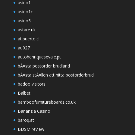
asino1
asino1c
asino3
astare.uk
atipuerto.cl
au0271
autohenriquesevale.pt
bÃ¤sta postorder brudland
bÃ¤sta stÃ¤llen att hitta postorderbrud
badoo visitors
Balbet
bamboofurnitureboards.co.uk
Bananzia Casino
baroq.at
BDSM review