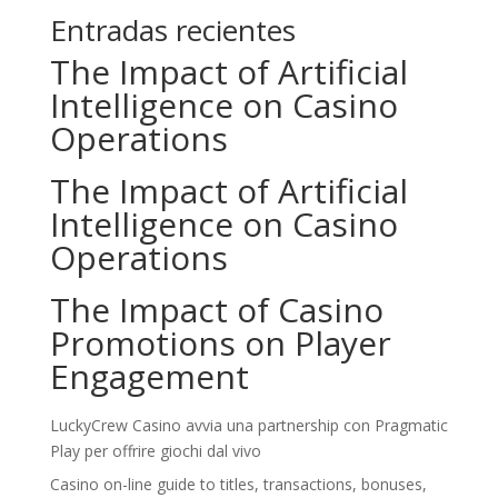
Entradas recientes
The Impact of Artificial
Intelligence on Casino
Operations
The Impact of Artificial
Intelligence on Casino
Operations
The Impact of Casino
Promotions on Player
Engagement
LuckyCrew Casino avvia una partnership con Pragmatic
Play per offrire giochi dal vivo
Casino on-line guide to titles, transactions, bonuses,