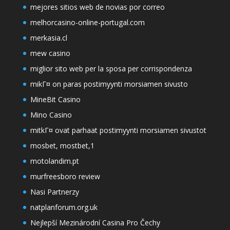
mejores sitios web de novias por correo
melhorcasino-online-portugal.com
merkasia.cl
mew casino
miglior sito web per la sposa per corrispondenza
mikГ¤ on paras postimyynti morsiamen sivusto
MineBit Casino
Mino Casino
mitkГ¤ ovat parhaat postimyynti morsiamen sivustot
mosbet, mostbet,1
motolandim.pt
murfreesboro review
Nasi Partnerzy
natplanforum.org.uk
Nejlepší Mezinárodní Casina Pro Čechy