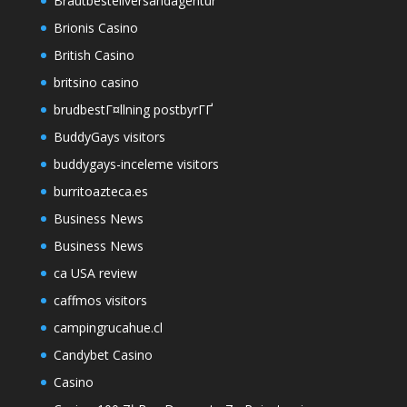
Brautbestellversandagentur
Brionis Casino
British Casino
britsino casino
brudbestГ¤llning postbyrГҐ
BuddyGays visitors
buddygays-inceleme visitors
burritoazteca.es
Business News
Business News
ca USA review
caffmos visitors
campingrucahue.cl
Candybet Casino
Casino