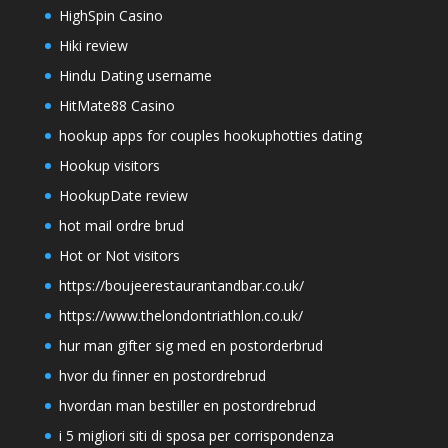
HighSpin Casino
Hiki review
Hindu Dating username
HitMate88 Casino
hookup apps for couples hookuphotties dating
Hookup visitors
HookupDate review
hot mail ordre brud
Hot or Not visitors
https://boujeerestaurantandbar.co.uk/
https://www.thelondontriathlon.co.uk/
hur man gifter sig med en postorderbrud
hvor du finner en postordrebrud
hvordan man bestiller en postordrebrud
i 5 migliori siti di sposa per corrispondenza