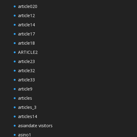
article020
article12
article14
article17
article18
ARTICLE2
article23
article32
article33
article9
articles
articles_3
articles14
asiandate visitors
asino1