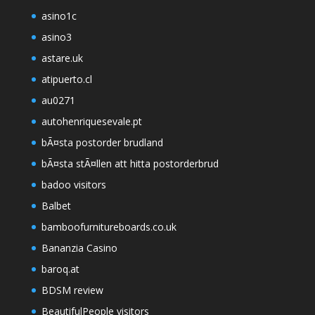
asino1c
asino3
astare.uk
atipuerto.cl
au0271
autohenriquesevale.pt
bÃ¤sta postorder brudland
bÃ¤sta stÃ¤llen att hitta postorderbrud
badoo visitors
Balbet
bamboofurnitureboards.co.uk
Bananzia Casino
baroq.at
BDSM review
BeautifulPeople visitors