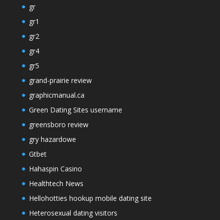
gr
gr1
gr2
gr4
gr5
grand-prairie review
graphicmanual.ca
Green Dating Sites username
greensboro review
gry hazardowe
Gtbet
Hahaspin Casino
Healthtech News
Hellohotties hookup mobile dating site
Heterosexual dating visitors