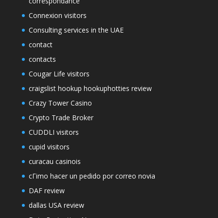
correspondance
Connexion visitors
Consulting services in the UAE
contact
contacts
Cougar Life visitors
craigslist hookup hookuphotties review
Crazy Tower Сasino
Crypto Trade Broker
CUDDLI visitors
cupid visitors
curacau casinois
cГіmo hacer un pedido por correo novia
DAF review
dallas USA review