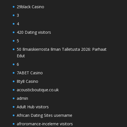
29black Casino
3
4
420 Dating visitors
5
50 Ilmaiskierrosta Ilman Talletusta 2026: Parhaat
Edut
6
7ABET Casino
8ty8 Casino
acousticboutique.co.uk
admin
Adult Hub visitors
African Dating Sites username
afroromance-inceleme visitors