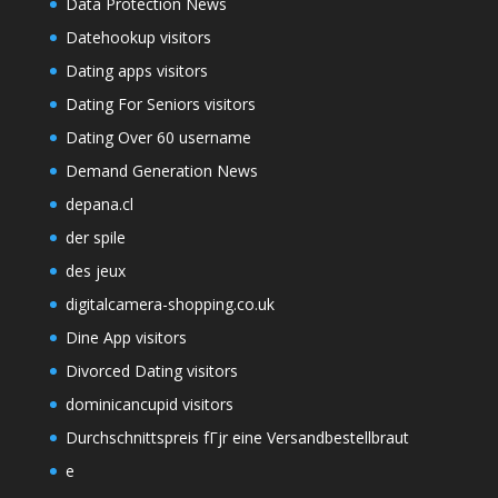
Data Protection News
Datehookup visitors
Dating apps visitors
Dating For Seniors visitors
Dating Over 60 username
Demand Generation News
depana.cl
der spile
des jeux
digitalcamera-shopping.co.uk
Dine App visitors
Divorced Dating visitors
dominicancupid visitors
Durchschnittspreis fГјr eine Versandbestellbraut
e