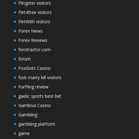
Flingster visitors
Flirt4free visitors
FlirtWith visitors
Forex News
Forex Reviews
forotractor.com
forum
FoxSlots Casino
fuck marry kill visitors
FurFling review
gaelic sports best bet
Gambiva Casino
Gambling
gambling platform
game