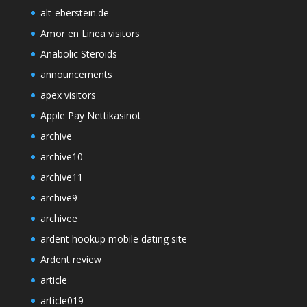
alt-eberstein.de
Amor en Linea visitors
Anabolic Steroids
announcements
apex visitors
Apple Pay Nettikasinot
archive
archive10
archive11
archive9
archivee
ardent hookup mobile dating site
Ardent review
article
article019