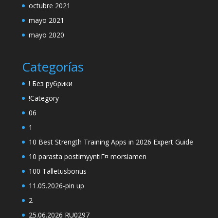
octubre 2021
mayo 2021
mayo 2020
Categorías
! Без рубрики
!Category
06
1
10 Best Strength Training Apps in 2026 Expert Guide
10 parasta postimyyntiГ¤ morsiamen
100 Talletusbonus
11.05.2026-pin up
2
25.06.2026 RU0297