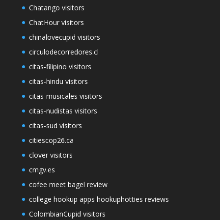
Chatango visitors
ChatHour visitors
chinalovecupid visitors
circulodecorredores.cl
citas-filipino visitors
citas-hindu visitors
citas-musicales visitors
citas-nudistas visitors
citas-sud visitors
citiescop26.ca
clover visitors
cmgv.es
cofee meet bagel review
college hookup apps hookuphotties reviews
ColombianCupid visitors