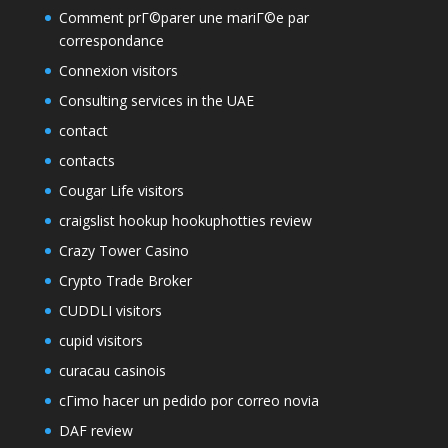
Comment prГ©parer une mariГ©e par
correspondance
Connexion visitors
Consulting services in the UAE
contact
contacts
Cougar Life visitors
craigslist hookup hookuphotties review
Crazy Tower Сasino
Crypto Trade Broker
CUDDLI visitors
cupid visitors
curacau casinois
cГіmo hacer un pedido por correo novia
DAF review