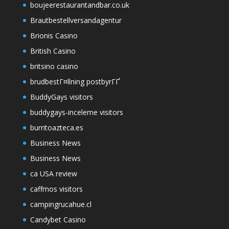
boujeerestaurantandbar.co.uk
Brautbestellversandagentur
Brionis Casino
British Casino
britsino casino
brudbestГ¤llning postbyrГҐ
BuddyGays visitors
buddygays-inceleme visitors
burritoazteca.es
Business News
Business News
ca USA review
caffmos visitors
campingrucahue.cl
Candybet Casino