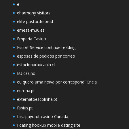
e
eharmony visitors
ekte postordrebrud
emesa-m30.es
Emperia Casino
Escort Service continue reading
esposas de pedidos por correo
estacionaraucania.cl
EU casino
eu quero uma noiva por correspondГЄncia
eurona.pt
externatoescolinha.pt
fabius.pt
fast payotut casino Canada
Fdating hookup mobile dating site