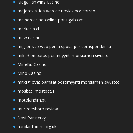
MegaFishWins Casino
mejores sitios web de novias por correo
melhorcasino-online-portugal.com
merkasia.cl
mew casino
miglior sito web per la sposa per corrispondenza
mikГ¤ on paras postimyynti morsiamen sivusto
MineBit Casino
Mino Casino
mitkГ¤ ovat parhaat postimyynti morsiamen sivustot
mosbet, mostbet,1
motolandim.pt
murfreesboro review
Nasi Partnerzy
natplanforum.org.uk