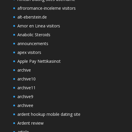
afroromance-inceleme visitors
alt-eberstein.de
Amor en Linea visitors
Anabolic Steroids
announcements
apex visitors
Apple Pay Nettikasinot
archive
archive10
archive11
archive9
archivee
ardent hookup mobile dating site
Ardent review
article