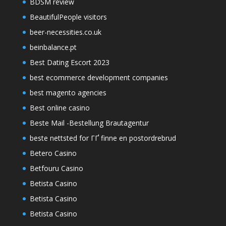
BDSM review
BeautifulPeople visitors
beer-necessities.co.uk
beinbalance.pt
Best Dating Escort 2023
best ecommerce development companies
best magento agencies
Best online casino
Beste Mail -Bestellung Brautagentur
beste nettsted for ГҐ finne en postordrebrud
Betero Casino
Betfouru Casino
Betista Casino
Betista Casino
Betista Casino