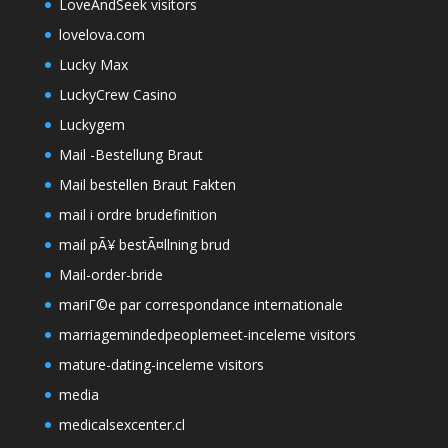
LoveAndSeek visitors
lovelova.com
Lucky Max
LuckyCrew Casino
Luckygem
Mail -Bestellung Braut
Mail bestellen Braut Fakten
mail i ordre brudefinition
mail pÃ¥ bestÃ¤llning brud
Mail-order-bride
mariГ©e par correspondance internationale
marriagemindedpeoplemeet-inceleme visitors
mature-dating-inceleme visitors
media
medicalsexcenter.cl