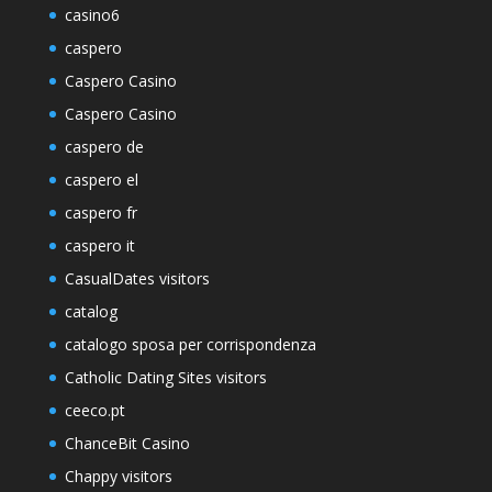
casino6
caspero
Caspero Casino
Caspero Casino
caspero de
caspero el
caspero fr
caspero it
CasualDates visitors
catalog
catalogo sposa per corrispondenza
Catholic Dating Sites visitors
ceeco.pt
ChanceBit Casino
Chappy visitors