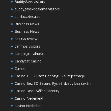
BuddyGays visitors
buddygays-inceleme visitors
burritoazteca.es
Business News
Business News
ca USA review
caffmos visitors
campingrucahue.cl
Candybet Casino
Casino
Casino 100 Zł Bez Depozytu Za Rejestrację
Casino Bez 3D Secure: Rychlé vklady bez čekání
Casino Bez Ověření Identity
Casino Nederland
casino Nederland