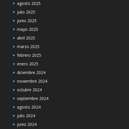
agosto 2025
julio 2025
junio 2025
mayo 2025
abril 2025
marzo 2025
febrero 2025
enero 2025
diciembre 2024
noviembre 2024
octubre 2024
septiembre 2024
agosto 2024
julio 2024
junio 2024