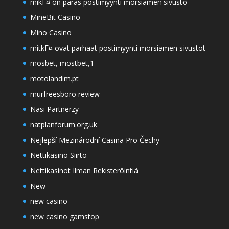
mikГ¤ on paras postimyynti morsiamen sivusto
MineBit Casino
Mino Casino
mitkГ¤ ovat parhaat postimyynti morsiamen sivustot
mosbet, mostbet,1
motolandim.pt
murfreesboro review
Nasi Partnerzy
natplanforum.org.uk
Nejlepší Mezinárodní Casina Pro Čechy
Nettikasino Siirto
Nettikasinot Ilman Rekisteröintiä
New
new casino
new casino gamstop