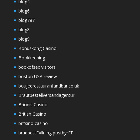
blog4
blog6
blog787
blog8
blog9
Bonuskong Casino
Bookkeeping
bookofsex visitors
boston USA review
boujeerestaurantandbar.co.uk
Brautbestellversandagentur
Brionis Casino
British Casino
britsino casino
brudbestГ¤llning postbyrГҐ