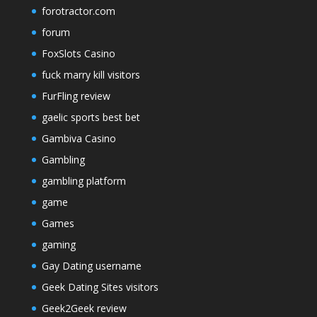
forotractor.com
forum
FoxSlots Casino
fuck marry kill visitors
FurFling review
gaelic sports best bet
Gambiva Casino
Gambling
gambling platform
game
Games
gaming
Gay Dating username
Geek Dating Sites visitors
Geek2Geek review