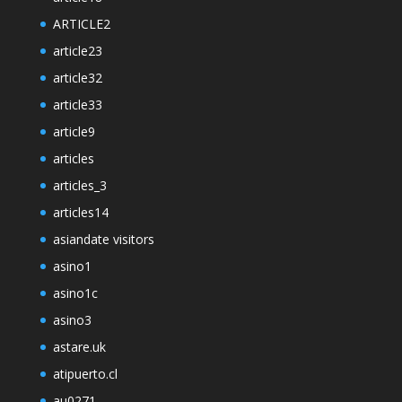
ARTICLE2
article23
article32
article33
article9
articles
articles_3
articles14
asiandate visitors
asino1
asino1c
asino3
astare.uk
atipuerto.cl
au0271