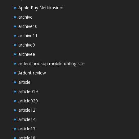
Apple Pay Nettikasinot
archive
archive10
archive11
archive9
archivee
ardent hookup mobile dating site
Ardent review
article
article019
article020
article12
article14
article17
article18