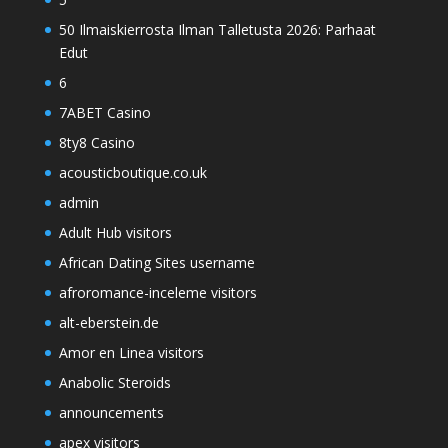
50 Ilmaiskierrosta Ilman Talletusta 2026: Parhaat
Edut
6
7ABET Casino
8ty8 Casino
acousticboutique.co.uk
admin
Adult Hub visitors
African Dating Sites username
afroromance-inceleme visitors
alt-eberstein.de
Amor en Linea visitors
Anabolic Steroids
announcements
apex visitors