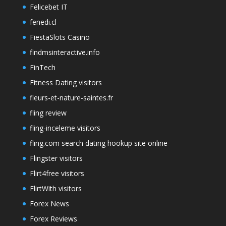
Felicebet IT
fenedi.cl
FiestaSlots Casino
findmsinteractive.info
FinTech
Fitness Dating visitors
fleurs-et-nature-saintes.fr
fling review
fling-inceleme visitors
fling.com search dating hookup site online
Flingster visitors
Flirt4free visitors
FlirtWith visitors
Forex News
Forex Reviews