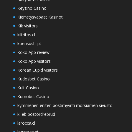
Keyzino Casino
Kierrätysvapaat Kasinot
Kik visitors
kiltritos.cl
koensushi.pt
Koko App review
Koko App visitors
Korean Cupid visitors
Kudosbet Casino
Kult Casino
Kumobet Casino
kymmenen eniten postimyynti morsiamen sivusto
kГёb postordrebrud
larocca.cl
legarage.pt