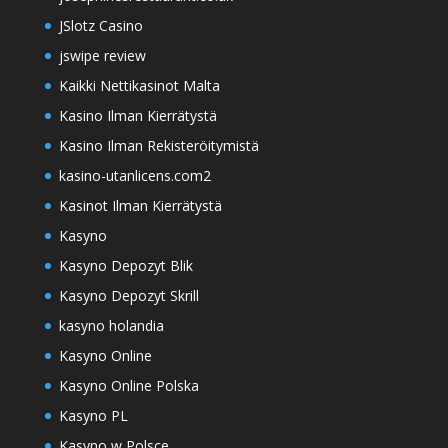
JSlotz Casino
jswipe review
Kaikki Nettikasinot Malta
Kasino Ilman Kierrätystä
Kasino Ilman Rekisteröitymistä
kasino-utanlicens.com2
Kasinot Ilman Kierrätystä
Kasyno
Kasyno Depozyt Blik
Kasyno Depozyt Skrill
kasyno holandia
Kasyno Online
Kasyno Online Polska
Kasyno PL
Kasyno w Polsce