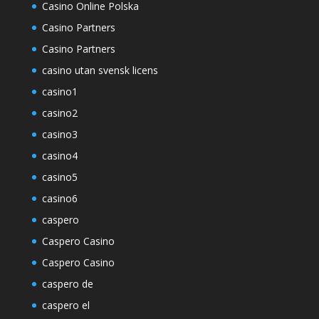
Casino Online Polska
Casino Partners
Casino Partners
casino utan svensk licens
casino1
casino2
casino3
casino4
casino5
casino6
caspero
Caspero Casino
Caspero Casino
caspero de
caspero el