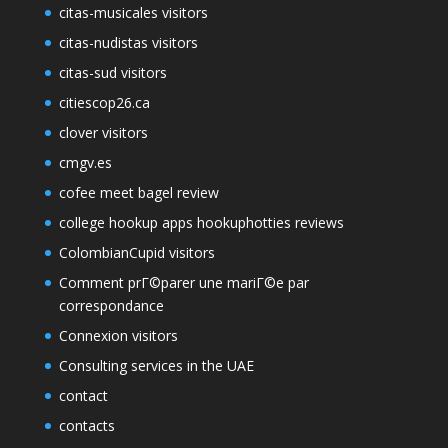
citas-musicales visitors
citas-nudistas visitors
citas-sud visitors
citiescop26.ca
clover visitors
cmgv.es
cofee meet bagel review
college hookup apps hookuphotties reviews
ColombianCupid visitors
Comment prГ©parer une mariГ©e par
correspondance
Connexion visitors
Consulting services in the UAE
contact
contacts