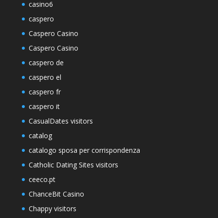
casino6
caspero
Caspero Casino
Caspero Casino
caspero de
caspero el
caspero fr
caspero it
CasualDates visitors
catalog
catalogo sposa per corrispondenza
Catholic Dating Sites visitors
ceeco.pt
ChanceBit Casino
Chappy visitors