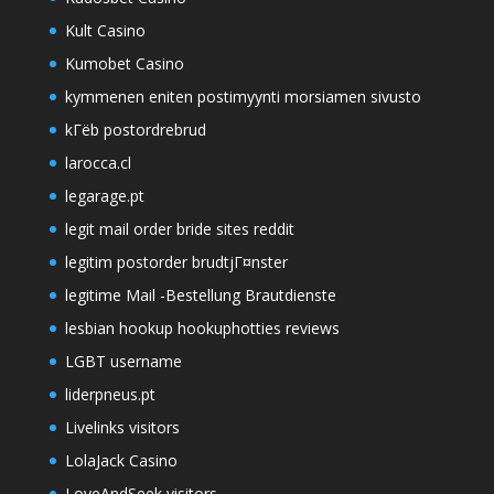
Kult Casino
Kumobet Casino
kymmenen eniten postimyynti morsiamen sivusto
kГёb postordrebrud
larocca.cl
legarage.pt
legit mail order bride sites reddit
legitim postorder brudtjГ¤nster
legitime Mail -Bestellung Brautdienste
lesbian hookup hookuphotties reviews
LGBT username
liderpneus.pt
Livelinks visitors
LolaJack Casino
LoveAndSeek visitors