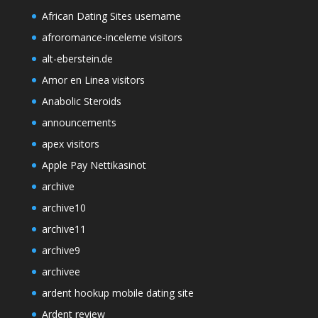
African Dating Sites username
afroromance-inceleme visitors
alt-eberstein.de
Amor en Linea visitors
Anabolic Steroids
announcements
apex visitors
Apple Pay Nettikasinot
archive
archive10
archive11
archive9
archivee
ardent hookup mobile dating site
Ardent review