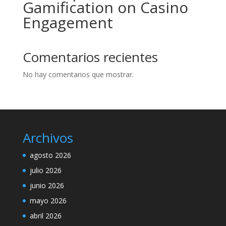
Gamification on Casino
Engagement
Comentarios recientes
No hay comentarios que mostrar.
Archivos
agosto 2026
julio 2026
junio 2026
mayo 2026
abril 2026