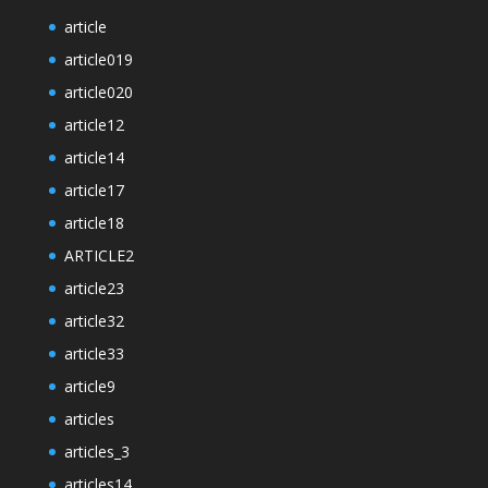
article
article019
article020
article12
article14
article17
article18
ARTICLE2
article23
article32
article33
article9
articles
articles_3
articles14