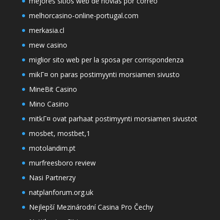
mejores sitios web de novias por correo
melhorcasino-online-portugal.com
merkasia.cl
mew casino
miglior sito web per la sposa per corrispondenza
mikГ¤ on paras postimyynti morsiamen sivusto
MineBit Casino
Mino Casino
mitkГ¤ ovat parhaat postimyynti morsiamen sivustot
mosbet, mostbet,1
motolandim.pt
murfreesboro review
Nasi Partnerzy
natplanforum.org.uk
Nejlepší Mezinárodní Casina Pro Čechy