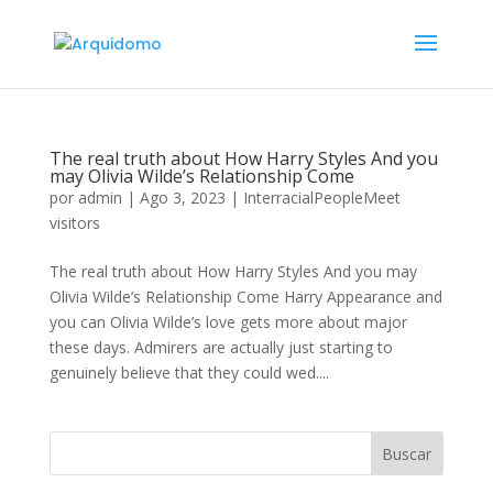
The real truth about How Harry Styles And you
may Olivia Wilde’s Relationship Come
por
admin
|
Ago 3, 2023
|
InterracialPeopleMeet
visitors
The real truth about How Harry Styles And you may
Olivia Wilde’s Relationship Come Harry Appearance and
you can Olivia Wilde’s love gets more about major
these days. Admirers are actually just starting to
genuinely believe that they could wed....
Buscar