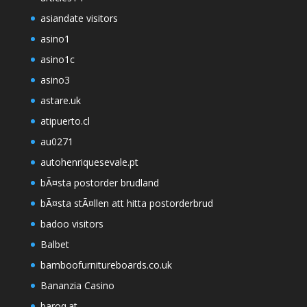
asiandate visitors
asino1
asino1c
asino3
astare.uk
atipuerto.cl
au0271
autohenriquesevale.pt
bÃ¤sta postorder brudland
bÃ¤sta stÃ¤llen att hitta postorderbrud
badoo visitors
Balbet
bamboofurnitureboards.co.uk
Bananzia Casino
baroq.at