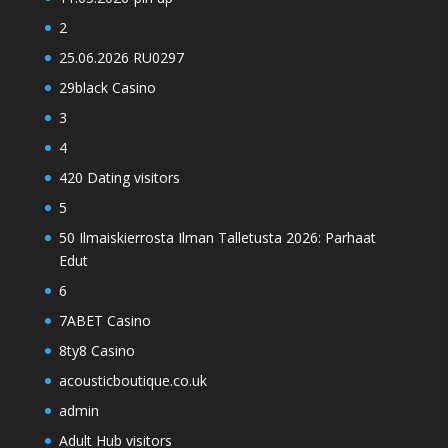
2
25.06.2026 RU0297
29black Casino
3
4
420 Dating visitors
5
50 Ilmaiskierrosta Ilman Talletusta 2026: Parhaat
Edut
6
7ABET Casino
8ty8 Casino
acousticboutique.co.uk
admin
Adult Hub visitors