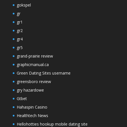
gokspel
gr
gr1
gr2
gr4
gr5
grand-prairie review
graphicmanual.ca
Green Dating Sites username
greensboro review
gry hazardowe
Gtbet
Hahaspin Casino
Healthtech News
Hellohotties hookup mobile dating site