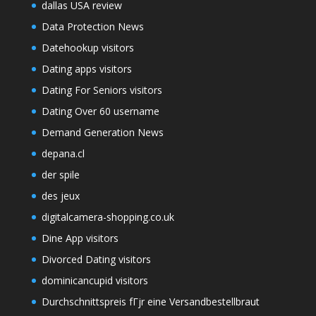
dallas USA review
Data Protection News
Datehookup visitors
Dating apps visitors
Dating For Seniors visitors
Dating Over 60 username
Demand Generation News
depana.cl
der spile
des jeux
digitalcamera-shopping.co.uk
Dine App visitors
Divorced Dating visitors
dominicancupid visitors
Durchschnittspreis fГјr eine Versandbestellbraut