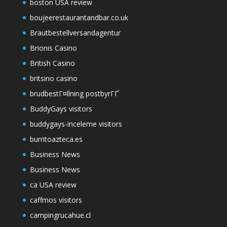
boston USA review
boujeerestaurantandbar.co.uk
Brautbestellversandagentur
Brionis Casino
British Casino
britsino casino
brudbestГ¤llning postbyrГҐ
BuddyGays visitors
buddygays-inceleme visitors
burritoazteca.es
Business News
Business News
ca USA review
caffmos visitors
campingrucahue.cl