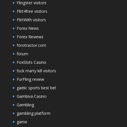
Flingster visitors
Flirt4free visitors
FlirtWith visitors
Forex News
Forex Reviews
forotractor.com
forum
FoxSlots Casino
fuck marry kill visitors
FurFling review
gaelic sports best bet
Gambiva Casino
Gambling
gambling platform
game