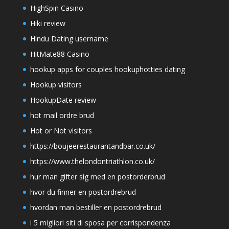
HighSpin Casino
Hiki review
Hindu Dating username
HitMate88 Casino
hookup apps for couples hookuphotties dating
Hookup visitors
HookupDate review
hot mail ordre brud
Hot or Not visitors
https://boujeerestaurantandbar.co.uk/
https://www.thelondontriathlon.co.uk/
hur man gifter sig med en postorderbrud
hvor du finner en postordrebrud
hvordan man bestiller en postordrebrud
i 5 migliori siti di sposa per corrispondenza