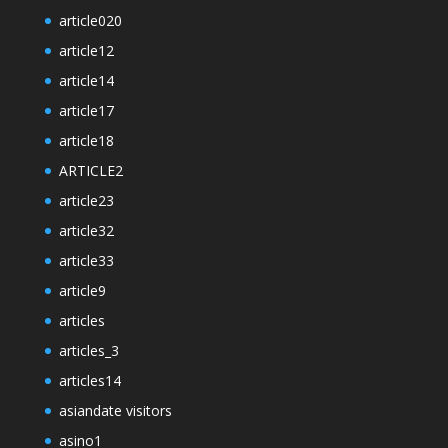
article020
article12
article14
article17
article18
ARTICLE2
article23
article32
article33
article9
articles
articles_3
articles14
asiandate visitors
asino1