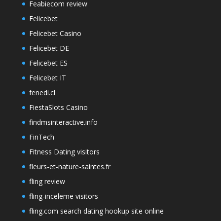
Feabiecom review
Felicebet
Felicebet Casino
Felicebet DE
Felicebet ES
Felicebet IT
fenedi.cl
FiestaSlots Casino
findmsinteractive.info
FinTech
Fitness Dating visitors
fleurs-et-nature-saintes.fr
fling review
fling-inceleme visitors
fling.com search dating hookup site online