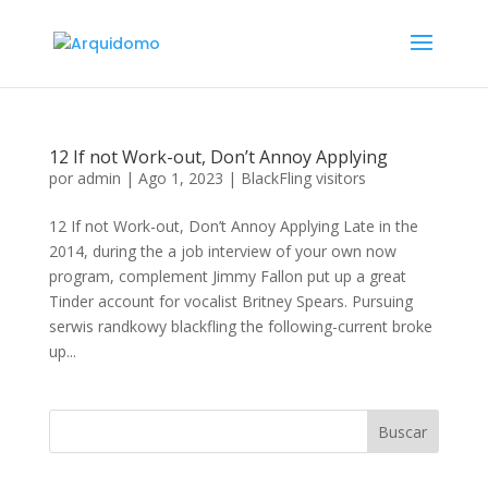
12 If not Work-out, Don’t Annoy Applying
por
admin
|
Ago 1, 2023
|
BlackFling visitors
12 If not Work-out, Don’t Annoy Applying Late in the
2014, during the a job interview of your own now
program, complement Jimmy Fallon put up a great
Tinder account for vocalist Britney Spears. Pursuing
serwis randkowy blackfling the following-current broke
up...
Buscar