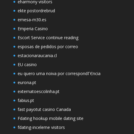
eharmony visitors
ekte postordrebrud
emesa-m30.es
Emperia Casino
Escort Service continue reading
esposas de pedidos por correo
estacionaraucania.cl
EU casino
eu quero uma noiva por correspondГЄncia
eurona.pt
externatoescolinha.pt
fabius.pt
fast payotut casino Canada
Fdating hookup mobile dating site
fdating-inceleme visitors