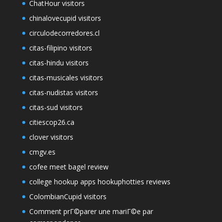
ChatHour visitors
chinalovecupid visitors
circulodecorredores.cl
citas-filipino visitors
citas-hindu visitors
citas-musicales visitors
citas-nudistas visitors
citas-sud visitors
citiescop26.ca
clover visitors
cmgv.es
cofee meet bagel review
college hookup apps hookuphotties reviews
ColombianCupid visitors
Comment prГ©parer une mariГ©e par