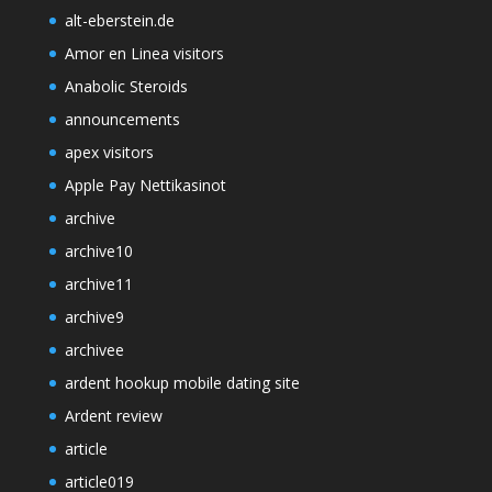
alt-eberstein.de
Amor en Linea visitors
Anabolic Steroids
announcements
apex visitors
Apple Pay Nettikasinot
archive
archive10
archive11
archive9
archivee
ardent hookup mobile dating site
Ardent review
article
article019