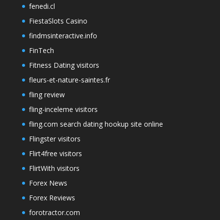
fenedi.cl
FiestaSlots Casino
findmsinteractive.info
FinTech
Fitness Dating visitors
fleurs-et-nature-saintes.fr
fling review
fling-inceleme visitors
fling.com search dating hookup site online
Flingster visitors
Flirt4free visitors
FlirtWith visitors
Forex News
Forex Reviews
forotractor.com