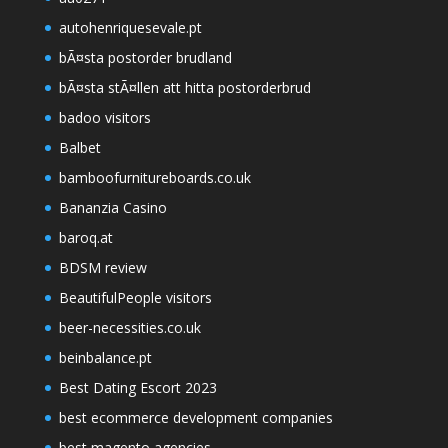
autohenriquesevale.pt
bÃ¤sta postorder brudland
bÃ¤sta stÃ¤llen att hitta postorderbrud
badoo visitors
Balbet
bamboofurnitureboards.co.uk
Bananzia Casino
baroq.at
BDSM review
BeautifulPeople visitors
beer-necessities.co.uk
beinbalance.pt
Best Dating Escort 2023
best ecommerce development companies
best magento agencies