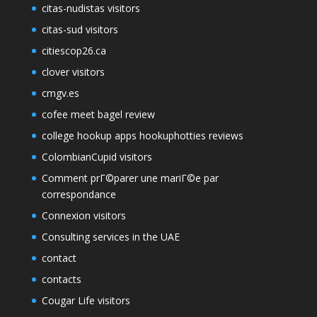
citas-nudistas visitors
citas-sud visitors
citiescop26.ca
clover visitors
cmgv.es
cofee meet bagel review
college hookup apps hookuphotties reviews
ColombianCupid visitors
Comment prГ©parer une mariГ©e par
correspondance
Connexion visitors
Consulting services in the UAE
contact
contacts
Cougar Life visitors