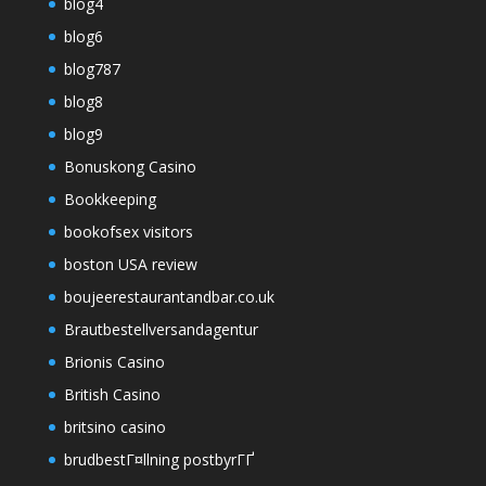
blog4
blog6
blog787
blog8
blog9
Bonuskong Casino
Bookkeeping
bookofsex visitors
boston USA review
boujeerestaurantandbar.co.uk
Brautbestellversandagentur
Brionis Casino
British Casino
britsino casino
brudbestГ¤llning postbyrГҐ