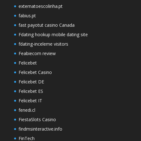
externatoescolinha.pt
fabius.pt
fast payotut casino Canada
Fdating hookup mobile dating site
fdating-inceleme visitors
Feabiecom review
Felicebet
Felicebet Casino
Felicebet DE
Felicebet ES
Felicebet IT
fenedi.cl
FiestaSlots Casino
findmsinteractive.info
FinTech