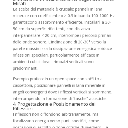
Mirati
La scelta del materiale è cruciale: pannelli in lana
minerale con coefficiente α ≥ 0.3 in banda 100-1000 Hz
garantiscono assorbimento efficiente. Installarli a 30-
50 cm da superfici riflettenti, con distanza
interpannellare < 20 cm, interrompe i percorsi primari
delle onde sonore. L’inclinazione di 20-30° verso la
parete massimizza la dissipazione energetica e riduce
riflessioni speculari, particolarmente efficace in
ambienti cubici dove i rimbalzi verticali sono
predominanti.
Esempio pratico: in un open space con soffitto a
cassettoni, posizionare pannelli in lana minerale in
angoli convergenti dove i riflessi verticali si sommano,
interrompendo la formazione di “tasche” acustiche.
4. Progettazione e Posizionamento dei
Riflessori
I riflessori non diffondono arbitrariamente, ma
focalizzano energia verso punti specifici, come
postazioni di ascolto o zone critiche di riverbero. La