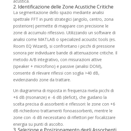
acustica.
2. Identificazione delle Zone Acustiche Critiche
La segmentazione dello spazio mediante analisi
spettrale FFT in punti strategici (angolo, centro, zona
posteriore) permette di mappare con precisione le
zone di accumulo riflessivo. Utilizzando un software di
analisi come MATLAB o specialized acoustic tools (es.
Room EQ Wizard), si confrontano i picchi di pressione
sonora per individuare bande di attenuazione critiche. Il
metodo A/B integrativo, con misurazioni attive
(speaker + microfono) e passive (analisi DOM),
consente di rilevare riflessi con soglia >40 dB,
evidenziando zone da trattare.
Un diagramma di risposta in frequenza rivela picchi di
+6 dB (risonanze) e -6 dB (deficit), che guidano la
scelta precisa di assorbenti e riflessori: le zone con +6
dB richiedono trattamenti fonoassorbenti, mentre le
zone con -6 dB necessitano di riflettori per focalizzare
energia su punti di ascolto.
3. Selezione e Posizionamento degli Assorbenti