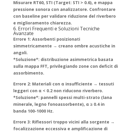
Misurare RT60, STI (Target: STI > 0.6), e mappa
pressione sonora con analizzatore. Confrontare
con baseline per validare riduzione del riverbero
e miglioramento chiarezza.
6. Errori Frequenti e Soluzioni Tecniche
Avanzate
Errore 1: Assorbenti posizionati
simmetricamente
→ creano ombre acustiche in
angoli.
*Soluzione*: distribuzione asimmetrica basata
sulla mappa FFT, privilegiando zone con deficit di
assorbimento.
Errore 2: Materiali con α insufficiente
→ tessuti
leggeri con α < 0.2 non riducono riverbero.
*Soluzione*: pannelli spessi multi-strato (lana
minerale, legno fonoassorbente), α ≥ 0.4 in
banda 100-1000 Hz.
Errore 3: Riflessori troppo vicini alla sorgente
→
focalizzazione eccessiva e amplificazione di