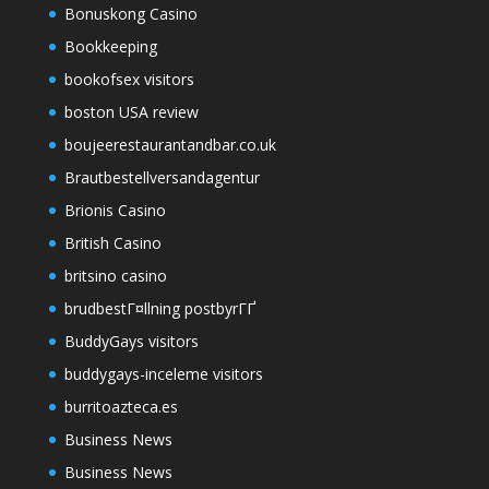
Bonuskong Casino
Bookkeeping
bookofsex visitors
boston USA review
boujeerestaurantandbar.co.uk
Brautbestellversandagentur
Brionis Casino
British Casino
britsino casino
brudbestГ¤llning postbyrГҐ
BuddyGays visitors
buddygays-inceleme visitors
burritoazteca.es
Business News
Business News