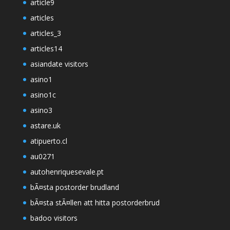
article9
articles
articles_3
articles14
asiandate visitors
asino1
asino1c
asino3
astare.uk
atipuerto.cl
au0271
autohenriquesevale.pt
bÃ¤sta postorder brudland
bÃ¤sta stÃ¤llen att hitta postorderbrud
badoo visitors