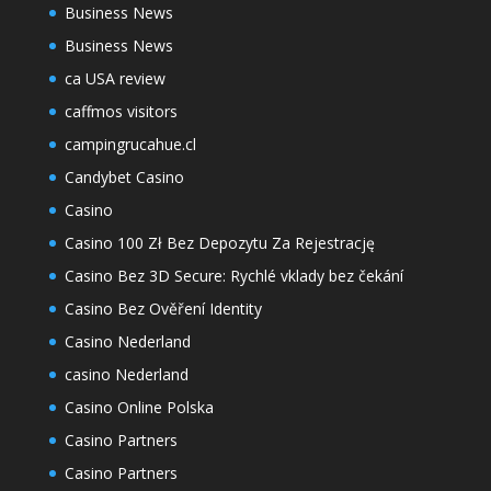
Business News
Business News
ca USA review
caffmos visitors
campingrucahue.cl
Candybet Casino
Casino
Casino 100 Zł Bez Depozytu Za Rejestrację
Casino Bez 3D Secure: Rychlé vklady bez čekání
Casino Bez Ověření Identity
Casino Nederland
casino Nederland
Casino Online Polska
Casino Partners
Casino Partners