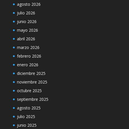
agosto 2026
julio 2026
junio 2026
mayo 2026
abril 2026
marzo 2026
febrero 2026
enero 2026
diciembre 2025
noviembre 2025
octubre 2025
septiembre 2025
agosto 2025
julio 2025
junio 2025