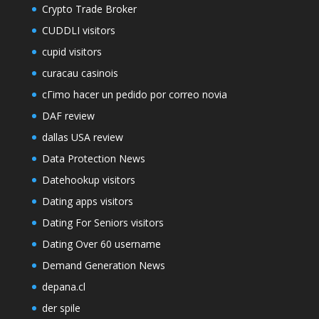
Crypto Trade Broker
CUDDLI visitors
cupid visitors
curacau casinois
cГіmo hacer un pedido por correo novia
DAF review
dallas USA review
Data Protection News
Datehookup visitors
Dating apps visitors
Dating For Seniors visitors
Dating Over 60 username
Demand Generation News
depana.cl
der spile