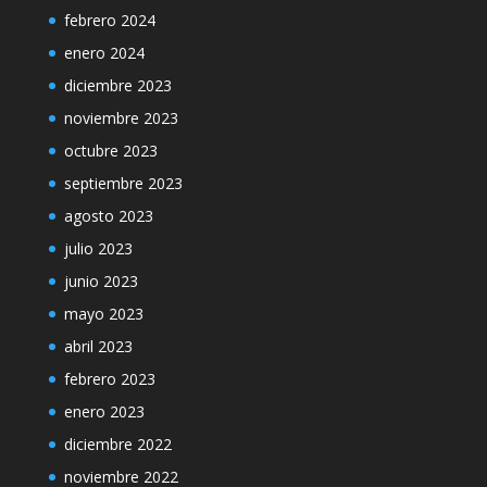
febrero 2024
enero 2024
diciembre 2023
noviembre 2023
octubre 2023
septiembre 2023
agosto 2023
julio 2023
junio 2023
mayo 2023
abril 2023
febrero 2023
enero 2023
diciembre 2022
noviembre 2022