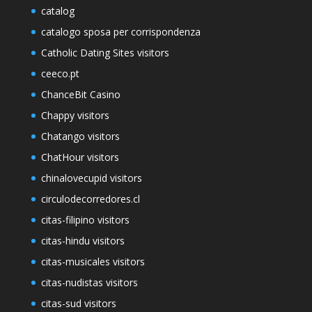
catalog
catalogo sposa per corrispondenza
Catholic Dating Sites visitors
ceeco.pt
ChanceBit Casino
Chappy visitors
Chatango visitors
ChatHour visitors
chinalovecupid visitors
circulodecorredores.cl
citas-filipino visitors
citas-hindu visitors
citas-musicales visitors
citas-nudistas visitors
citas-sud visitors