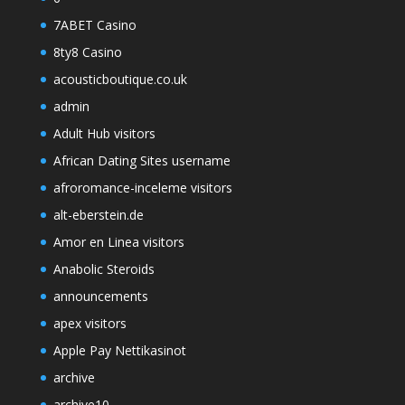
7ABET Casino
8ty8 Casino
acousticboutique.co.uk
admin
Adult Hub visitors
African Dating Sites username
afroromance-inceleme visitors
alt-eberstein.de
Amor en Linea visitors
Anabolic Steroids
announcements
apex visitors
Apple Pay Nettikasinot
archive
archive10