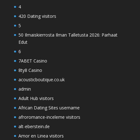
4
420 Dating visitors
5
50 Ilmaiskierrosta Ilman Talletusta 2026: Parhaat
Edut
6
7ABET Casino
8ty8 Casino
acousticboutique.co.uk
admin
Adult Hub visitors
African Dating Sites username
afroromance-inceleme visitors
alt-eberstein.de
Amor en Linea visitors