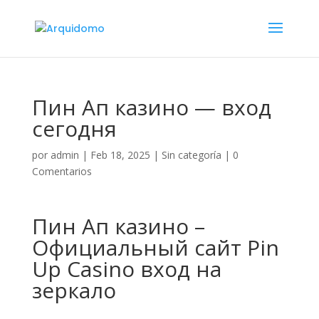
Пин Ап казино — вход
сегодня
por
admin
|
Feb 18, 2025
|
Sin categoría
|
0
Comentarios
Пин Ап казино –
Официальный сайт Pin
Up Casino вход на
зеркало