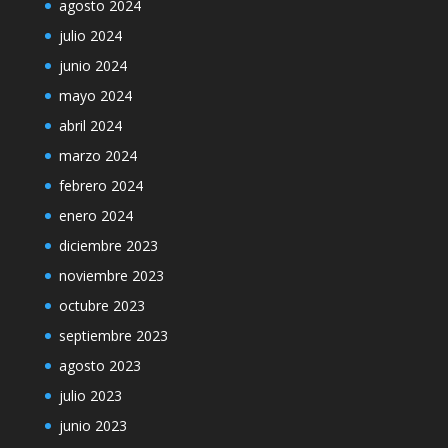
agosto 2024
julio 2024
junio 2024
mayo 2024
abril 2024
marzo 2024
febrero 2024
enero 2024
diciembre 2023
noviembre 2023
octubre 2023
septiembre 2023
agosto 2023
julio 2023
junio 2023