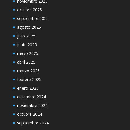
noviembre 2025
octubre 2025
septiembre 2025
agosto 2025
julio 2025
junio 2025
mayo 2025
abril 2025
marzo 2025
febrero 2025
enero 2025
diciembre 2024
noviembre 2024
octubre 2024
septiembre 2024