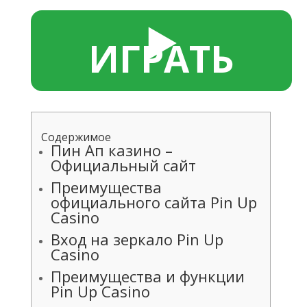
▶️
ИГРАТЬ
Содержимое
Пин Ап казино –
Официальный сайт
Преимущества
официального сайта Pin Up
Casino
Вход на зеркало Pin Up
Casino
Преимущества и функции
Pin Up Casino