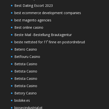
Best Dating Escort 2023
best ecommerce development companies
best magento agencies
Best online casino
Beste Mail -Bestellung Brautagentur
beste nettsted for ГҐ finne en postordrebrud
Betero Casino
Betfouru Casino
Betista Casino
Betista Casino
Betista Casino
Betista Casino
Betory Casino
biobike.es
biosecindustrial.pt