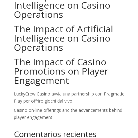
Intelligence on Casino
Operations
The Impact of Artificial
Intelligence on Casino
Operations
The Impact of Casino
Promotions on Player
Engagement
LuckyCrew Casino avvia una partnership con Pragmatic
Play per offrire giochi dal vivo
Casino on-line offerings and the advancements behind
player engagement
Comentarios recientes