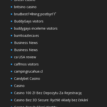
britsino casino
brudbestГ¤llning postbyrГҐ
BuddyGays visitors
buddygays-inceleme visitors
burritoazteca.es
Business News
Business News
ca USA review
caffmos visitors
campingrucahue.cl
Candybet Casino
Casino
Casino 100 Zł Bez Depozytu Za Rejestrację
Casino Bez 3D Secure: Rychlé vklady bez čekání