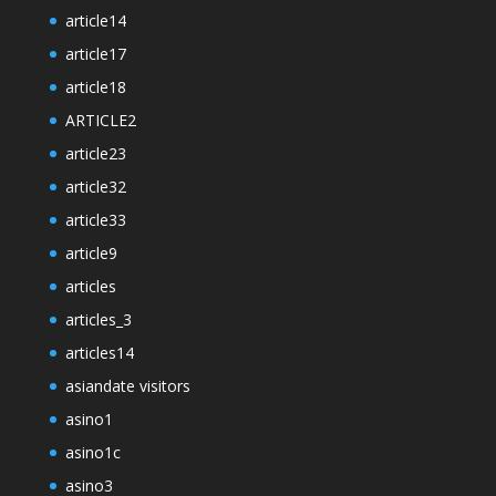
article14
article17
article18
ARTICLE2
article23
article32
article33
article9
articles
articles_3
articles14
asiandate visitors
asino1
asino1c
asino3