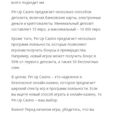
всего подходит им.
Pin Up Casino предлагает несколько способов
депозита, включая банковские карты, электронные
деньги и криптовалюты. Минимальный депозит
составляет 10 евро, а максимальный – 10 000 евро.
Кроме того, Pin Up Casino предлагает несколько
программ лояльности, которые позволяют
игрокам получать бонусы и преимущества.
Например, новый игрок может получить бонус в
50% от первого депозита, а также 50 бесплатных
спин.
В целом, Pin Up Casino – это надежное и
безопасное онлайн-казино, которое предлагает
широкий спектр игр и программ лояльности. Если
вы ищете новый способ играть в онлайн-казино, то
Pin Up Casino – ваш выбор.
Важно! Перед началом игры, убедитесь, что вы