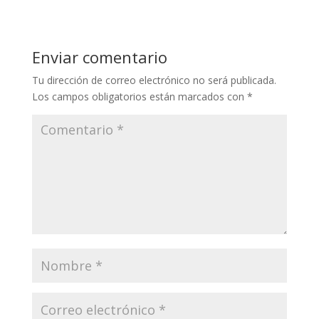
Enviar comentario
Tu dirección de correo electrónico no será publicada.
Los campos obligatorios están marcados con
*