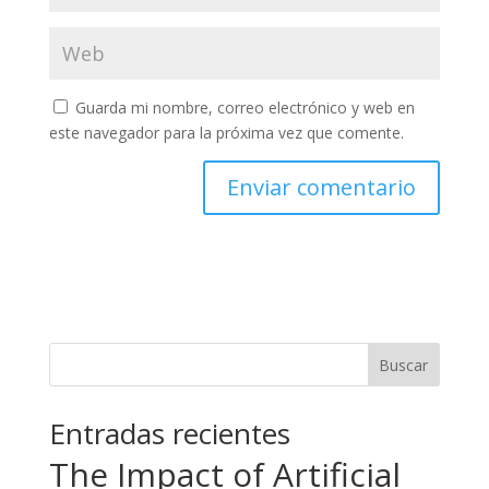
Guarda mi nombre, correo electrónico y web en
este navegador para la próxima vez que comente.
Buscar
Entradas recientes
The Impact of Artificial