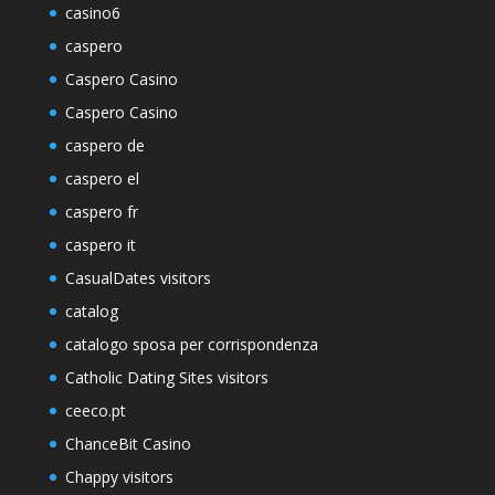
casino6
caspero
Caspero Casino
Caspero Casino
caspero de
caspero el
caspero fr
caspero it
CasualDates visitors
catalog
catalogo sposa per corrispondenza
Catholic Dating Sites visitors
ceeco.pt
ChanceBit Casino
Chappy visitors