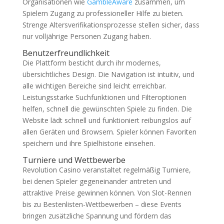
Organisationen wie
GambleAware
zusammen, um
Spielern Zugang zu professioneller Hilfe zu bieten.
Strenge Altersverifikationsprozesse stellen sicher, dass
nur volljährige Personen Zugang haben.
Benutzerfreundlichkeit
Die Plattform besticht durch ihr modernes,
übersichtliches Design. Die Navigation ist intuitiv, und
alle wichtigen Bereiche sind leicht erreichbar.
Leistungsstarke Suchfunktionen und Filteroptionen
helfen, schnell die gewünschten Spiele zu finden. Die
Website lädt schnell und funktioniert reibungslos auf
allen Geräten und Browsern. Spieler können Favoriten
speichern und ihre Spielhistorie einsehen.
Turniere und Wettbewerbe
Revolution Casino veranstaltet regelmäßig Turniere,
bei denen Spieler gegeneinander antreten und
attraktive Preise gewinnen können. Von Slot-Rennen
bis zu Bestenlisten-Wettbewerben – diese Events
bringen zusätzliche Spannung und fördern das