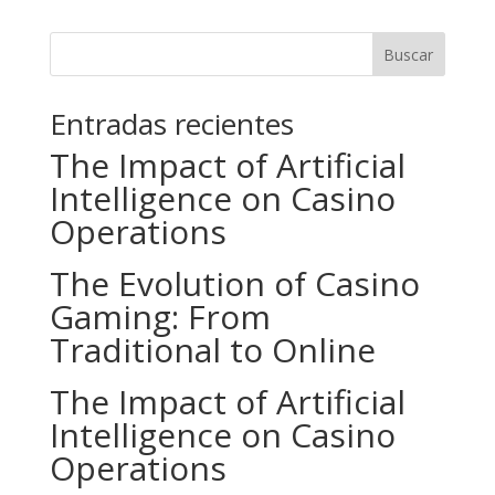
Buscar
Entradas recientes
The Impact of Artificial
Intelligence on Casino
Operations
The Evolution of Casino
Gaming: From
Traditional to Online
The Impact of Artificial
Intelligence on Casino
Operations