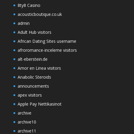
8ty8 Casino
acousticboutique.co.uk
admin
Adult Hub visitors
African Dating Sites username
afroromance-inceleme visitors
alt-eberstein.de
Amor en Linea visitors
Anabolic Steroids
announcements
apex visitors
Apple Pay Nettikasinot
archive
archive10
archive11