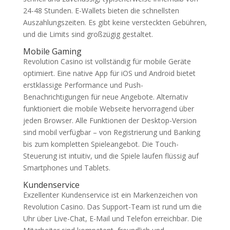
24-48 Stunden. E-Wallets bieten die schnellsten
Auszahlungszeiten. Es gibt keine versteckten Gebühren,
und die Limits sind großzügig gestaltet.
Mobile Gaming
Revolution Casino ist vollständig für mobile Geräte
optimiert. Eine native App für iOS und Android bietet
erstklassige Performance und Push-
Benachrichtigungen für neue Angebote. Alternativ
funktioniert die mobile Webseite hervorragend über
jeden Browser. Alle Funktionen der Desktop-Version
sind mobil verfügbar – von Registrierung und Banking
bis zum kompletten Spieleangebot. Die Touch-
Steuerung ist intuitiv, und die Spiele laufen flüssig auf
Smartphones und Tablets.
Kundenservice
Exzellenter Kundenservice ist ein Markenzeichen von
Revolution Casino. Das Support-Team ist rund um die
Uhr über Live-Chat, E-Mail und Telefon erreichbar. Die