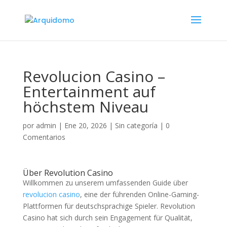
Revolucion Casino –
Entertainment auf
höchstem Niveau
por
admin
|
Ene 20, 2026
|
Sin categoría
|
0
Comentarios
Über Revolution Casino
Willkommen zu unserem umfassenden Guide über
revolucion casino
, eine der führenden Online-Gaming-
Plattformen für deutschsprachige Spieler. Revolution
Casino hat sich durch sein Engagement für Qualität,