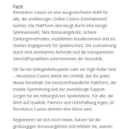
Fazit
Revolution Casino ist eine ausgezeichnete Wahl für
alle, die erstklassiges Online-Casino-Entertainment
suchen. Die Plattform überzeugt durch eine riesige
Spieleauswahl, faire Bonusangebote, sichere
Zahlungsmethoden, exzellenten Kundenservice und ein
starkes Engagement für Spielerschutz. Die Lizenzierung
durch eine anerkannte Behörde und die transparenten
Geschäftspraktiken unterstreichen die Seriosität.
Ob Sie ein Gelegenheitsspieler oder ein High-Roller sind
– Revolution Casino bietet ein Umfeld, das für jeden
etwas bereithält. Die benutzerfreundliche Plattform, die
mobile Optimierung und der zuverlässige Support
sorgen für ein reibungsloses Spielerlebnis. Für alle, die
Wert auf Qualität, Fairness und Unterhaltung legen, ist
Revolution Casino definitiv eine Reise wert.
Registrieren Sie sich noch heute, nutzen Sie die
großzügigen Bonusangebote und erleben Sie, warum