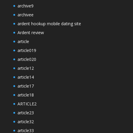
archive9
archivee
ardent hookup mobile dating site
Ardent review
article
article019
article020
article12
article14
article17
article18
ARTICLE2
article23
article32
article33