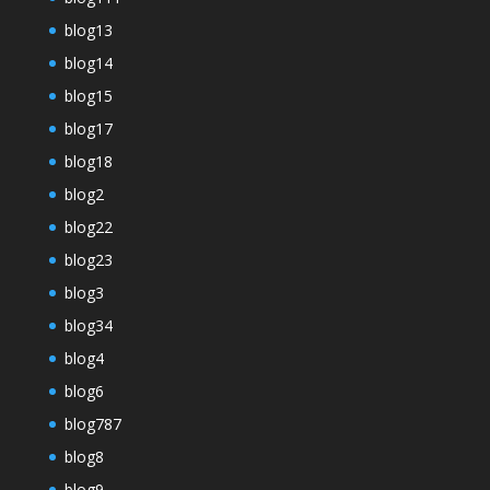
blog13
blog14
blog15
blog17
blog18
blog2
blog22
blog23
blog3
blog34
blog4
blog6
blog787
blog8
blog9