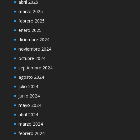
abril 2025
marzo 2025
febrero 2025
enero 2025
diciembre 2024
noviembre 2024
octubre 2024
septiembre 2024
agosto 2024
julio 2024
junio 2024
mayo 2024
abril 2024
marzo 2024
febrero 2024