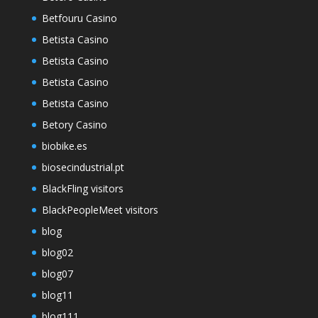
Betfouru Casino
Betista Casino
Betista Casino
Betista Casino
Betista Casino
Betory Casino
biobike.es
biosecindustrial.pt
BlackFling visitors
BlackPeopleMeet visitors
blog
blog02
blog07
blog11
blog111