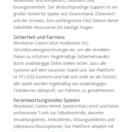
Mitarbeiter sind kompetent, freundlich und
lösungsorientiert. Der deutschsprachige Support ist ein
großer Vorteil für Spieler aus Deutschland, Österreich
und der Schweiz. Eine umfangreiche FAQ-Sektion bietet
Selbsthilfe-Ressourcen für häufige Fragen.
Sicherheit und Fairness
Revolution Casino setzt modernste SSL-
Verschlüsselungstechnologie ein, um alle sensiblen
Daten zu schützen. Regelmäßige Sicherheitsaudits
durch unabhängige Dritte stellen sicher, dass alle
Systeme auf dem neuesten Stand sind. Die Plattform
ist PCI-DSS-konform und hält sich strikt an die DSGVO.
Alle Spiele werden regelmäßig von unabhängigen
Testlaboren überprüft, um Fairness zu gewährleisten.
Verantwortungsvolles Spielen
Revolution Casino nimmt Spielerschutz ernst und bietet
umfassende Tools zur Selbstkontrolle, darunter
Einzahlungslimits, Verlustlimits, Sitzungszeitlimits und
Selbstausschlussoptionen. Die Plattform arbeitet mit