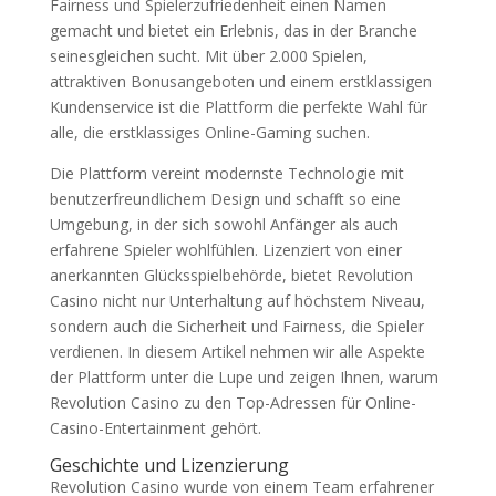
Fairness und Spielerzufriedenheit einen Namen
gemacht und bietet ein Erlebnis, das in der Branche
seinesgleichen sucht. Mit über 2.000 Spielen,
attraktiven Bonusangeboten und einem erstklassigen
Kundenservice ist die Plattform die perfekte Wahl für
alle, die erstklassiges Online-Gaming suchen.
Die Plattform vereint modernste Technologie mit
benutzerfreundlichem Design und schafft so eine
Umgebung, in der sich sowohl Anfänger als auch
erfahrene Spieler wohlfühlen. Lizenziert von einer
anerkannten Glücksspielbehörde, bietet Revolution
Casino nicht nur Unterhaltung auf höchstem Niveau,
sondern auch die Sicherheit und Fairness, die Spieler
verdienen. In diesem Artikel nehmen wir alle Aspekte
der Plattform unter die Lupe und zeigen Ihnen, warum
Revolution Casino zu den Top-Adressen für Online-
Casino-Entertainment gehört.
Geschichte und Lizenzierung
Revolution Casino wurde von einem Team erfahrener