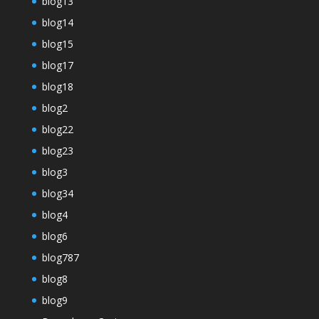
blog13
blog14
blog15
blog17
blog18
blog2
blog22
blog23
blog3
blog34
blog4
blog6
blog787
blog8
blog9