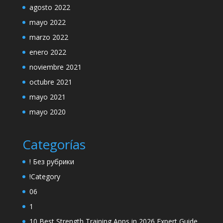
agosto 2022
mayo 2022
marzo 2022
enero 2022
noviembre 2021
octubre 2021
mayo 2021
mayo 2020
Categorías
! Без рубрики
!Category
06
1
10 Best Strength Training Apps in 2026 Expert Guide