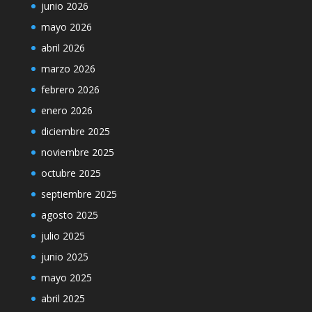
junio 2026
mayo 2026
abril 2026
marzo 2026
febrero 2026
enero 2026
diciembre 2025
noviembre 2025
octubre 2025
septiembre 2025
agosto 2025
julio 2025
junio 2025
mayo 2025
abril 2025