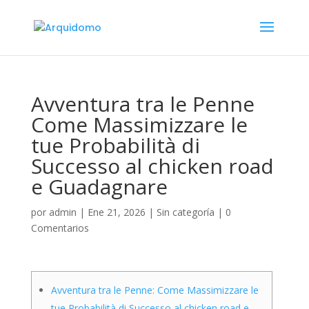
Avventura tra le Penne
Come Massimizzare le
tue Probabilità di
Successo al chicken road
e Guadagnare
por
admin
|
Ene 21, 2026
|
Sin categoría
|
0
Comentarios
Avventura tra le Penne: Come Massimizzare le
tue Probabilità di Successo al chicken road e