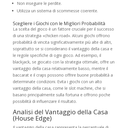
Non inseguire le perdite.
Utilizza un sistema di scommesse coerente.
Scegliere i Giochi con le Migliori Probabilità
La scelta del gioco è un fattore cruciale per il successo
di una strategia «chicken road». Alcuni giochi offrono
probabilità di vincita significativamente più alte di altri,
soprattutto se si considerano il vantaggio della casa e
le regole specifiche di ogni gioco. Ad esempio, il
blackjack, se giocato con la strategia ottimale, offre un
vantaggio della casa relativamente basso, mentre il
baccarat e il craps possono offrire buone probabilità a
determinate condizioni. Evita i giochi con un alto
vantaggio della casa, come le slot machine, che si
basano principalmente sulla fortuna e offrono poche
possibilità di influenzare il risultato.
Analisi del Vantaggio della Casa
(House Edge)
Il vantaggio della casa rappresenta la percentuale di