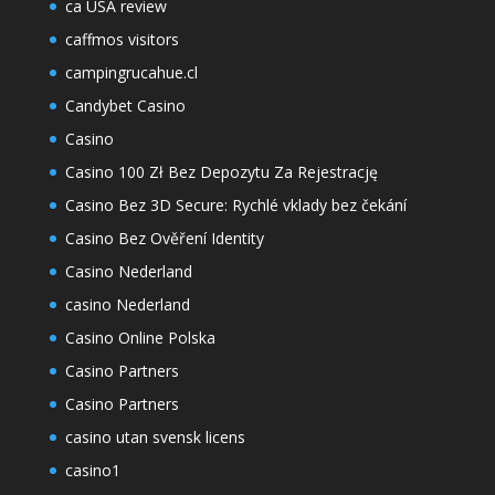
ca USA review
caffmos visitors
campingrucahue.cl
Candybet Casino
Casino
Casino 100 Zł Bez Depozytu Za Rejestrację
Casino Bez 3D Secure: Rychlé vklady bez čekání
Casino Bez Ověření Identity
Casino Nederland
casino Nederland
Casino Online Polska
Casino Partners
Casino Partners
casino utan svensk licens
casino1