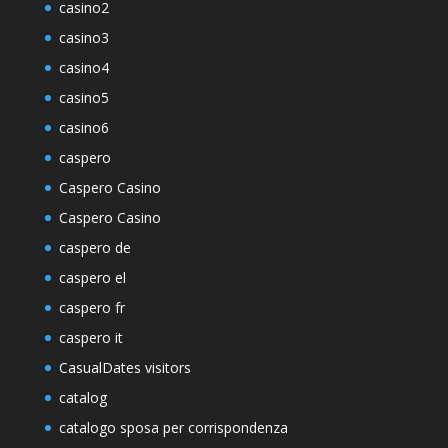
casino2
casino3
casino4
casino5
casino6
caspero
Caspero Casino
Caspero Casino
caspero de
caspero el
caspero fr
caspero it
CasualDates visitors
catalog
catalogo sposa per corrispondenza