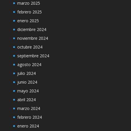
marzo 2025
febrero 2025
enero 2025
diciembre 2024
noviembre 2024
octubre 2024
septiembre 2024
agosto 2024
julio 2024
junio 2024
mayo 2024
abril 2024
marzo 2024
febrero 2024
enero 2024