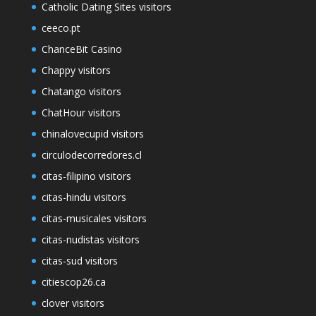
Catholic Dating Sites visitors
ceeco.pt
ChanceBit Casino
Chappy visitors
Chatango visitors
ChatHour visitors
chinalovecupid visitors
circulodecorredores.cl
citas-filipino visitors
citas-hindu visitors
citas-musicales visitors
citas-nudistas visitors
citas-sud visitors
citiescop26.ca
clover visitors