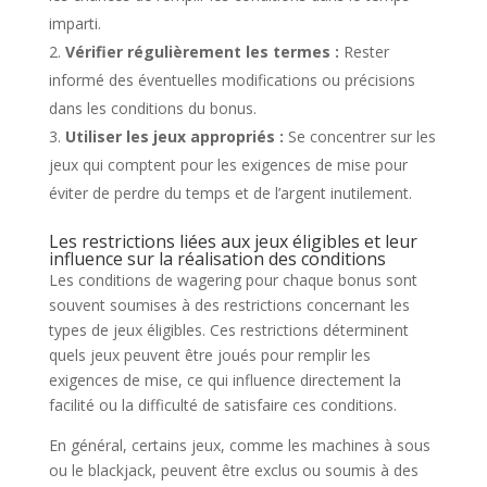
imparti.
Vérifier régulièrement les termes :
Rester
informé des éventuelles modifications ou précisions
dans les conditions du bonus.
Utiliser les jeux appropriés :
Se concentrer sur les
jeux qui comptent pour les exigences de mise pour
éviter de perdre du temps et de l’argent inutilement.
Les restrictions liées aux jeux éligibles et leur
influence sur la réalisation des conditions
Les conditions de wagering pour chaque bonus sont
souvent soumises à des restrictions concernant les
types de jeux éligibles. Ces restrictions déterminent
quels jeux peuvent être joués pour remplir les
exigences de mise, ce qui influence directement la
facilité ou la difficulté de satisfaire ces conditions.
En général, certains jeux, comme les machines à sous
ou le blackjack, peuvent être exclus ou soumis à des