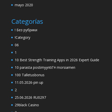
mayo 2020
Categorías
! Без рубрики
!Category
06
1
10 Best Strength Training Apps in 2026 Expert Guide
10 parasta postimyyntiГ¤ morsiamen
100 Talletusbonus
11.05.2026-pin up
2
25.06.2026 RU0297
29black Casino