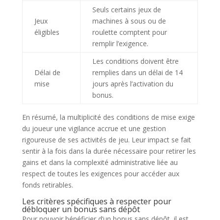
Seuls certains jeux de
Jeux
machines à sous ou de
éligibles
roulette comptent pour
remplir l’exigence.
Les conditions doivent être
Délai de
remplies dans un délai de 14
mise
jours après l’activation du
bonus.
En résumé, la multiplicité des conditions de mise exige
du joueur une vigilance accrue et une gestion
rigoureuse de ses activités de jeu. Leur impact se fait
sentir à la fois dans la durée nécessaire pour retirer les
gains et dans la complexité administrative liée au
respect de toutes les exigences pour accéder aux
fonds retirables.
Les critères spécifiques à respecter pour
débloquer un bonus sans dépôt
Pour pouvoir bénéficier d’un bonus sans dépôt, il est