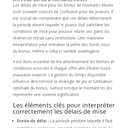
Les délais de mise pour les bonus de montants élevés
sont souvent sources de confusion pour les joueurs. Il
est crucial de comprendre que ces délais déterminent
la période durant laquelle le joueur doit satisfaire les
conditions de mise pour pouvoir retirer ses gains ou
réaliser un retrait sans restrictions. Une mauvaise
interprétation peut entraîner la perte des fonds issus
du bonus, même si celui-ci semble avantageux.
Il est donc essentiel de lire attentivement les termes et
conditions associés à chaque offre afin d’éviter toute
mauvaise surprise. La gestion du temps disponible
influence directement la stratégie de jeu et l’utilisation
optimale du bonus, surtout lorsque le montant en jeu
représente une somme significative.
Les éléments clés pour interpréter
correctement les délais de mise
Durée du délai :
La période pendant laquelle il faut