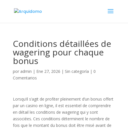
Conditions détaillées de
wagering pour chaque
bonus
por
admin
|
Ene 27, 2026
|
Sin categoría
|
0
Comentarios
Lorsqu’il s’agit de profiter pleinement d’un bonus offert
par un casino en ligne, il est essentiel de comprendre
en détail les conditions de wagering qui y sont
associées. Ces conditions déterminent le nombre de
fois que le montant du bonus doit être misé avant de