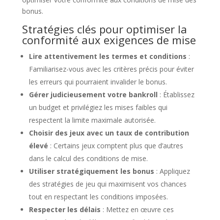
bonus.
Stratégies clés pour optimiser la
conformité aux exigences de mise
Lire attentivement les termes et conditions
:
Familiarisez-vous avec les critères précis pour éviter
les erreurs qui pourraient invalider le bonus.
Gérer judicieusement votre bankroll
: Établissez
un budget et privilégiez les mises faibles qui
respectent la limite maximale autorisée.
Choisir des jeux avec un taux de contribution
élevé
: Certains jeux comptent plus que d’autres
dans le calcul des conditions de mise.
Utiliser stratégiquement les bonus
: Appliquez
des stratégies de jeu qui maximisent vos chances
tout en respectant les conditions imposées.
Respecter les délais
: Mettez en œuvre ces