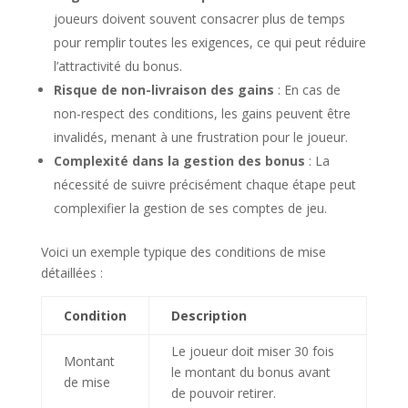
joueurs doivent souvent consacrer plus de temps
pour remplir toutes les exigences, ce qui peut réduire
l’attractivité du bonus.
Risque de non-livraison des gains
: En cas de
non-respect des conditions, les gains peuvent être
invalidés, menant à une frustration pour le joueur.
Complexité dans la gestion des bonus
: La
nécessité de suivre précisément chaque étape peut
complexifier la gestion de ses comptes de jeu.
Voici un exemple typique des conditions de mise
détaillées :
Condition
Description
Le joueur doit miser 30 fois
Montant
le montant du bonus avant
de mise
de pouvoir retirer.