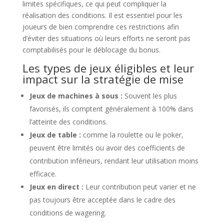
limites spécifiques, ce qui peut compliquer la
réalisation des conditions. Il est essentiel pour les
joueurs de bien comprendre ces restrictions afin
d’éviter des situations où leurs efforts ne seront pas
comptabilisés pour le déblocage du bonus.
Les types de jeux éligibles et leur
impact sur la stratégie de mise
Jeux de machines à sous :
Souvent les plus
favorisés, ils comptent généralement à 100% dans
l’atteinte des conditions.
Jeux de table :
comme la roulette ou le poker,
peuvent être limités ou avoir des coefficients de
contribution inférieurs, rendant leur utilisation moins
efficace.
Jeux en direct :
Leur contribution peut varier et ne
pas toujours être acceptée dans le cadre des
conditions de wagering.