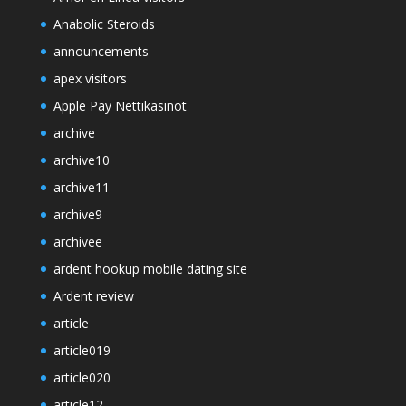
Anabolic Steroids
announcements
apex visitors
Apple Pay Nettikasinot
archive
archive10
archive11
archive9
archivee
ardent hookup mobile dating site
Ardent review
article
article019
article020
article12