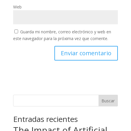
Web
Guarda mi nombre, correo electrónico y web en
este navegador para la próxima vez que comente.
Buscar
Entradas recientes
The Impact of Artificial