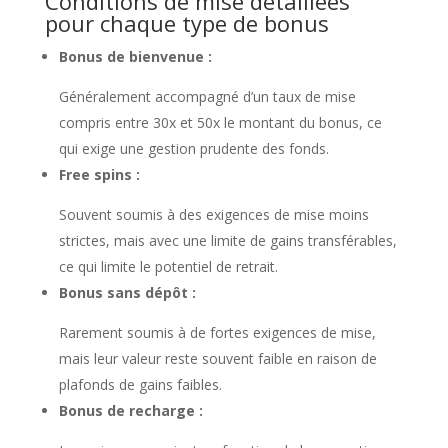
Conditions de mise détaillées
pour chaque type de bonus
Bonus de bienvenue :
Généralement accompagné d’un taux de mise
compris entre 30x et 50x le montant du bonus, ce
qui exige une gestion prudente des fonds.
Free spins :
Souvent soumis à des exigences de mise moins
strictes, mais avec une limite de gains transférables,
ce qui limite le potentiel de retrait.
Bonus sans dépôt :
Rarement soumis à de fortes exigences de mise,
mais leur valeur reste souvent faible en raison de
plafonds de gains faibles.
Bonus de recharge :