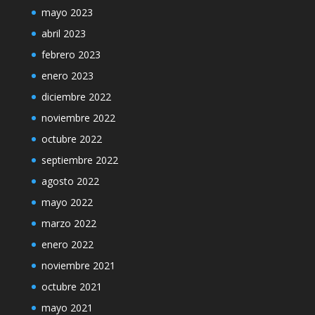
mayo 2023
abril 2023
febrero 2023
enero 2023
diciembre 2022
noviembre 2022
octubre 2022
septiembre 2022
agosto 2022
mayo 2022
marzo 2022
enero 2022
noviembre 2021
octubre 2021
mayo 2021