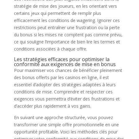
stratégie de mise des joueurs, en les orientant vers
certains jeux qui permettent de remplir plus
efficacement les conditions de wagering. Ignorer ces
restrictions peut entraîner une frustration ou la perte
du bonus si les mises ne comptent pas comme prévu,
ce qui souligne l’importance de bien lire les termes et
conditions associées à chaque offre.
Les stratégies efficaces pour optimiser la
conformité aux exigences de mise en bonus
Pour maximiser vos chances de bénéficier pleinement
des bonus offerts par les casinos en ligne, il est
essentiel d’adopter des stratégies adaptées à leurs
conditions de mise. Comprendre et respecter ces
exigences vous permettra d’éviter des frustrations et
d’accéder plus rapidement à vos gains.
En suivant une approche structurée, vous pouvez
transformer une simple offre promotionnelle en une
opportunité profitable. Voici les méthodes clés pour
optimiser votre conformité aux conditions de mise des