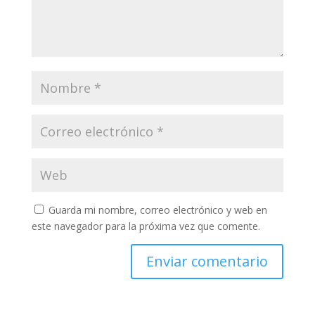
Guarda mi nombre, correo electrónico y web en
este navegador para la próxima vez que comente.