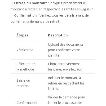
Entrée du montant :
Indiquez précisément le
montant à retirer, en respectant les limites en vigueur.
Confirmation :
Vérifiez tous les détails avant de
confirmer la demande de retrait.
Étapes
Description
Upload des documents
Vérification
pour confirmer votre
identité.
Sélection de
Choix entre virement
la méthode
bancaire, e-wallet, etc.
Indiquer le montant à
Saisie du
retirer en respectant les
montant
limites.
Valider la demande pour
Confirmation
lancer le processus de