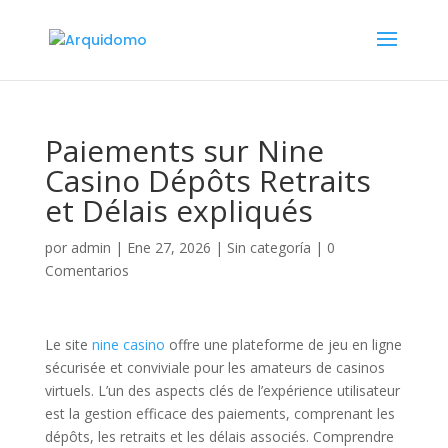
Paiements sur Nine
Casino Dépôts Retraits
et Délais expliqués
por
admin
|
Ene 27, 2026
|
Sin categoría
|
0
Comentarios
Le site
nine casino
offre une plateforme de jeu en ligne
sécurisée et conviviale pour les amateurs de casinos
virtuels. L’un des aspects clés de l’expérience utilisateur
est la gestion efficace des paiements, comprenant les
dépôts, les retraits et les délais associés. Comprendre