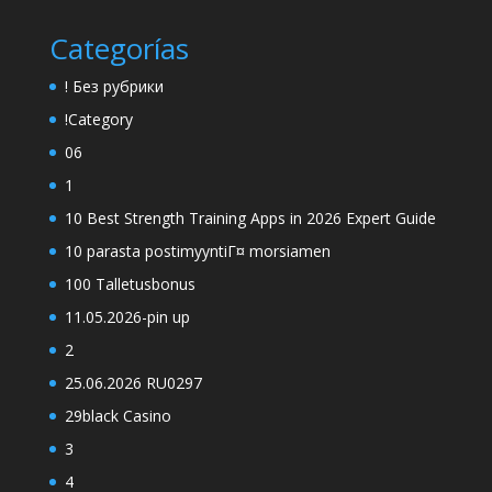
Categorías
! Без рубрики
!Category
06
1
10 Best Strength Training Apps in 2026 Expert Guide
10 parasta postimyyntiГ¤ morsiamen
100 Talletusbonus
11.05.2026-pin up
2
25.06.2026 RU0297
29black Casino
3
4