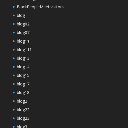
BlackPeopleMeet visitors
blog
blog02
blog07
blog11
blog111
blog13
blog14
blog15
blog17
blog18
blog2
blog22
blog23
blog3