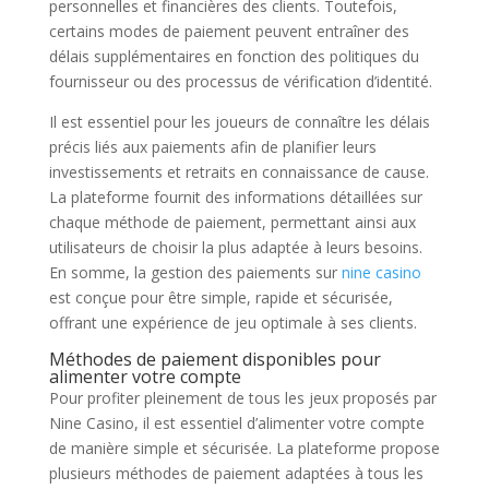
personnelles et financières des clients. Toutefois,
certains modes de paiement peuvent entraîner des
délais supplémentaires en fonction des politiques du
fournisseur ou des processus de vérification d’identité.
Il est essentiel pour les joueurs de connaître les délais
précis liés aux paiements afin de planifier leurs
investissements et retraits en connaissance de cause.
La plateforme fournit des informations détaillées sur
chaque méthode de paiement, permettant ainsi aux
utilisateurs de choisir la plus adaptée à leurs besoins.
En somme, la gestion des paiements sur
nine casino
est conçue pour être simple, rapide et sécurisée,
offrant une expérience de jeu optimale à ses clients.
Méthodes de paiement disponibles pour
alimenter votre compte
Pour profiter pleinement de tous les jeux proposés par
Nine Casino, il est essentiel d’alimenter votre compte
de manière simple et sécurisée. La plateforme propose
plusieurs méthodes de paiement adaptées à tous les