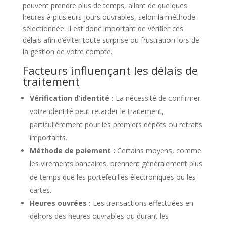
peuvent prendre plus de temps, allant de quelques
heures à plusieurs jours ouvrables, selon la méthode
sélectionnée. Il est donc important de vérifier ces
délais afin d’éviter toute surprise ou frustration lors de
la gestion de votre compte.
Facteurs influençant les délais de
traitement
Vérification d’identité :
La nécessité de confirmer
votre identité peut retarder le traitement,
particulièrement pour les premiers dépôts ou retraits
importants.
Méthode de paiement :
Certains moyens, comme
les virements bancaires, prennent généralement plus
de temps que les portefeuilles électroniques ou les
cartes.
Heures ouvrées :
Les transactions effectuées en
dehors des heures ouvrables ou durant les