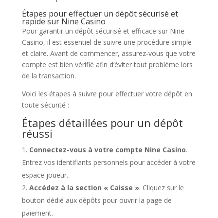
Étapes pour effectuer un dépôt sécurisé et
rapide sur Nine Casino
Pour garantir un dépôt sécurisé et efficace sur Nine
Casino, il est essentiel de suivre une procédure simple
et claire. Avant de commencer, assurez-vous que votre
compte est bien vérifié afin d’éviter tout problème lors
de la transaction.
Voici les étapes à suivre pour effectuer votre dépôt en
toute sécurité :
Étapes détaillées pour un dépôt
réussi
Connectez-vous à votre compte Nine Casino
.
Entrez vos identifiants personnels pour accéder à votre
espace joueur.
Accédez à la section « Caisse »
. Cliquez sur le
bouton dédié aux dépôts pour ouvrir la page de
paiement.