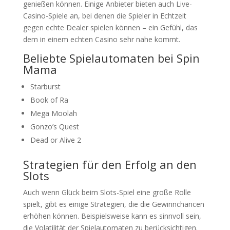
genießen können. Einige Anbieter bieten auch Live-
Casino-Spiele an, bei denen die Spieler in Echtzeit
gegen echte Dealer spielen können – ein Gefühl, das
dem in einem echten Casino sehr nahe kommt.
Beliebte Spielautomaten bei Spin
Mama
Starburst
Book of Ra
Mega Moolah
Gonzo’s Quest
Dead or Alive 2
Strategien für den Erfolg an den
Slots
Auch wenn Glück beim Slots-Spiel eine große Rolle
spielt, gibt es einige Strategien, die die Gewinnchancen
erhöhen können. Beispielsweise kann es sinnvoll sein,
die Volatilität der Spielautomaten zu berücksichtigen.