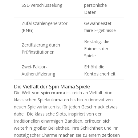
SSL-Verschlüsselung
persönliche
Daten
Zufallszahlengenerator
Gewährleistet
(RNG)
faire Ergebnisse
Bestätigt die
Zertifizierung durch
Fairness der
Prüfinstitutionen
Spiele
Zwei-Faktor-
Erhöht die
Authentifizierung
Kontosicherheit
Die Vielfalt der Spin Mama Spiele
Die Welt von
spin mama
ist reich an Vielfalt. Von
klassischen Spielautomaten bis hin zu innovativen
neuen Spielvarianten ist für jeden Geschmack etwas
dabei. Die klassische Slots, inspiriert von den
traditionellen einarmigen Banditen, erfreuen sich
weiterhin großer Beliebtheit. Ihre Schlichtheit und ihr
nostalgischer Charme machen sie zu einem zeitlosen