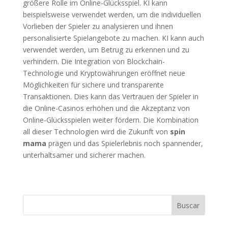
größere Rolle im Online-Glücksspiel. KI kann
beispielsweise verwendet werden, um die individuellen
Vorlieben der Spieler zu analysieren und ihnen
personalisierte Spielangebote zu machen. KI kann auch
verwendet werden, um Betrug zu erkennen und zu
verhindern. Die Integration von Blockchain-
Technologie und Kryptowährungen eröffnet neue
Möglichkeiten für sichere und transparente
Transaktionen. Dies kann das Vertrauen der Spieler in
die Online-Casinos erhöhen und die Akzeptanz von
Online-Glücksspielen weiter fördern. Die Kombination
all dieser Technologien wird die Zukunft von
spin
mama
prägen und das Spielerlebnis noch spannender,
unterhaltsamer und sicherer machen.
Buscar