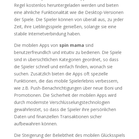
Regel kostenlos heruntergeladen werden und bieten
eine ähnliche Funktionalität wie die Desktop-Versionen
der Spiele. Die Spieler können von überall aus, zu jeder
Zeit, ihre Lieblingsspiele genießen, solange sie eine
stabile Internetverbindung haben.
Die mobilen Apps von
spin mama
sind
benutzerfreundlich und intuitiv zu bedienen. Die Spiele
sind in übersichtlichen Kategorien geordnet, so dass
die Spieler schnell und einfach finden, wonach sie
suchen. Zusätzlich bieten die Apps oft spezielle
Funktionen, die das mobile Spielerlebnis verbessern,
wie z.B. Push-Benachrichtigungen über neue Boni und
Promotionen. Die Sicherheit der mobilen Apps wird
durch modernste Verschlüsselungstechnologien
gewährleistet, so dass die Spieler ihre persönlichen
Daten und finanziellen Transaktionen sicher
aufbewahren können.
Die Steigerung der Beliebtheit des mobilen Glücksspiels