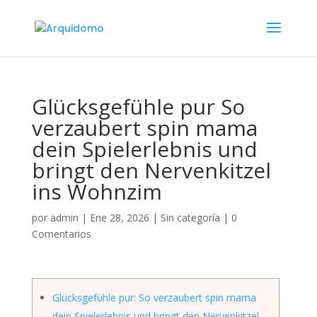
Glücksgefühle pur So
verzaubert spin mama
dein Spielerlebnis und
bringt den Nervenkitzel
ins Wohnzim
por
admin
|
Ene 28, 2026
|
Sin categoría
|
0
Comentarios
Glücksgefühle pur: So verzaubert spin mama
dein Spielerlebnis und bringt den Nervenkitzel