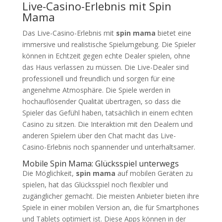
Live-Casino-Erlebnis mit Spin
Mama
Das Live-Casino-Erlebnis mit
spin mama
bietet eine
immersive und realistische Spielumgebung. Die Spieler
können in Echtzeit gegen echte Dealer spielen, ohne
das Haus verlassen zu müssen. Die Live-Dealer sind
professionell und freundlich und sorgen für eine
angenehme Atmosphäre. Die Spiele werden in
hochauflösender Qualität übertragen, so dass die
Spieler das Gefühl haben, tatsächlich in einem echten
Casino zu sitzen. Die Interaktion mit den Dealern und
anderen Spielern über den Chat macht das Live-
Casino-Erlebnis noch spannender und unterhaltsamer.
Mobile Spin Mama: Glücksspiel unterwegs
Die Möglichkeit,
spin mama
auf mobilen Geräten zu
spielen, hat das Glücksspiel noch flexibler und
zugänglicher gemacht. Die meisten Anbieter bieten ihre
Spiele in einer mobilen Version an, die für Smartphones
und Tablets optimiert ist. Diese Apps können in der