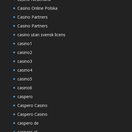
Casino Online Polska
Casino Partners
Casino Partners
casino utan svensk licens
casino1
casino2
casino3
casino4
casino5
casino6
caspero
Caspero Casino
Caspero Casino
caspero de
caspero el