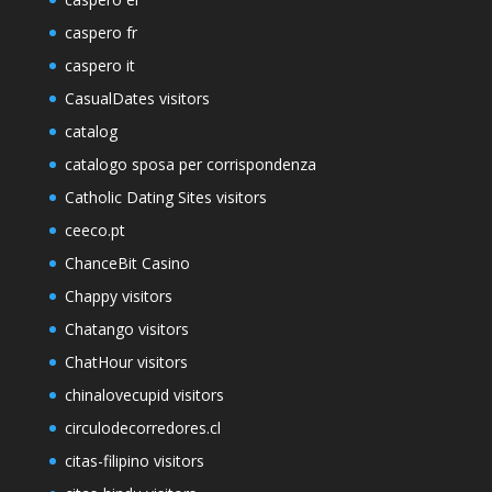
caspero fr
caspero it
CasualDates visitors
catalog
catalogo sposa per corrispondenza
Catholic Dating Sites visitors
ceeco.pt
ChanceBit Casino
Chappy visitors
Chatango visitors
ChatHour visitors
chinalovecupid visitors
circulodecorredores.cl
citas-filipino visitors