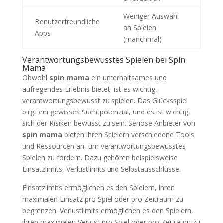
Weniger Auswahl
Benutzerfreundliche
an Spielen
Apps
(manchmal)
Verantwortungsbewusstes Spielen bei Spin
Mama
Obwohl
spin mama
ein unterhaltsames und
aufregendes Erlebnis bietet, ist es wichtig,
verantwortungsbewusst zu spielen. Das Glücksspiel
birgt ein gewisses Suchtpotenzial, und es ist wichtig,
sich der Risiken bewusst zu sein. Seriöse Anbieter von
spin mama
bieten ihren Spielern verschiedene Tools
und Ressourcen an, um verantwortungsbewusstes
Spielen zu fördern. Dazu gehören beispielsweise
Einsatzlimits, Verlustlimits und Selbstausschlüsse.
Einsatzlimits ermöglichen es den Spielern, ihren
maximalen Einsatz pro Spiel oder pro Zeitraum zu
begrenzen. Verlustlimits ermöglichen es den Spielern,
ihren maximalen Verlust pro Spiel oder pro Zeitraum zu