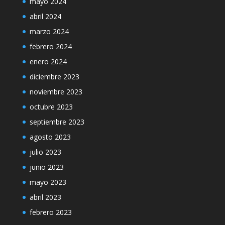
mayo 2024
abril 2024
marzo 2024
febrero 2024
enero 2024
diciembre 2023
noviembre 2023
octubre 2023
septiembre 2023
agosto 2023
julio 2023
junio 2023
mayo 2023
abril 2023
febrero 2023