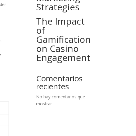
Strategies
eder
The Impact
of
Gamification
e.
on Casino
Engagement
e
Comentarios
recientes
No hay comentarios que
mostrar.