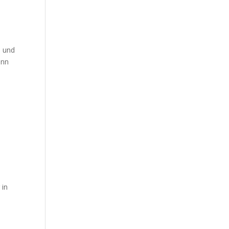
a
e und
ann
 in