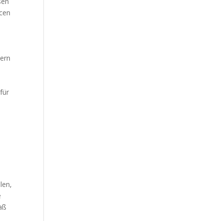
sen
ncen
lern
für
len,
e
aß