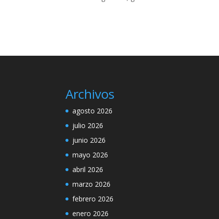
Archivos
agosto 2026
julio 2026
junio 2026
mayo 2026
abril 2026
marzo 2026
febrero 2026
enero 2026