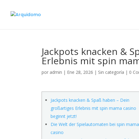
Jackpots knacken & S
Erlebnis mit spin mam
por
admin
|
Ene 28, 2026
|
Sin categoría
|
0 Co
Jackpots knacken & Spaß haben – Dein
großartiges Erlebnis mit spin mama casino
beginnt jetzt!
Die Welt der Spielautomaten bei spin mam
casino