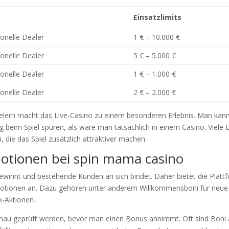
Einsatzlimits
ionelle Dealer
1 € – 10.000 €
ionelle Dealer
5 € – 5.000 €
ionelle Dealer
1 € – 1.000 €
ionelle Dealer
2 € – 2.000 €
ielern macht das Live-Casino zu einem besonderen Erlebnis. Man kan
g beim Spiel spüren, als wäre man tatsächlich in einem Casino. Viele L
die das Spiel zusätzlich attraktiver machen.
tionen bei spin mama casino
winnt und bestehende Kunden an sich bindet. Daher bietet die Platt
otionen an. Dazu gehören unter anderem Willkommensboni für neue
k-Aktionen.
nau geprüft werden, bevor man einen Bonus annimmt. Oft sind Boni